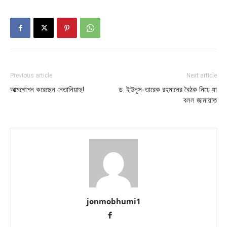
Previous article
Next article
আত্মগোপন করেছেন নেতানিয়াহু!
ড. ইউনূস-তারেক রহমানের বৈঠক নিয়ে যা
বলল জামায়াত
jonmobhumi1