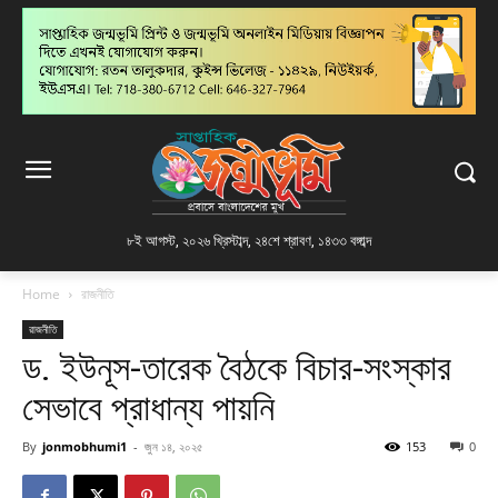
৮ই আগস্ট, ২০২৬ খ্রিস্টাব্দ
,
২৪শে শ্রাবণ, ১৪৩৩ বঙ্গাব্দ
Home
রাজনীতি
রাজনীতি
ড. ইউনূস-তারেক বৈঠকে বিচার-সংস্কার
সেভাবে প্রাধান্য পায়নি
By
jonmobhumi1
-
জুন ১৪, ২০২৫
153
0