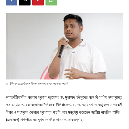
ড. ইউনূস-তারেক বৈঠকে বিচার-সংস্কার সেভাবে প্রাধান্য পায়নি
অন্তর্বর্তীকালীন সরকার প্রধান প্রফেসর ড. মুহাম্মদ ইউনূসের সঙ্গে বিএনপির ভারপ্রাপ্ত
চেয়ারম্যান তারেক রহমানের বৈঠককে ইতিবাচকভাবে দেখলেও সেখানে অভ্যুত্থান পরবর্তী
বিচার ও সংস্কার সেভাবে প্রাধান্য পায়নি বলে মন্তব্য করেছেন জাতীয় নাগরিক পার্টির
(এনসিপি) দক্ষিণাঞ্চলের মুখ্য সংগঠক হাসনাত আবদুল্লাহ।