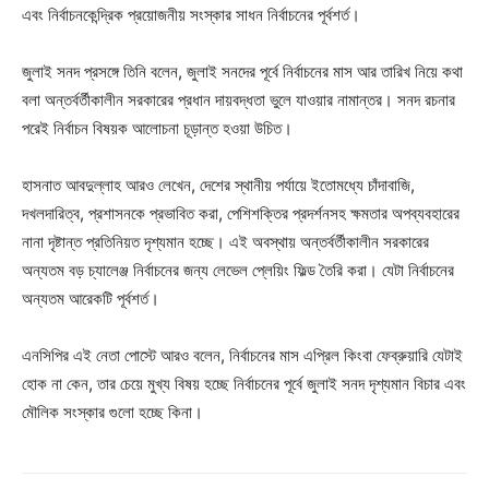
এবং নির্বাচনকেন্দ্রিক প্রয়োজনীয় সংস্কার সাধন নির্বাচনের পূর্বশর্ত।
জুলাই সনদ প্রসঙ্গে তিনি বলেন, জুলাই সনদের পূর্বে নির্বাচনের মাস আর তারিখ নিয়ে কথা
বলা অন্তর্বর্তীকালীন সরকারের প্রধান দায়বদ্ধতা ভুলে যাওয়ার নামান্তর। সনদ রচনার
পরেই নির্বাচন বিষয়ক আলোচনা চূড়ান্ত হওয়া উচিত।
হাসনাত আবদুল্লাহ আরও লেখেন, দেশের স্থানীয় পর্যায়ে ইতোমধ্যে চাঁদাবাজি,
দখলদারিত্ব, প্রশাসনকে প্রভাবিত করা, পেশিশক্তির প্রদর্শনসহ ক্ষমতার অপব্যবহারের
নানা দৃষ্টান্ত প্রতিনিয়ত দৃশ্যমান হচ্ছে। এই অবস্থায় অন্তর্বর্তীকালীন সরকারের
অন্যতম বড় চ্যালেঞ্জ নির্বাচনের জন্য লেভেল প্লেয়িং ফিল্ড তৈরি করা। যেটা নির্বাচনের
অন্যতম আরেকটি পূর্বশর্ত।
এনসিপির এই নেতা পোস্টে আরও বলেন, নির্বাচনের মাস এপ্রিল কিংবা ফেব্রুয়ারি যেটাই
হোক না কেন, তার চেয়ে মুখ্য বিষয় হচ্ছে নির্বাচনের পূর্বে জুলাই সনদ দৃশ্যমান বিচার এবং
মৌলিক সংস্কার গুলো হচ্ছে কিনা।