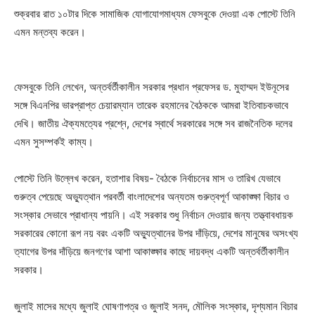
শুক্রবার রাত ১০টার দিকে সামাজিক যোগাযোগমাধ্যম ফেসবুকে দেওয়া এক পোস্টে তিনি
এমন মন্তব্য করেন।
ফেসবুকে তিনি লেখেন, অন্তর্বর্তীকালীন সরকার প্রধান প্রফেসর ড. মুহাম্মদ ইউনূসের
সঙ্গে বিএনপির ভারপ্রাপ্ত চেয়ারম্যান তারেক রহমানের বৈঠককে আমরা ইতিবাচকভাবে
দেখি। জাতীয় ঐক্যমত্যের প্রশ্নে, দেশের স্বার্থে সরকারের সঙ্গে সব রাজনৈতিক দলের
এমন সুসম্পর্কই কাম্য।
পোস্টে তিনি উল্লেখ করেন, হতাশার বিষয়- বৈঠকে নির্বাচনের মাস ও তারিখ যেভাবে
গুরুত্ব পেয়েছে অভ্যুত্থান পরবর্তী বাংলাদেশের অন্যতম গুরুত্বপূর্ণ আকাঙ্ক্ষা বিচার ও
সংস্কার সেভাবে প্রাধান্য পায়নি। এই সরকার শুধু নির্বাচন দেওয়ার জন্য তত্ত্বাবধায়ক
সরকারের কোনো রূপ নয় বরং একটি অভ্যুত্থানের উপর দাঁড়িয়ে, দেশের মানুষের অসংখ্য
ত্যাগের উপর দাঁড়িয়ে জনগণের আশা আকাঙ্ক্ষার কাছে দায়বদ্ধ একটি অন্তর্বর্তীকালীন
সরকার।
জুলাই মাসের মধ্যে জুলাই ঘোষণাপত্র ও জুলাই সনদ, মৌলিক সংস্কার, দৃশ্যমান বিচার