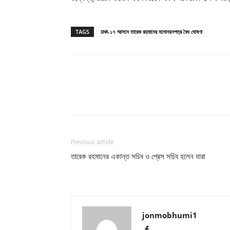
TAGS
ঢাকা-১৭ আসনে তারেক রহমানের মনোনয়নপত্র বৈধ ঘোষণা
Previous article
তারেক রহমানের একান্ত সচিব ও প্রেস সচিব হলেন যারা
jonmobhumi1