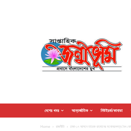
দেশের খবর
আন্তর্জাতিক
নিউইয়র্ক/কানাডা
Home
রাজনীতি
ঢাকা-১৭ আসনে তারেক রহমানের মনোনয়নপত্র বৈধ ঘো