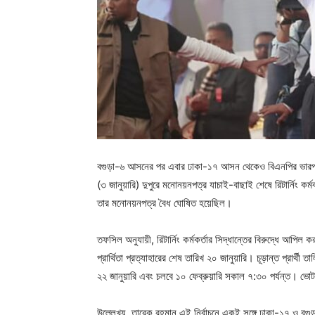
বগুড়া-৬ আসনের পর এবার ঢাকা-১৭ আসন থেকেও বিএনপির ভারপ্র
(৩ জানুয়ারি) দুপুরে মনোনয়নপত্র যাচাই-বাছাই শেষে রিটার্নিং
তার মনোনয়নপত্র বৈধ ঘোষিত হয়েছিল।
তফসিল অনুযায়ী, রিটার্নিং কর্মকর্তার সিদ্ধান্তের বিরুদ্ধে আপিল
প্রার্থিতা প্রত্যাহারের শেষ তারিখ ২০ জানুয়ারি। চূড়ান্ত প্রার্থী ত
২২ জানুয়ারি এবং চলবে ১০ ফেব্রুয়ারি সকাল ৭:৩০ পর্যন্ত। ভোটগ
উল্লেখ্য, তারেক রহমান এই নির্বাচনে একই সঙ্গে ঢাকা-১৭ ও বগুড়