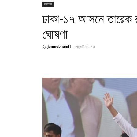
রাজনীতি
ঢাকা-১৭ আসনে তারেক 
ঘোষণা
By
jonmobhumi1
-
জানুয়ারি ৩, ২০২৬