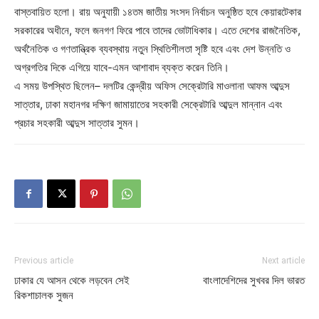
বাস্তবায়িত হলো। রায় অনুযায়ী ১৪তম জাতীয় সংসদ নির্বাচন অনুষ্ঠিত হবে কেয়ারটেকার
সরকারের অধীনে, ফলে জনগণ ফিরে পাবে তাদের ভোটাধিকার। এতে দেশের রাজনৈতিক,
অর্থনৈতিক ও গণতান্ত্রিক ব্যবস্থায় নতুন স্থিতিশীলতা সৃষ্টি হবে এবং দেশ উন্নতি ও
অগ্রগতির দিকে এগিয়ে যাবে-এমন আশাবাদ ব্যক্ত করেন তিনি।
এ সময় উপস্থিত ছিলেন– দলটির কেন্দ্রীয় অফিস সেক্রেটারি মাওলানা আফম আব্দুস
সাত্তার, ঢাকা মহানগর দক্ষিণ জামায়াতের সহকারী সেক্রেটারি আব্দুল মান্নান এবং
প্রচার সহকারী আব্দুস সাত্তার সুমন।
Previous article
Next article
ঢাকার যে আসন থেকে লড়বেন সেই
বাংলাদেশিদের সুখবর দিল ভারত
রিকশাচালক সুজন