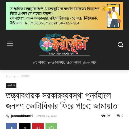
৮ই আগস্ট, ২০২৬ খ্রিস্টাব্দ
,
২৪শে শ্রাবণ, ১৪৩৩ বঙ্গাব্দ
Home
রাজনীতি
রাজনীতি
তত্ত্বাবধায়ক সরকারব্যবস্থা পুনর্বহালে
জনগণ ভোটাধিকার ফিরে পাবে: জামায়াত
By
jonmobhumi1
-
নভেম্বর ২১, ২০২৫
93
0