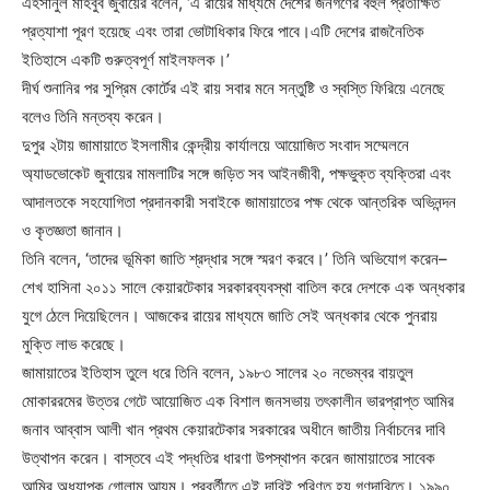
এহসানুল মাহবুব জুবায়ের বলেন, ‘এ রায়ের মাধ্যমে দেশের জনগণের বহুল প্রতীক্ষিত
প্রত্যাশা পূরণ হয়েছে এবং তারা ভোটাধিকার ফিরে পাবে।এটি দেশের রাজনৈতিক
ইতিহাসে একটি গুরুত্বপূর্ণ মাইলফলক।’
দীর্ঘ শুনানির পর সুপ্রিম কোর্টের এই রায় সবার মনে সন্তুষ্টি ও স্বস্তি ফিরিয়ে এনেছে
বলেও তিনি মন্তব্য করেন।
দুপুর ২টায় জামায়াতে ইসলামীর কেন্দ্রীয় কার্যালয়ে আয়োজিত সংবাদ সম্মেলনে
অ্যাডভোকেট জুবায়ের মামলাটির সঙ্গে জড়িত সব আইনজীবী, পক্ষভুক্ত ব্যক্তিরা এবং
আদালতকে সহযোগিতা প্রদানকারী সবাইকে জামায়াতের পক্ষ থেকে আন্তরিক অভিনন্দন
ও কৃতজ্ঞতা জানান।
তিনি বলেন, ‘তাদের ভূমিকা জাতি শ্রদ্ধার সঙ্গে স্মরণ করবে।’ তিনি অভিযোগ করেন–
শেখ হাসিনা ২০১১ সালে কেয়ারটেকার সরকারব্যবস্থা বাতিল করে দেশকে এক অন্ধকার
যুগে ঠেলে দিয়েছিলেন। আজকের রায়ের মাধ্যমে জাতি সেই অন্ধকার থেকে পুনরায়
মুক্তি লাভ করেছে।
জামায়াতের ইতিহাস তুলে ধরে তিনি বলেন, ১৯৮৩ সালের ২০ নভেম্বর বায়তুল
মোকাররমের উত্তর গেটে আয়োজিত এক বিশাল জনসভায় তৎকালীন ভারপ্রাপ্ত আমির
জনাব আব্বাস আলী খান প্রথম কেয়ারটেকার সরকারের অধীনে জাতীয় নির্বাচনের দাবি
উত্থাপন করেন। বাস্তবে এই পদ্ধতির ধারণা উপস্থাপন করেন জামায়াতের সাবেক
আমির অধ্যাপক গোলাম আযম। পরবর্তীতে এই দাবিই পরিণত হয় গণদাবিতে। ১৯৯০