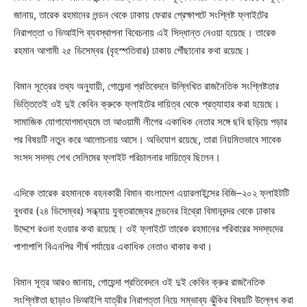
জানায়, তারেক রহমানের লন্ডন থেকে ঢাকায় ফেরার প্রেক্ষাপটে সংশ্লিষ্ট ফ্লাইটের
নিরাপত্তা ও ভিআইপি ব্যবস্থাপনা বিবেচনায় এই সিদ্ধান্ত নেওয়া হয়েছে। তারেক
রহমান আগামী ২৫ ডিসেম্বর (বৃহস্পতিবার) ঢাকায় পৌঁছানোর কথা রয়েছে।
বিমান সূত্রের তথ্য অনুযায়ী, গোয়েন্দা প্রতিবেদনে উল্লিখিত রাজনৈতিক সংশ্লিষ্টতার
ভিত্তিতেই ওই দুই কেবিন ক্রুকে ফ্লাইটের দায়িত্ব থেকে প্রত্যাহার করা হয়েছে।
সামাজিক যোগাযোগমাধ্যমে তা আওয়ামী লীগের একাধিক নেতার সঙ্গে ছবি ছড়িয়ে পড়ার
পর বিষয়টি নতুন করে আলোচনায় আসে। অভিযোগ রয়েছে, তারা নিয়মিতভাবে সাবেক
সংসদ সদস্য শেখ সেলিমের ফ্লাইট পরিচালনার দায়িত্বে ছিলেন।
এদিকে তারেক রহমানকে বহনকারী বিমান বাংলাদেশ এয়ারলাইন্সের বিজি–২০২ ফ্লাইটটি
বুধবার (২৪ ডিসেম্বর) সন্ধ্যায় যুক্তরাজ্যের লন্ডনের হিথ্রো বিমানবন্দর থেকে ঢাকার
উদ্দেশে রওনা হওয়ার কথা রয়েছে। ওই ফ্লাইটে তারেক রহমানের পরিবারের সদস্যদের
পাশাপাশি বিএনপির শীর্ষ পর্যায়ের একাধিক নেতাও থাকার কথা।
বিমান সূত্র আরও জানায়, গোয়েন্দা প্রতিবেদনে ওই দুই কেবিন ক্রুর রাজনৈতিক
সংশ্লিষ্টতা ছাড়াও ভিআইপি যাত্রীর নিরাপত্তা নিয়ে সম্ভাব্য ঝুঁকির বিষয়টি উল্লেখ করা