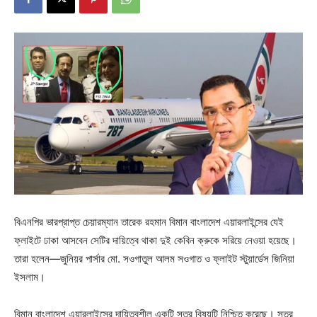
বিএনপির ভারপ্রাপ্ত চেয়ারম্যান তারেক রহমান বিমান বাংলাদেশ এয়ারলাইন্সের যেই
ফ্লাইটে ঢাকা আসবেন সেটির দায়িত্বে থাকা দুই কেবিন ক্রুকে সরিয়ে নেওয়া হয়েছে।
তারা হলেন—জুনিয়র পার্সার মো. সওগাতুল আলম সওগাত ও ফ্লাইট স্টুয়ার্ডেস জিনিয়া
ইসলাম।
বিমান বাংলাদেশ এয়ারলাইন্সের দায়িত্বশীল একটি সূত্র বিষয়টি নিশ্চিত করেছে। সূত্র