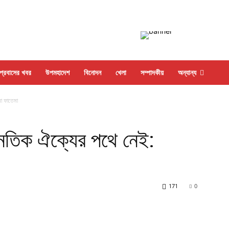
প্রবাসের খবর
উপমহাদেশ
বিনোদন
খেলা
সম্পাদকীয়
অন্যান্য
া ফাতেমা
ৈতিক ঐক্যের পথে নেই:
171
0