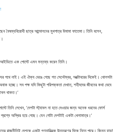
ন বৈষম্যবিরোধী ছাত্র আন্দোলনের মুখপাত্র উমামা ফাতেমা। তিনি বলেন,
ই।
ুক আইডিতে এক পোস্টে এমন মন্তব্য করেন তিনি।
যের পথে নাই। এই ঐক্য ভেঙে গেছে গত সেপ্টেম্বর, অক্টোবরের দিকেই। খোলসটা
াক হচ্ছে। সব পক্ষ যদি কিছুটা পরিপক্কতা দেখাত, শহীদদের জীবনের কথা ভেবে
্যাবল থাকত।’
টে তিনি লেখেন, ‘দেশটা স্ট্যাবল না হতে দেওয়ার জন্য অনেক ধরনের ফোর্স
প্রশ্নে অস্থির হয়ে গেছে। যেন গোটা দেশটাই একটা খেলামাত্র।’
যমতের রাজনীতিই দেশকে একটা গণতান্ত্রিক উত্তরণের দিকে নিতে পারে। কিন্তু হায়!