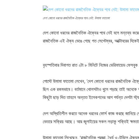
দেশ কোনো ধরনের রাজনৈতিক ঐক্যের পথে নেই: উমামা ফাতেমা
দেশ কোনো ধরনের রাজনৈতিক ঐক্যের পথে নেই বলে মন্তব্য করেছে
রাজনৈতিক এই ঐক্য ভেঙে গেছে গত সেপ্টেম্বর, অক্টোবরের দিকে
বৃহস্পতিবার দিবাগত রাত ২টা ৮ মিনিটে নিজের ভেরিফায়েড ফেসব
পোস্টে উমামা ফাতেমা লেখেন, ‘দেশ কোনো ধরনের রাজনৈতিক ঐক্
ছিল এক রকমভাবে। বর্তমানে খোলসটাও খুলে পড়ছে তাই অনেকে অব
কিছুটা ছাড় দিত তাহলে অন্তত ইলেকশনের আগ পর্যন্ত দেশটা স্ট
দেশ অস্থিতিশীল করতে অনেক ধরনের ফোর্স কাজ করছে জানিয়ে পোস্
ভেতরে সক্রিয় আছে। আর জুলাইয়ের সকল লড়াকু শক্তিই ক্ষমতা 
উমামা ফাতেমা লিখেছেন, ‘রাজনৈতিক প্রজ্ঞা, ধৈর্য ও টেবিলে ঐক্