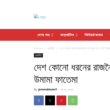
দেশের খবর
আন্তর্জাতিক
নিউইয়র্ক/কানাডা
Home
রাজনীতি
দেশ কোনো ধরনের রাজনৈতিক ঐক্যের পথে নেই: উমাম
রাজনীতি
দেশ কোনো ধরনের রাজন
উমামা ফাতেমা
By
jonmobhumi1
-
মে ২৩, ২০২৫