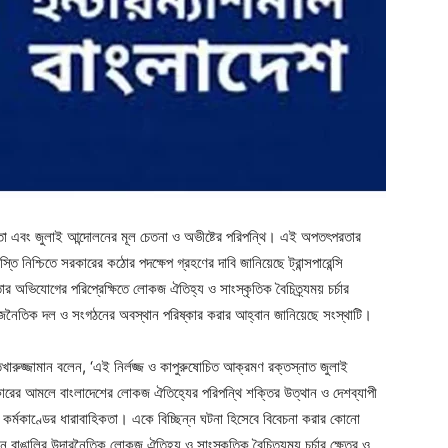
নতা এবং জুলাই আন্দোলনের মূল চেতনা ও অভীষ্টের পরিপন্থি। এই অপতৎপরতার
স্তি নিশ্চিতে সরকারের কঠোর পদক্ষেপ গ্রহণের দাবি জানিয়েছে ট্রান্সপারেন্সি
ার অভিযোগের পরিপ্রেক্ষিতে লোকজ ঐতিহ্য ও সাংস্কৃতিক বৈচিত্র্যময় চর্চার
রাজনৈতিক দল ও সংগঠনের অবস্থান পরিষ্কার করার আহ্বান জানিয়েছে সংস্থাটি।
ারুজ্জামান বলেন, ‘এই নির্লজ্জ ও কাপুরুষোচিত আক্রমণ রক্তস্নাত জুলাই
ী সরকারের আমলে বাংলাদেশের লোকজ ঐতিহ্যের পরিপন্থি শক্তির উত্থান ও দেশব্যাপী
ূলক কর্মকাণ্ডের ধারাবাহিকতা। একে বিচ্ছিন্ন ঘটনা হিসেবে বিবেচনা করার কোনো
 বাঙালির উদারনৈতিক লোকজ ঐতিহ্য ও সাংস্কৃতিক বৈচিত্র্যময় চর্চার ক্ষেত্র ও