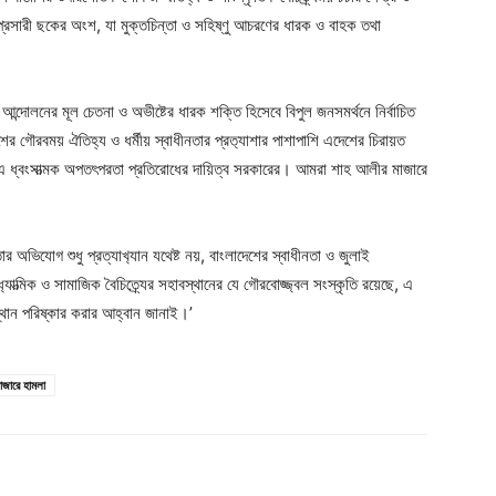
রপ্রসারী ছকের অংশ, যা মুক্তচিন্তা ও সহিষ্ণু আচরণের ধারক ও বাহক তথা
আন্দোলনের মূল চেতনা ও অভীষ্টের ধারক শক্তি হিসেবে বিপুল জনসমর্থনে নির্বাচিত
ের গৌরবময় ঐতিহ্য ও ধর্মীয় স্বাধীনতার প্রত‍্যাশার পাশাপাশি এদেশের চিরায়ত
ন্থি এ ধ্বংসাত্মক অপতৎপরতা প্রতিরোধের দায়িত্ব সরকারের। আমরা শাহ আলীর মাজারে
র অভিযোগ শুধু প্রত্যাখ‍্যান যথেষ্ট নয়, বাংলাদেশের স্বাধীনতা ও জুলাই
যাত্মিক ও সামাজিক বৈচিত্র্যের সহাবস্থানের যে গৌরবোজ্জ্বল সংস্কৃতি রয়েছে, এ
স্থান পরিষ্কার করার আহ্বান জানাই।’
াজারে হামলা