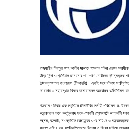
রাজধানীর মিরপুরে শাহ আলীর মাজারে হামলার ঘটনা দেশের স্বাধী
তীব্র নিন্দা ও প্রতিবাদ জানানোর পাশাপাশি দোষীদের দৃষ্টান্তমূলক শা
ইন্টারন্যাশনাল বাংলাদেশ (টিআইবি)। একই সঙ্গে ঘটনায় সংশ্লিষ্টত
অধিকার ও সহাবস্থান বিষয়ে জামায়াতসহ অন্যান্য ধর্মভিত্তিক 
গতকাল শনিবার এক বিবৃতিতে টিআইবির নির্বাহী পরিচালক ড. ইফতেখ
আন্দোলনের ফলে কর্তৃত্ববাদ পতন-পরবর্তী প্রেক্ষাপটে অন্তর্বর্ত
বহুমত, বহুধর্মী, সাংস্কৃতিক বৈচিত্র্যের ওপর সহিংস ও ষড়যন্ত্রম
সুযোগ নেই। বরং সুপরিকল্পিতভাবে বিদ্বেষ ও হিংসা ছড়িয়ে আবহমান