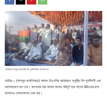
নাটোরের লালপুরে বিএনপির ঈদ পুনর্মিলনীতে জনতার ঢল
নাটোর-১ (লালপুর-বাগাতিপাড়া) আসনে বিএনপির আয়োজনে অনুষ্ঠিত ঈদ পুনর্মিলনী এক
মহাসমাবেশে রূপ নেয়। জনসভার মাঠ কানায় কানায় পরিপূর্ণ হয়ে পাশের বিল্ডিংয়ের ছাদ
গুলোতেও লোকসমাগম দেখা যায়।