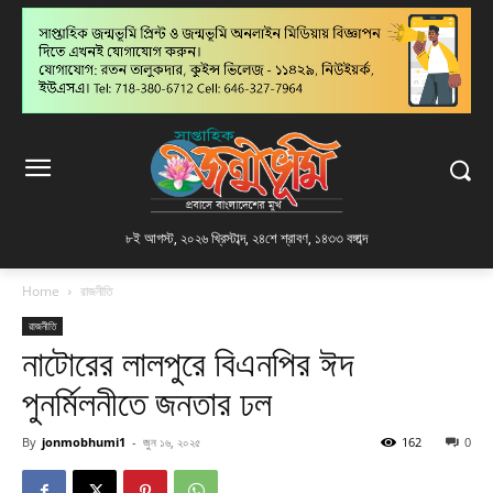
৮ই আগস্ট, ২০২৬ খ্রিস্টাব্দ
,
২৪শে শ্রাবণ, ১৪৩৩ বঙ্গাব্দ
Home
রাজনীতি
রাজনীতি
নাটোরের লালপুরে বিএনপির ঈদ
পুনর্মিলনীতে জনতার ঢল
By
jonmobhumi1
-
জুন ১৬, ২০২৫
162
0