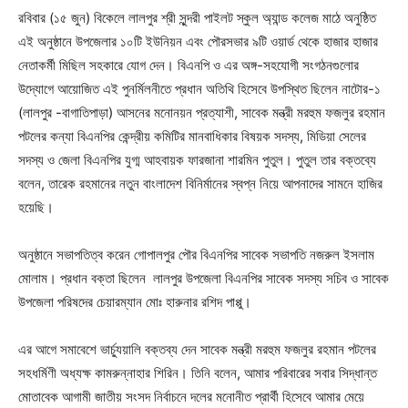
রবিবার (১৫ জুন) বিকেলে লালপুর শ্রী সুন্দরী পাইলট স্কুল অ্যান্ড কলেজ মাঠে অনুষ্ঠিত
এই অনুষ্ঠানে উপজেলার ১০টি ইউনিয়ন এবং পৌরসভার ৯টি ওয়ার্ড থেকে হাজার হাজার
নেতাকর্মী মিছিল সহকারে যোগ দেন। বিএনপি ও এর অঙ্গ-সহযোগী সংগঠনগুলোর
উদ্যোগে আয়োজিত এই পুনর্মিলনীতে প্রধান অতিথি হিসেবে উপস্থিত ছিলেন নাটোর-১
(লালপুর -বাগাতিপাড়া) আসনের মনোনয়ন প্রত্যাশী, সাবেক মন্ত্রী মরহুম ফজলুর রহমান
পটলের কন্যা বিএনপির কেন্দ্রীয় কমিটির মানবাধিকার বিষয়ক সদস্য, মিডিয়া সেলের
সদস্য ও জেলা বিএনপির যুগ্ম আহবায়ক ফারজানা শারমিন পুতুল। পুতুল তার বক্তব্যে
বলেন, তারেক রহমানের নতুন বাংলাদেশ বিনির্মানের স্বপ্ন নিয়ে আপনাদের সামনে হাজির
হয়েছি।
অনুষ্ঠানে সভাপতিত্ব করেন গোপালপুর পৌর বিএনপির সাবেক সভাপতি নজরুল ইসলাম
মোলাম। প্রধান বক্তা ছিলেন লালপুর উপজেলা বিএনপির সাবেক সদস্য সচিব ও সাবেক
উপজেলা পরিষদের চেয়ারম্যান মোঃ হারুনার রশিদ পাপ্পু।
এর আগে সমাবেশে ভার্চ্যুয়ালি বক্তব্য দেন সাবেক মন্ত্রী মরহুম ফজলুর রহমান পটলের
সহধর্মিণী অধ্যক্ষ কামরুন্নাহার শিরিন। তিনি বলেন, আমার পরিবারের সবার সিদ্ধান্ত
মোতাবেক আগামী জাতীয় সংসদ নির্বাচনে দলের মনোনীত প্রার্থী হিসেবে আমার মেয়ে