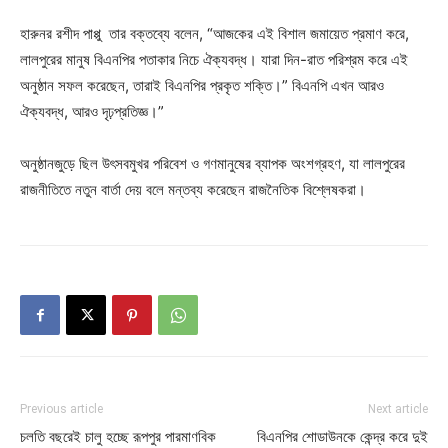
হারুনর রশীদ পাপ্পু তার বক্তব্যে বলেন, “আজকের এই বিশাল জমায়েত প্রমাণ করে,
লালপুরের মানুষ বিএনপির পতাকার নিচে ঐক্যবদ্ধ। যারা দিন-রাত পরিশ্রম করে এই
অনুষ্ঠান সফল করেছেন, তারাই বিএনপির প্রকৃত শক্তি।” বিএনপি এখন আরও
ঐক্যবদ্ধ, আরও দৃঢ়প্রতিজ্ঞ।”
অনুষ্ঠানজুড়ে ছিল উৎসবমুখর পরিবেশ ও গণমানুষের ব্যাপক অংশগ্রহণ, যা লালপুরের
রাজনীতিতে নতুন বার্তা দেয় বলে মন্তব্য করেছেন রাজনৈতিক বিশ্লেষকরা।
Previous article
Next article
চলতি বছরেই চালু হচ্ছে রূপপুর পারমাণবিক
বিএনপির শোডাউনকে কেন্দ্র করে দুই