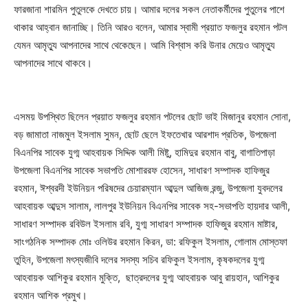
ফারজানা শারমিন পুতুলকে দেখতে চায়। আমার দলের সকল নেতাকর্মীদের পুতুলের পাশে
থাকার আহ্বান জানাচ্ছি। তিনি আরও বলেন, আমার স্বামী প্রয়াত ফজলুর রহমান পটল
যেমন আমৃত্যু আপনাদের সাথে থেকেছেন। আমি বিশ্বাস করি উনার মেয়েও আমৃত্যু
আপনাদের সাথে থাকবে।
এসময় উপস্থিত ছিলেন প্রয়াত ফজলুর রহমান পটলের ছোট ভাই মিজানুর রহমান সোনা,
বড় জামাতা নাজমুল ইসলাম সুমন, ছোট ছেলে ইফতেখার আরশাদ প্রতিক, উপজেলা
বিএনপির সাবেক যুগ্ম আহবায়ক সিদ্দিক আলী মিষ্টু, হামিদুর রহমান বাবু, বাগাতিপাড়া
উপজেলা বিএনপির সাবেক সভাপতি মোশাররফ হোসেন, সাধারণ সম্পাদক হাফিজুর
রহমান, ঈশ্বরদী ইউনিয়ন পরিষদের চেয়ারম্যান আব্দুল আজিজ রন্জু, উপজেলা যুবদলের
আহবায়ক আব্দুস সালাম, লালপুর ইউনিয়ন বিএনপির সাবেক সহ-সভাপতি হায়দার আলী,
সাধারণ সম্পাদক রবিউল ইসলাম রবি, যুগ্ম সাধারণ সম্পাদক হাফিজুর রহমান মাষ্টার,
সাংগঠনিক সম্পাদক মোঃ ওলিউর রহমান কিরন, ডা: রফিকুল ইসলাম, গোলাম মোস্তফা
তুহিন, উপজেলা মৎস্যজীবি দলের সদস্য সচিব রফিকুল ইসলাম, কৃষকদলের যুগ্ম
আহবায়ক আশিকুর রহমান মুক্তি, ছাত্রদলের যুগ্ম আহবায়ক আবু রায়হান, আশিকুর
রহমান আশিক প্রমুখ।