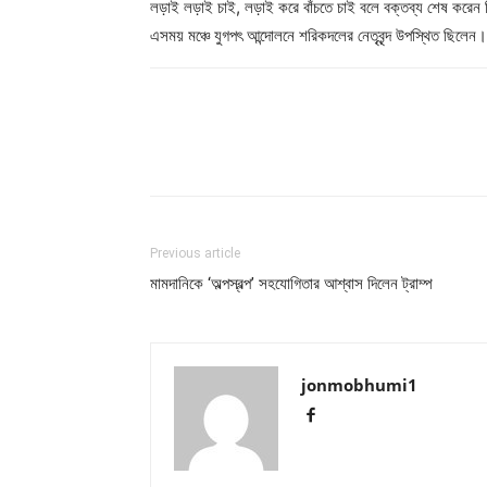
লড়াই লড়াই চাই, লড়াই করে বাঁচতে চাই বলে বক্তব্য শেষ করেন
এসময় মঞ্চে যুগপৎ আন্দোলনে শরিকদলের নেতৃবৃন্দ উপস্থিত ছিলেন।
Previous article
মামদানিকে ‘অল্পস্বল্প’ সহযোগিতার আশ্বাস দিলেন ট্রাম্প
jonmobhumi1