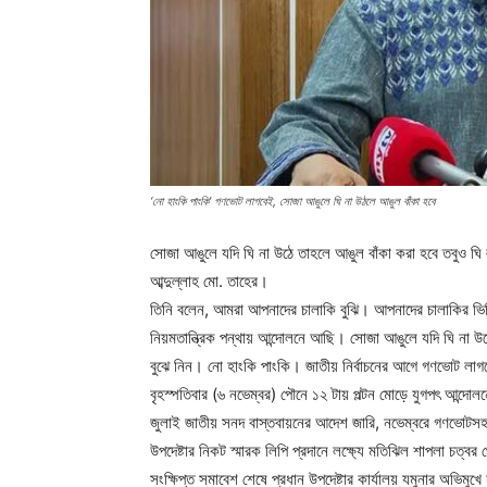
‘নো হাংকি পাংকি’ গণভোট লাগবেই, সোজা আঙুলে ঘি না উঠলে আঙুল বাঁকা হবে
সোজা আঙুলে যদি ঘি না উঠে তাহলে আঙুল বাঁকা করা হবে তবুও ঘি 
আব্দুল্লাহ মো. তাহের।
তিনি বলেন, আমরা আপনাদের চালাকি বুঝি। আপনাদের চালাকির ভ
নিয়মতান্ত্রিক পন্থায় আন্দোলনে আছি। সোজা আঙুলে যদি ঘি না উ
বুঝে নিন। নো হাংকি পাংকি। জাতীয় নির্বাচনের আগে গণভোট লা
বৃহস্পতিবার (৬ নভেম্বর) পৌনে ১২ টায় পল্টন মোড়ে যুগপৎ আন্দ
জুলাই জাতীয় সনদ বাস্তবায়নের আদেশ জারি, নভেম্বরে গণভোটসহ ৫
উপদেষ্টার নিকট স্মারক লিপি প্রদানে লক্ষ্যে মতিঝিল শাপলা চত্
সংক্ষিপ্ত সমাবেশ শেষে প্রধান উপদেষ্টার কার্যালয় যমুনার অভিমু