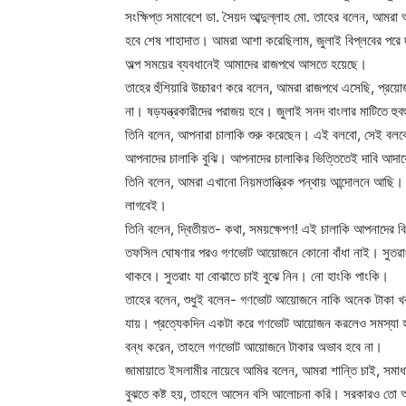
সংক্ষিপ্ত সমাবেশে ডা. সৈয়দ আব্দুল্লাহ মো. তাহের বলেন, আম
হবে শেষ শাহাদাত। আমরা আশা করেছিলাম, জুলাই বিপ্লবের পর
অল্প সময়ের ব্যবধানেই আমাদের রাজপথে আসতে হয়েছে।
তাহের হুঁশিয়ারি উচ্চারণ করে বলেন, আমরা রাজপথে এসেছি, প্রয়োজ
না। ষড়যন্ত্রকারীদের পরাজয় হবে। জুলাই সনদ বাংলার মাটিতে হুব
তিনি বলেন, আপনারা চালাকি শুরু করেছেন। এই বলবো, সেই বলবো
আপনাদের চালাকি বুঝি। আপনাদের চালাকির ভিত্তিতেই দাবি আদায়
তিনি বলেন, আমরা এখানো নিয়মতান্ত্রিক পন্থায় আন্দোলনে আছি।
লাগবেই।
তিনি বলেন, দ্বিতীয়ত- কথা, সময়ক্ষেপণ! এই চালাকি আপনাদের ব
তফসিল ঘোষণার পরও গণভোট আয়োজনে কোনো বাঁধা নাই। সুতর
থাকবে। সুতরাং যা বোঝাতে চাই বুঝে নিন। নো হাংকি পাংকি।
তাহের বলেন, শুধুই বলেন- গণভোট আয়োজনে নাকি অনেক টাকা খর
যায়। প্রত্যেকদিন একটা করে গণভোট আয়োজন করলেও সমস্যা হব
বন্ধ করেন, তাহলে গণভোট আয়োজনে টাকার অভাব হবে না।
জামায়াতে ইসলামীর নায়েবে আমির বলেন, আমরা শান্তি চাই, সমাধ
বুঝতে কষ্ট হয়, তাহলে আসেন বসি আলোচনা করি। সরকারও তো