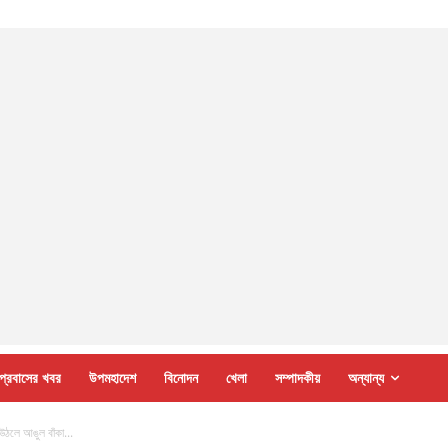
প্রবাসের খবর
উপমহাদেশ
বিনোদন
খেলা
সম্পাদকীয়
অন্যান্য
উঠলে আঙুল বাঁকা...