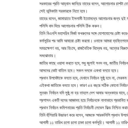
সরকারের প্রতি আহ্বান জানিয়ে তাহের বলেন, আলোচনার চাপটা
সেই ভূমিকাটা সরকারকে নিতে হবে।
তাহের বলেন, জামায়াতে ইসলামী ইতোমধ্যে আলোচনার জন্য দুই 
পলিসি বাদ দিয়ে আলোচনার পলিসি ঠিক করুন।
তিনি বিএনপি মহাসচিব মির্জা ফখরুলের সঙ্গে যোগাযোগের চেষ্টা
কর্মসূচির পর আমি আবারো চেষ্টা করবো। ওনাকে আমরা ব্যক্তি
সময়ক্ষেপণ নয়, আর হিংসে, রাজনৈতিক বিদ্বেষ নয়, অন্যের বিরু
সমঝোতায়।
জাতির কাছে ওয়াদা করতে হবে, শুধু জুলাই সনদ নয়, জাতীয় নির্ব
আসনের ভোট বাতিল হবে। সকল দলকে একথা বলতে হবে।
প্রধান উপদেষ্টাকে বলতে হবে, যেখানে নির্বাচন সুষ্ঠু হবে না, সে
এইকথা জাতিকে বলতে হবে। কারণ ৫৪ বছরে সঠিক কোনো নির্বাচন
সুতরাং নির্বাচন যদি সুষ্ঠু না হয় তাহলে দেশ আবার অন্ধকারে যাবে,
প্রশাসন একটি দলের আজ্ঞাবহ হয়ে নির্বাচনকে নানাভাবে প্রভাবিত ক
প্রধান নির্বাচন কমিশনারের প্রতি নির্বাচনী লেভেল ফিল্ড নিশ্চিত কর
তিনি হুঁশিয়ারি উচ্চারণ করে বলেন, আজকে স্মারকলিপি প্রধান উপদেষ
আগামী ১১ তারিখ চলো চলো ঢাকা চলো কর্মসূচি। আগামী ১১ তারি