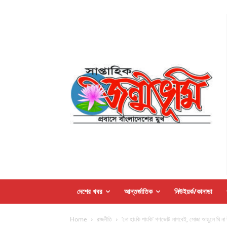
দেশের খবর
আন্তর্জাতিক
নিউইয়র্ক/কানাডা
Home
রাজনীতি
‘নো হাংকি পাংকি’ গণভোট লাগবেই, সোজা আঙুলে ঘি না 