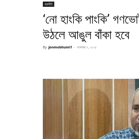
রাজনীতি
‘নো হাংকি পাংকি’ গণভো
উঠলে আঙুল বাঁকা হবে
By
jonmobhumi1
-
নভেম্বর ৭, ২০২৫