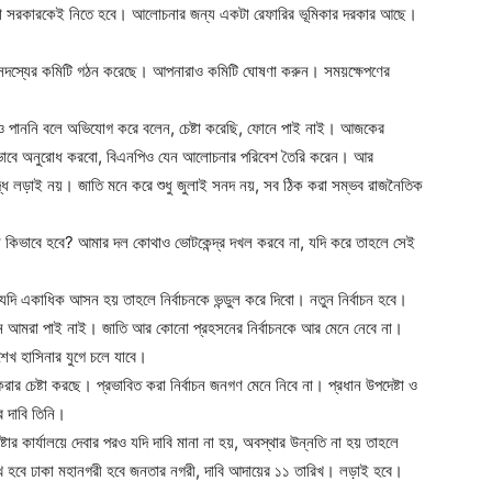
 তো সরকারকেই নিতে হবে। আলোচনার জন্য একটা রেফারির ভূমিকার দরকার আছে।
সদস্যের কমিটি গঠন করেছে। আপনারাও কমিটি ঘোষণা করুন। সময়ক্ষেপণের
 করেও পাননি বলে অভিযোগ করে বলেন, চেষ্টা করেছি, ফোনে পাই নাই। আজকের
গতভাবে অনুরোধ করবো, বিএনপিও যেন আলোচনার পরিবেশ তৈরি করেন। আর
দ্ধে লড়াই নয়। জাতি মনে করে শুধু জুলাই সনদ নয়, সব ঠিক করা সম্ভব রাজনৈতিক
াচন কিভাবে হবে? আমার দল কোথাও ভোটকেন্দ্র দখল করবে না, যদি করে তাহলে সেই
রকম যদি একাধিক আসন হয় তাহলে নির্বাচনকে ভন্ডুল করে দিবো। নতুন নির্বাচন হবে।
 আমরা পাই নাই। জাতি আর কোনো প্রহসনের নির্বাচনকে আর মেনে নেবে না।
 শেখ হাসিনার যুগে চলে যাবে।
রার চেষ্টা করছে। প্রভাবিত করা নির্বাচন জনগণ মেনে নিবে না। প্রধান উপদেষ্টা ও
ার দাবি তিনি।
্টার কার্যালয়ে দেবার পরও যদি দাবি মানা না হয়, অবস্থার উন্নতি না হয় তাহলে
খ হবে ঢাকা মহানগরী হবে জনতার নগরী, দাবি আদায়ের ১১ তারিখ। লড়াই হবে।