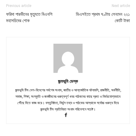
Previous article
Next article
ফরিদা পারভীনের মৃত্যুতে বিএনপি
ডিএসইতে প্রথম ঘণ্টায় লেনদেন ২২১
মহাসচিবের শোক
কোটি টাকা
জন্মভূমি ডেস্ক
জন্মভূমি টিম দেশ-বিদেশের সর্বশেষ সংবাদ, জাতীয় ও আন্তর্জাতিক ঘটনাবলি, রাজনীতি, অর্থনীতি,
সমাজ, শিক্ষা, সংস্কৃতি ও জনজীবনের গুরুত্বপূর্ণ খবর পাঠকদের কাছে দ্রুত ও নির্ভরযোগ্যভাবে
পৌঁছে দিতে কাজ করে। বস্তুনিষ্ঠতা, নির্ভুল তথ্য ও পাঠকের আস্থাকে সর্বোচ্চ গুরুত্ব দিয়ে
জন্মভূমি টিম প্রতিনিয়ত সংবাদ পরিবেশনে সচেষ্ট।