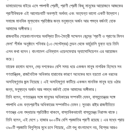
ডামাডোলের বাইরে এসে পশুপাখী প্রেমী, প্রাণী প্রেমী কিছু মানুষের আয়োজনে আজকের
প্রাণীবিষয়ক এই আলোচনাটি অবশ্যই অর্থবহ এবং অত্যন্ত ভালো একটি উদ্যোগ।
সমাজে মানবিক মূল্যবোধ প্রতিষ্ঠার জন্য মনুষ্যত্ব অর্জন আর পশুত্ব বর্জনই হোক
আমাদের অঙ্গীকার।
রাজধানীর শেরেবাংলানগরে অবস্থিত চীন-মৈত্রী সম্মেলন কেন্দ্রে ‘প্রাণী ও প্রাণের মিলন
মেলা’ শীর্ষক অনুষ্ঠানে শনিবার (১৩ সেপ্টেম্বর) লন্ডন থেকে ভার্চুয়ালি যুক্ত হয়ে তিনি
এসব কথা বলেন। বাংলাদেশ এনিম্যাল ওয়েলফেয়ার অ্যাসোসিয়েশন এর আয়োজন
করে।
তারেক রহমান বলেন, দেড় দশকেরও বেশি সময় ধরে একজন মানুষ নাগরিক হিসেবে সব
গণতান্ত্রিক, রাজনৈতিক অধিকার হারানোর কারণে অনেকের মনে হয়তো এক ধরনের
অসহিষ্ণুতার জন্ম নিয়েছে। এই অসহিষ্ণুতা কাটিয়ে একজন মানবিক মানুষ হয়ে ওঠার
জন্য, মনুষ্যত্ব অর্জন আর পশুত্ব বর্জনই হোক আমাদের অঙ্গীকার।
তিনি বলেন, গণতন্ত্রের সঙ্গে মানুষের অধিকারের সম্পর্কটা যেমন, বাস্তুতন্ত্রের সঙ্গে
পশুপাখি এবং বন্যপ্রাণীর অধিকারের সম্পর্কটাও তেমন। সুতরাং রাষ্ট্র রাজনীতিতে
গণতন্ত্র এবং শুদ্ধাচার প্রতিষ্ঠিত থাকলে, বাস্তবিকভাবেই বাস্তুতন্ত্র নিরাপদ থাকে।
তিনি বলেন, এই দেশে ১ হাজার ৬০০টির বেশি প্রজাতির প্রাণী রয়েছে। এর মধ্যে প্রায়
৩৯০টি প্রজাতি বিলুপ্তির মুখে চলে গিয়েছে, এটা শুধু বাংলাদেশে নয়, বিশ্বের আরও