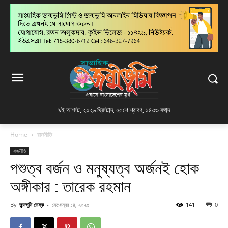
৯ই আগস্ট, ২০২৬ খ্রিস্টাব্দ
,
২৫শে শ্রাবণ, ১৪৩৩ বঙ্গাব্দ
Home
রাজনীতি
রাজনীতি
পশুত্ব বর্জন ও মনুষ্যত্ব অর্জনই হোক
অঙ্গীকার : তারেক রহমান
By
জন্মভূমি ডেস্ক
-
সেপ্টেম্বর ১৪, ২০২৫
141
0