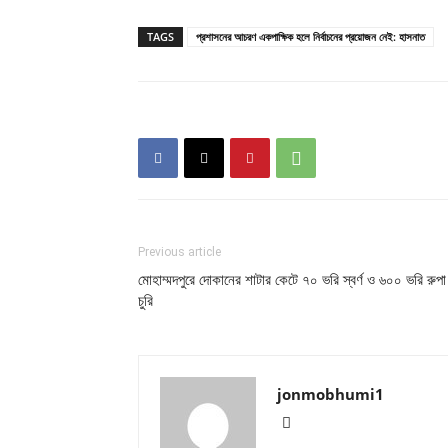
TAGS
প্রশাসনের আচরণ একপাক্ষিক হলে নির্বাচনের প্রয়োজন নেই: হাসনাত
Previous article
মোহাম্মদপুরে দোকানের শাটার কেটে ৭০ ভরি স্বর্ণ ও ৬০০ ভরি রুপা
চুরি
jonmobhumi1