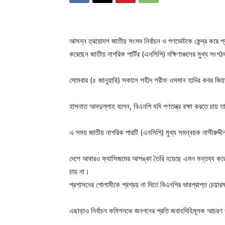
আসন্ন ত্রয়োদশ জাতীয় সংসদ নির্বাচন ও গণভোটকে কেন্দ্র করে প
করেছেন জাতীয় নাগরিক পার্টির (এনসিপি) দক্ষিণাঞ্চলের মুখ্য সং
সোমবার (৫ জানুয়ারি) সকালে শহীদ শরীফ ওসমান হাদির কবর জিয়া
হাসনাত আবদুল্লাহ বলেন, বিএনপি যদি গণতন্ত্র রক্ষা করতে চায়
এ সময় জাতীয় নাগরিক পারটি (এনসিপি) মুখ্য সমন্বয়ক নাসীরুদ্
দেশে আবারও ফ্যাসিজমের আশঙ্কা তৈরি হয়েছে এমন মন্তব্য করে 
চায় না।
প্রশাসনের গোলামীকে প্রশ্রয় না দিতে বিএনপির ভারপ্রাপ্ত চেয়া
এছাড়াও নির্বাচন কমিশনকে জনগনের প্রতি জবাহদিহিমূলক আচরণ প