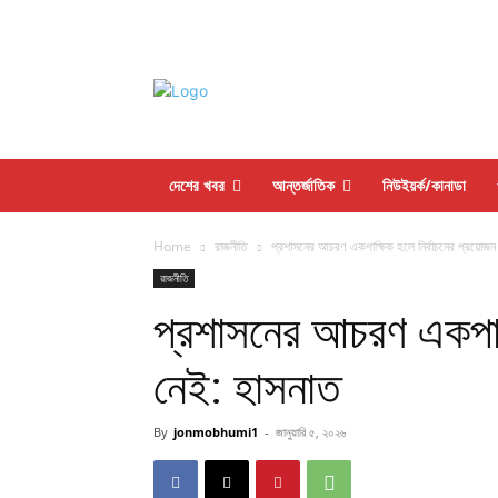
দেশের খবর
আন্তর্জাতিক
নিউইয়র্ক/কানাডা
Home
রাজনীতি
প্রশাসনের আচরণ একপাক্ষিক হলে নির্বাচনের প্রয়োজন
রাজনীতি
প্রশাসনের আচরণ একপাক্
নেই: হাসনাত
By
jonmobhumi1
-
জানুয়ারি ৫, ২০২৬