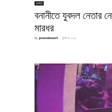
রাজনীতি
বনানীতে যুবদল নেতার নে
মারধর
By
jonmobhumi1
-
জুলাই ৪, ২০২৫