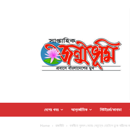
দেশের খবর
আন্তর্জাতিক
নিউইয়র্ক/কানাডা
Home
রাজনীতি
বনানীতে যুবদল নেতার নেতৃত্বে হোটেলে ঢুকে নারীদের 