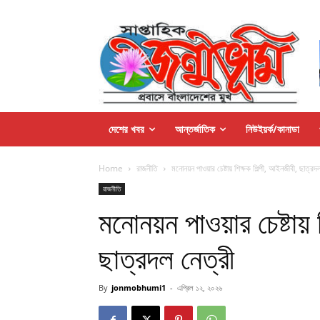
দেশের খবর
আন্তর্জাতিক
নিউইয়র্ক/কানাডা
Home
রাজনীতি
মনোনয়ন পাওয়ার চেষ্টায় শিক্ষক শিল্পী, আইনজীবী, ছাত্রদ
রাজনীতি
মনোনয়ন পাওয়ার চেষ্টায় 
ছাত্রদল নেত্রী
By
jonmobhumi1
-
এপ্রিল ১২, ২০২৬