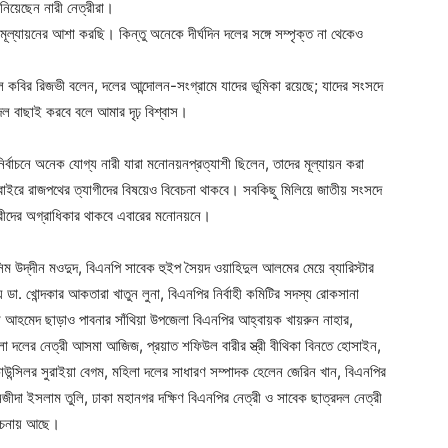
নিয়েছেন নারী নেত্রীরা।
ূল্যায়নের আশা করছি। কিন্তু অনেকে দীর্ঘদিন দলের সঙ্গে সম্পৃক্ত না থেকেও
রুহুল কবির রিজভী বলেন, দলের আন্দোলন-সংগ্রামে যাদের ভূমিকা রয়েছে; যাদের সংসদে
 দল বাছাই করবে বলে আমার দৃঢ় বিশ্বাস।
র্বাচনে অনেক যোগ্য নারী যারা মনোনয়নপ্রত্যাশী ছিলেন, তাদের মূল্যায়ন করা
াইরে রাজপথের ত্যাগীদের বিষয়েও বিবেচনা থাকবে। সবকিছু মিলিয়ে জাতীয় সংসদে
রীদের অগ্রাধিকার থাকবে এবারের মনোনয়নে।
িম উদ্‌দীন মওদুদ, বিএনপি সাবেক হুইপ সৈয়দ ওয়াহিদুল আলমের মেয়ে ব্যারিস্টার
ডা. খোন্দকার আকতারা খাতুন লুনা, বিএনপির নির্বাহী কমিটির সদস্য রোকসানা
ী আহমেদ ছাড়াও পাবনার সাঁথিয়া উপজেলা বিএনপির আহ্বায়ক খায়রুন নাহার,
িলা দলের নেত্রী আসমা আজিজ, প্রয়াত শফিউল বারীর স্ত্রী বীথিকা বিনতে হোসাইন,
কাউন্সিলর সুরাইয়া বেগম, মহিলা দলের সাধারণ সম্পাদক হেলেন জেরিন খান, বিএনপির
নজীদা ইসলাম তুলি, ঢাকা মহানগর দক্ষিণ বিএনপির নেত্রী ও সাবেক ছাত্রদল নেত্রী
লোচনায় আছে।