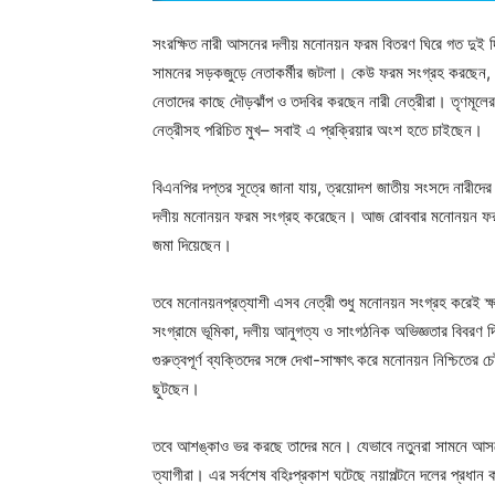
সংরক্ষিত নারী আসনের দলীয় মনোনয়ন ফরম বিতরণ ঘিরে গত দুই দি
সামনের সড়কজুড়ে নেতাকর্মীর জটলা। কেউ ফরম সংগ্রহ করছেন, ক
নেতাদের কাছে দৌড়ঝাঁপ ও তদবির করছেন নারী নেত্রীরা। তৃণমূলের 
নেত্রীসহ পরিচিত মুখ– সবাই এ প্রক্রিয়ার অংশ হতে চাইছেন।
বিএনপির দপ্তর সূত্রে জানা যায়, ত্রয়োদশ জাতীয় সংসদে নারীদের
দলীয় মনোনয়ন ফরম সংগ্রহ করেছেন। আজ রোববার মনোনয়ন ফরম স
জমা দিয়েছেন।
তবে মনোনয়নপ্রত্যাশী এসব নেত্রী শুধু মনোনয়ন সংগ্রহ করেই ক
সংগ্রামে ভূমিকা, দলীয় আনুগত্য ও সাংগঠনিক অভিজ্ঞতার বিবরণ দি
গুরুত্বপূর্ণ ব্যক্তিদের সঙ্গে দেখা-সাক্ষাৎ করে মনোনয়ন নিশ্চিত
ছুটছেন।
তবে আশঙ্কাও ভর করছে তাদের মনে। যেভাবে নতুনরা সামনে আসছেন
ত্যাগীরা। এর সর্বশেষ বহিঃপ্রকাশ ঘটেছে নয়াপল্টনে দলের প্রধান