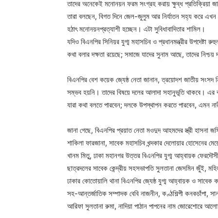
তাদের অনেকেই মনোনয়ন ফরম সংগ্রহ করায় ক্ষুব্ধ প্রতিক্রিয়া জা
তারা বলছেন, বিগত দিনে জেল-জুলুম আর নির্যাতন সহ্য করে এখন ম
হঠাৎ মনোনয়নপ্রত্যাশী হচ্ছেন। এটা সুবিধাবাদিতার শামিল।
যদিও বিএনপির সিনিয়র যুগ্ম মহাসচিব ও প্রধানমন্ত্রীর উপদেষ্টা 
কথা বলার দক্ষতা রয়েছে; সমাজে যাদের সুনাম আছে, তাদের নিশ্চয়
বিএনপির বেশ কয়েক জ্যেষ্ঠ নেতা জানান, ত্রয়োদশ জাতীয় সংসদ নি
সম্ভব হয়নি। তাদের বিষয়ে দলের আলাদা সহানুভূতি থাকবে। এর ব
যারা কথা বলতে পারবেন; দলকে উপস্থাপন করতে পারবেন, এমন না
জানা গেছে, বিএনপির প্রয়াত নেতা মওদুদ আহমদের স্ত্রী হাসনা জস
শাকিলা ফারজানা, সাবেক মহাসচিব খন্দকার দেলোয়ার হোসেনের মেয়ে 
খানম মিতু, ঢাকা মহানগর উত্তর বিএনপির যুগ্ম আহ্বায়ক ফেরদৌস
ছাত্রদলের সাবেক কেন্দ্রীয় সহসভাপতি সুলতানা জেসমিন জুঁই, মহ
ঢাকার কোতোয়ালি থানা বিএনপির জ্যেষ্ঠ যুগ্ম আহ্বায়ক ও সাবেক 
সহ-আন্তর্জাতিক সম্পাদক বেবি নাজনীন, কণ্ঠশিল্পী কনকচাঁপা, সা
আরিফা সুলতানা রুমা, নাদিয়া পাঠান পাপনের নাম জোরেশোরে আ