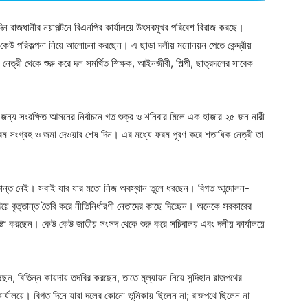
ন রাজধানীর নয়াপল্টনে বিএনপির কার্যালয়ে উৎসবমুখর পরিবেশ বিরাজ করছে।
েউ পরিকল্পনা নিয়ে আলোচনা করছেন। এ ছাড়া দলীয় মনোনয়ন পেতে কেন্দ্রীয়
নেত্রী থেকে শুরু করে দল সমর্থিত শিক্ষক, আইনজীবী, শিল্পী, ছাত্রদলের সাবেক
 জন্য সংরক্ষিত আসনের নির্বাচনে গত শুক্র ও শনিবার মিলে এক হাজার ২৫ জন নারী
ংগ্রহ ও জমা দেওয়ার শেষ দিন। এর মধ্যে ফরম পূরণ করে শতাধিক নেত্রী তা
্ষান্ত নেই। সবাই যার যার মতো নিজ অবস্থান তুলে ধরছেন। বিগত আন্দোলন-
য়ে বৃত্তান্ত তৈরি করে নীতিনির্ধারণী নেতাদের কাছে দিচ্ছেন। অনেকে সরকারের
ের চেষ্টা করছেন। কেউ কেউ জাতীয় সংসদ থেকে শুরু করে সচিবালয় এবং দলীয় কার্যালয়ে
, বিভিন্ন কায়দায় তদবির করছেন, তাতে মূল্যায়ন নিয়ে সন্দিহান রাজপথের
 কার্যালয়ে। বিগত দিনে যারা দলের কোনো ভূমিকায় ছিলেন না; রাজপথে ছিলেন না