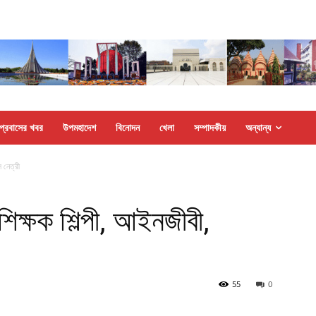
প্রবাসের খবর
উপমহাদেশ
বিনোদন
খেলা
সম্পাদকীয়
অন্যান্য
ল নেত্রী
শিক্ষক শিল্পী, আইনজীবী,
55
0