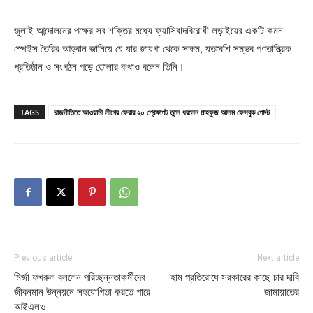
জুলাই আন্দোলনের পক্ষের সব শক্তির মধ্যে ফ্যাসিবাদবিরোধী লড়াইয়ের একটি কমন
স্পেইস তৈরির আহ্বান জানিয়ে যে যার জায়গা থেকে সক্ষম, যতবেশি সম্ভব গণতান্ত্রিক
প্রতিষ্ঠান ও সংগঠন গড়ে তোলার কথাও বলেন তিনি।
TAGS
রাজনীতিতে আওয়ামী লীগের ফেরার ২০ প্রেক্ষাপট তুলে ধরলেন মাহফুজ আলম ফেসবুক পোস্ট
Previous article
Next article
মির্জা ফখরুল বললেন পরিচ্ছন্নতাকর্মীদের
হাম প্রতিরোধে সরকারের কাছে চার দাবি
জীবনমান উন্নয়নে সহযোগিতা করতে পারে
জামায়াতের
আইএলও