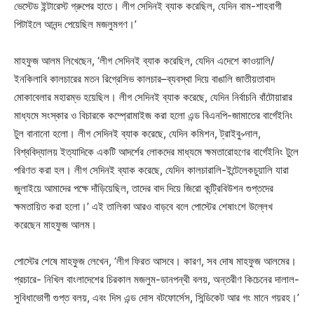
ভেস্টেড ইন্টারেস্ট গ্রুপের হাতে। লীগ সেদিনই ব্যাক করেছিল, যেদিন বাম-শাহবাগী
পিটাইলে আনন্দ পেয়েছিল মজলুমগণ।’
মাহফুজ আলম লিখেছেন, ‘লীগ সেদিনই ব্যাক করেছিল, যেদিন এদেশে কাওয়ালি/
ইনকিলাবি কালচারের মতন রিগ্রেসিভ কালচার–ব্যবস্থা দিয়ে বাঙালি জাতীয়তাবাদ
মোকাবেলার মহারম্ভ হয়েছিল। লীগ সেদিনই ব্যাক করেছে, যেদিন নির্বাচনি বাঁটোয়ারার
মাধ্যমে সংস্কার ও বিচারকে কম্প্রোমাইজ করা হলো এন্ড বিএনপি-জামাতের বার্গেইনিং
টুল বানানো হলো। লীগ সেদিনই ব্যাক করেছে, যেদিন কমিশন, ট্রাইবু৵নাল,
বিশ্ববিদ্যালয় ইত্যাদিকে একটি আদর্শের লোকদের মাধ্যমে ক্ষমতারোহণের বার্গেইনিং টুলে
পরিণত করা হল। লীগ সেদিনই ব্যাক করেছে, যেদিন কালচারালি-ইন্টেলেকচুয়ালি যারা
জুলাইয়ে আমাদের পক্ষে দাঁড়িয়েছিল, তাদের বাদ দিয়ে জিরো কন্ট্রিবিউশন গুপ্তদের
ক্ষমতায়িত করা হলো।’ এই তালিকা আরও বাড়বে বলে পোস্টের শেষাংশে উল্লেখ
করেছেন মাহফুজ আলম।
পোস্টের শেষে মাহফুজ লেখেন, ‘লীগ ফিরত আসবে। কারণ, সব দোষ মাহফুজ আলমের।
প্রচারে- নিখিল বাংলাদেশের চিরকাল মজলুম-ডানপন্থী বলয়, অন্তরীণ কিচেনের দালাল-
সুবিধাভোগী গুপ্ত বলয়, এবং দিস এন্ড দোস বটফোর্সেস, সিন্ডিকেট আর গং মানে গয়রহ।’