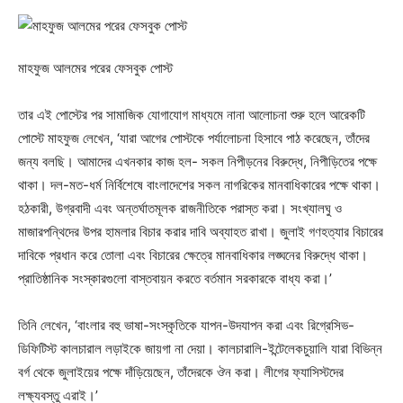
মাহফুজ আলমের পরের ফেসবুক পোস্ট
তার এই পোস্টের পর সামাজিক যোগাযোগ মাধ্যমে নানা আলোচনা শুরু হলে আরেকটি
পোস্টে মাহফুজ লেখেন, ‘যারা আগের পোস্টকে পর্যালোচনা হিসাবে পাঠ করেছেন, তাঁদের
জন্য বলছি। আমাদের এখনকার কাজ হল- সকল নিপীড়নের বিরুদ্ধে, নিপীড়িতের পক্ষে
থাকা। দল-মত-ধর্ম নির্বিশেষে বাংলাদেশের সকল নাগরিকের মানবাধিকারের পক্ষে থাকা।
হঠকারী, উগ্রবাদী এবং অন্তর্ঘাতমূলক রাজনীতিকে পরাস্ত করা। সংখ্যালঘু ও
মাজারপন্থিদের উপর হামলার বিচার করার দাবি অব্যাহত রাখা। জুলাই গণহত্যার বিচারের
দাবিকে প্রধান করে তোলা এবং বিচারের ক্ষেত্রে মানবাধিকার লঙ্ঘনের বিরুদ্ধে থাকা।
প্রাতিষ্ঠানিক সংস্কারগুলো বাস্তবায়ন করতে বর্তমান সরকারকে বাধ্য করা।’
তিনি লেখেন, ‘বাংলার বহু ভাষা-সংস্কৃতিকে যাপন-উদযাপন করা এবং রিগ্রেসিভ-
ডিফিটিস্ট কালচারাল লড়াইকে জায়গা না দেয়া। কালচারালি-ইন্টেলেকচুয়ালি যারা বিভিন্ন
বর্গ থেকে জুলাইয়ের পক্ষে দাঁড়িয়েছেন, তাঁদেরকে ঔন করা। লীগের ফ্যাসিস্টদের
লক্ষ্যবস্তু এরাই।’