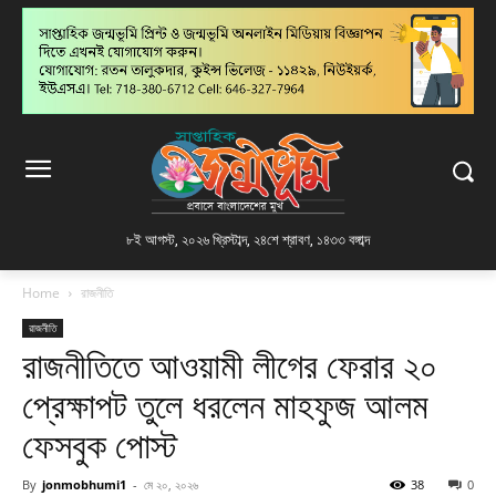
৮ই আগস্ট, ২০২৬ খ্রিস্টাব্দ
,
২৪শে শ্রাবণ, ১৪৩৩ বঙ্গাব্দ
Home
রাজনীতি
রাজনীতি
রাজনীতিতে আওয়ামী লীগের ফেরার ২০
প্রেক্ষাপট তুলে ধরলেন মাহফুজ আলম
ফেসবুক পোস্ট
By
jonmobhumi1
-
মে ২০, ২০২৬
38
0