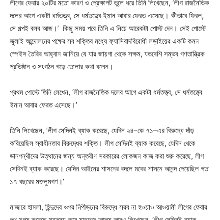
লীগের ফেরার ২০টির মতো কারণ ও প্রেক্ষাপট তুলে ধরে তিনি লিখেছেন, ‘লীগ রাজনৈতিক
দলের আগে একটা ধর্মতত্ত্ব, সে ধর্মতত্ত্বে ইমান আবার ফেরত এসেছে। কীভাবে ফিরল,
সে গল্পই বলব আজ।’ কিছু সময় পরে তিনি এ নিয়ে আরেকটা পোস্ট দেন। সেই পোস্টে
জুলাই আন্দোলনের পক্ষের সব শক্তির মধ্যে ফ্যাসিবাদবিরোধী লড়াইয়ের একটি কমন
স্পেইস তৈরির আহ্বান জানিয়ে যে যার জায়গা থেকে সক্ষম, যতবেশি সম্ভব গণতান্ত্রিক
প্রতিষ্ঠান ও সংগঠন গড়ে তোলার কথা বলেন।
প্রথম পোস্টে তিনি লেখেন, ‘লীগ রাজনৈতিক দলের আগে একটা ধর্মতত্ত্ব, সে ধর্মতত্ত্বে
ইমান আবার ফেরত এসেছে।’
তিনি লিখেছেন, ‘লীগ সেদিনই ব্যাক করেছে, যেদিন ২৪–কে ৭১–এর বিরুদ্ধে দাঁড়
করিয়েছিল স্বাধীনতার বিরুদ্ধের শক্তি। লীগ সেদিনই ব্যাক করেছে, যেদিন থেকে
ডানপন্থীদের উত্থানের জন্য অন্তরীণ সরকারের লোকজন কাজ করা শুরু করেছে, লীগ
সেদিনই ব্যাক করেছে। যেদিন আইনের শাসনের বদলে মবের শাসনে আনন্দ পেয়েছিল গত
১৭ বছরের মজলুমগণ।’
মাজারে হামলা, হিন্দুদের ওপর নিপীড়নের বিরুদ্ধে সরব না হওয়াও আওয়ামী লীগের ফেরার
পথ সুগম করেছে মন্তব্য করে মাহফুজ আলম আরও লিখেছেন, ‘লীগ সেদিনই ব্যাক