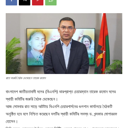
রাতে জরুরি বৈঠক ডেকেছেন তারেক রহমান
বাংলাদেশ জাতীয়তাবাদী দলের (বিএনপি) ভারপ্রাপ্ত চেয়ারম্যান তারেক রহমান দলের
স্থায়ী কমিটির জরুরি বৈঠক ডেকেছেন।
আজ সোমবার রাত সাড়ে আটটায় বিএনপি চেয়ারপার্সনের গুলশান কার্যালয়ে বৈঠকটি
অনুষ্ঠিত হবে বলে নিশ্চিত করেছেন দলটির স্থায়ী কমিটির সদস্য ড. খন্দকার মোশাররফ
হোসেন।