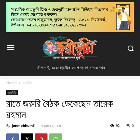
৭ই আগস্ট, ২০২৬ খ্রিস্টাব্দ
,
২৩শে শ্রাবণ, ১৪৩৩ বঙ্গাব্দ
Home
রাজনীতি
রাজনীতি
রাতে জরুরি বৈঠক ডেকেছেন তারেক
রহমান
By
jonmobhumi1
-
নভেম্বর ১১, ২০২৫
92
0