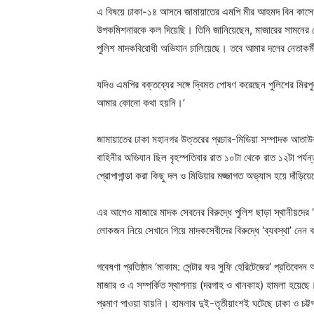
এ বিষয়ে ঢাকা-১৪ আসনে জামায়াতের এমপি মীর আহমদ বিন কাসেম (
উপকমিশনারকে কল দিয়েছি। তিনি জানিয়েছেন, মাজারের সামনের গ
পুলিশ মাদকবিরোধী অভিযান চালিয়েছে। তবে আমার দলের নেতাকর্মী
যদিও এমপির বক্তব্যের সঙ্গে দ্বিমত পোষণ করেছেন পুলিশের মিরপুর
আমার কোনো কথা হয়নি।’
জামায়াতের ঢাকা মহানগর উত্তরের প্রচার-মিডিয়া সম্পাদক আতাউর
বাহিনীর অভিযান ছিল বৃহস্পতিবার রাত ১০টা থেকে রাত ১২টা পর্য
প্রোপাগান্ডা করা কিছু দল ও মিডিয়ার মজ্জাগত অভ্যাস হয়ে দাঁড়ি
এর আগেও মাজারে মাদক সেবনের বিরুদ্ধে পুলিশ ছাড়া স্থানীয়দে
লোকজন নিয়ে সেখানে গিয়ে মাদকসেবীদের বিরুদ্ধে ‘ব্যবস্থা’ নে
গবেষণা প্রতিষ্ঠান ‘মাকাম: সেন্টার ফর সুফি হেরিটেজের’ প্রতিবে
মাজার ও এ সম্পর্কিত স্থাপনায় (দরগাহ ও খানকাহ) হামলা হয়েছে
প্রমাণ পাওয়া যায়নি। হামলার দুই-তৃতীয়াংশই ঘটেছে ঢাকা ও চট্ট