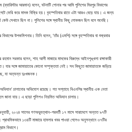
ব্যারিস্টার আরমান) বলেন, ঘটনাটি শোনার পর আমি পুলিশের মিরপুর বিভাগের
েটে ফেরি করে মাদক বিক্রি হয়। বৃহস্পতিবার রাতে এটা আরও বেড়ে যায়। এ জন্য
 কেউ সেখানে ছিল না। পুলিশের সঙ্গে স্থানীয় কিছু লোকজন ছিল বলে শুনেছি।
 বিভাগের উপকমিশনার। তিনি বলেন, ‘তাঁর (এমপি) সঙ্গে বৃহস্পতিবার বা শুক্রবার
 রহমান সরকার বলেন, শাহ আলী মাজারে মাদকের বিরুদ্ধে আইনশৃঙ্খলা রক্ষাকারী
ন্ত। যার সঙ্গে জামায়াতের কোনো সম্পৃক্ততা নেই। সব কিছুতে জামায়াতকে জড়িয়ে
য়েছে, যা অত্যন্ত দুঃখজনক।
র ‘অভিযান’ চালানোর অভিযোগ রয়েছে। গত সপ্তাহে বিএনপির স্থানীয় এক নেতা
ন বলে জানা যায়। এ ছাড়া পুলিশও নিয়মিত অভিযান চালায়।
দন অনুযায়ী, ২০২৪ সালের গণঅভ্যুত্থান-পরবর্তী ১৭ মাসে সারাদেশে অন্তত ৯৭টি
। প্রাথমিকভাবে ১৩৪টি মাজারে হামলার খবর পাওয়া গেলেও অনুসন্ধানে ৩৭টির
গ্রাম বিভাগে।