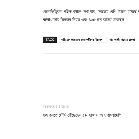
জেলাভিত্তিক পরিসংখ্যানে দেখা যায়, সবচেয়ে বেশি হামলা হয়েছে
ঘটনাগুলোয় তিনজন নিহত এবং ৪৬৮ জন আহত হয়েছেন।
TAGS
অভিযোগ জামায়াত নেতাকর্মীদের বিরুদ্ধে
শাহ আলী মাজারে হামলা
Previous article
হজ করতে সৌদি পৌঁছেছেন ৫৮ হাজার ৩৪৭ বাংলাদেশি