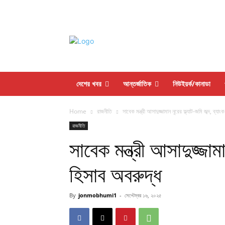
দেশের খবর
আন্তর্জাতিক
নিউইয়র্ক/কানাডা
Home
রাজনীতি
সাবেক মন্ত্রী আসাদুজ্জামান নূরের ফ্ল্যাট-জমি জব্দ, ব্যা
রাজনীতি
সাবেক মন্ত্রী আসাদুজ্জামা
হিসাব অবরুদ্ধ
By
jonmobhumi1
-
সেপ্টেম্বর ১৬, ২০২৫