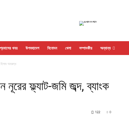
প্রবাসের খবর
উপমহাদেশ
বিনোদন
খেলা
সম্পাদকীয়
অন্যান্য
ংক হিসাব অবরুদ্ধ
ন নূরের ফ্ল্যাট-জমি জব্দ, ব্যাংক
122
0