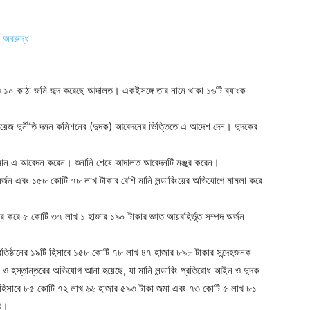
যাট ও ১০ কাঠা জমি জব্দ করেছে আদালত। একইসঙ্গে তার নামে থাকা ১৬টি ব্যাংক
 ফয়েজ দুর্নীতি দমন কমিশনের (দুদক) আবেদনের ভিত্তিতে এ আদেশ দেন। দুদকের
হমান এ আবেদন করেন। শুনানি শেষে আদালত আবেদনটি মঞ্জুর করেন।
্জন এবং ১৫৮ কোটি ৭৮ লাখ টাকার বেশি মানি লন্ডারিংয়ের অভিযোগে মামলা করে
ার করে ৫ কোটি ৩৭ লাখ ১ হাজার ১৯০ টাকার জ্ঞাত আয়বহির্ভূত সম্পদ অর্জন
 প্রতিষ্ঠানের ১৯টি হিসাবে ১৫৮ কোটি ৭৮ লাখ ৪৭ হাজার ৮৯৮ টাকার সন্দেহজনক
তর ও হস্তান্তরের অভিযোগ আনা হয়েছে, যা মানি লন্ডারিং প্রতিরোধ আইন ও দুদক
ংক হিসাবে ৮৫ কোটি ৭২ লাখ ৬৬ হাজার ৫৯৩ টাকা জমা এবং ৭৩ কোটি ৫ লাখ ৮১
্ট।