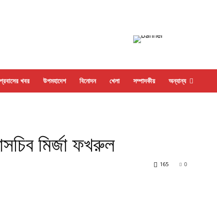
প্রবাসের খবর
উপমহাদেশ
বিনোদন
খেলা
সম্পাদকীয়
অন্যান্য
সচিব মির্জা ফখরুল
165
0