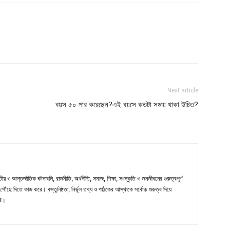
Next article
বয়স ৫০ পার করেছেন?এই বয়সে কতটা সঞ্চয় থাকা উচিত?
ীয় ও আন্তর্জাতিক ঘটনাবলি, রাজনীতি, অর্থনীতি, সমাজ, শিক্ষা, সংস্কৃতি ও জনজীবনের গুরুত্বপূর্ণ
ৌঁছে দিতে কাজ করে। বস্তুনিষ্ঠতা, নির্ভুল তথ্য ও পাঠকের আস্থাকে সর্বোচ্চ গুরুত্ব দিয়ে
্ট।