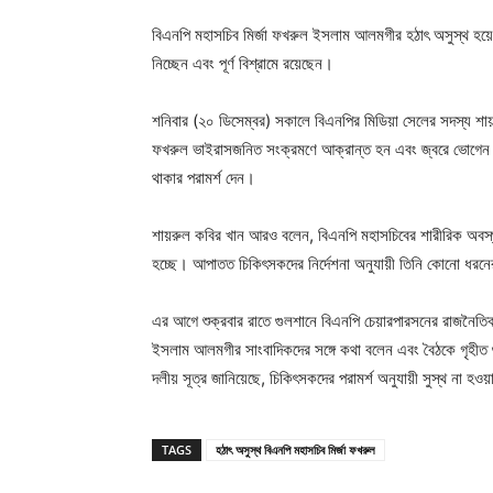
বিএনপি মহাসচিব মির্জা ফখরুল ইসলাম আলমগীর হঠাৎ অসুস্থ হয়ে 
নিচ্ছেন এবং পূর্ণ বিশ্রামে রয়েছেন।
শনিবার (২০ ডিসেম্বর) সকালে বিএনপির মিডিয়া সেলের সদস্য শায়রু
ফখরুল ভাইরাসজনিত সংক্রমণে আক্রান্ত হন এবং জ্বরে ভোগেন। 
থাকার পরামর্শ দেন।
শায়রুল কবির খান আরও বলেন, বিএনপি মহাসচিবের শারীরিক অবস্থা
হচ্ছে। আপাতত চিকিৎসকদের নির্দেশনা অনুযায়ী তিনি কোনো ধরনের
এর আগে শুক্রবার রাতে গুলশানে বিএনপি চেয়ারপারসনের রাজনৈতিক 
ইসলাম আলমগীর সাংবাদিকদের সঙ্গে কথা বলেন এবং বৈঠকে গৃহীত গুর
দলীয় সূত্র জানিয়েছে, চিকিৎসকদের পরামর্শ অনুযায়ী সুস্থ না হওয়া
TAGS
হঠাৎ অসুস্থ বিএনপি মহাসচিব মির্জা ফখরুল