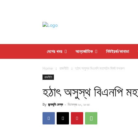
দেশের খবর
আন্তর্জাতিক
নিউইয়র্ক/কানাডা
Home
রাজনীতি
হঠাৎ অসুস্থ বিএনপি মহাসচিব মির্জা ফখরুল
রাজনীতি
হঠাৎ অসুস্থ বিএনপি মহা
By
জন্মভূমি ডেস্ক
-
ডিসেম্বর ২০, ২০২৫