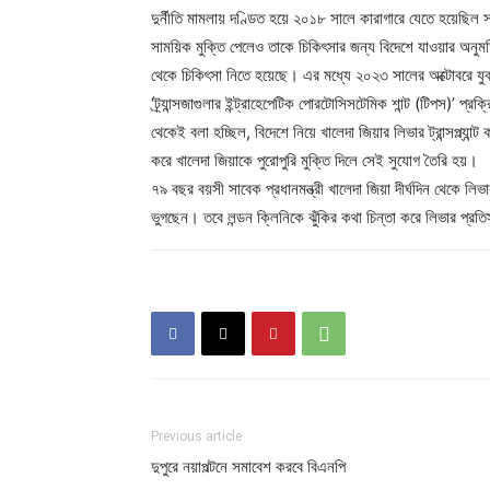
দুর্নীতি মামলায় দণ্ডিত হয়ে ২০১৮ সালে কারাগারে যেতে হয়েছিল স
সাময়িক মুক্তি পেলেও তাকে চিকিৎসার জন্য বিদেশে যাওয়ার অনু
থেকে চিকিৎসা নিতে হয়েছে। এর মধ্যে ২০২৩ সালের অক্টোবরে যুক্
‘ট্র্যান্সজাগুলার ইন্ট্রাহেপেটিক পোরটোসিসটেমিক শান্ট (টিপস)’ 
থেকেই বলা হচ্ছিল, বিদেশে নিয়ে খালেদা জিয়ার লিভার ট্রান্সপ্ল্য
করে খালেদা জিয়াকে পুরোপুরি মুক্তি দিলে সেই সুযোগ তৈরি হয়।
৭৯ বছর বয়সী সাবেক প্রধানমন্ত্রী খালেদা জিয়া দীর্ঘদিন থেকে লিভ
ভুগছেন। তবে লন্ডন ক্লিনিকে ঝুঁকির কথা চিন্তা করে লিভার প্র
Previous article
দুপুরে নয়াপল্টনে সমাবেশ করবে বিএনপি