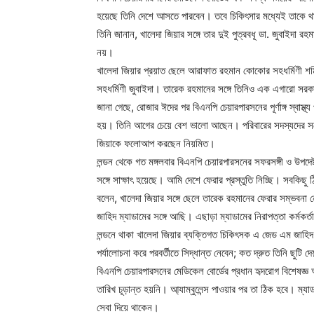
হয়েছে তিনি দেশে আসতে পারবেন। তবে চিকিৎসার মধ্যেই তাকে 
তিনি জানান, খালেদা জিয়ার সঙ্গে তার দুই পুত্রবধূ ডা. জুবাইদা র
নয়।
খালেদা জিয়ার প্রয়াত ছেলে আরাফাত রহমান কোকোর সহধর্মিণী শর্
সহধর্মিণী জুবাইদা। তারেক রহমানের সঙ্গে তিনিও এক এগারো সরক
জানা গেছে, রোজার ঈদের পর বিএনপি চেয়ারপারসনের পূর্ণাঙ্গ স্বাস্
হয়। তিনি আগের চেয়ে বেশ ভালো আছেন। পরিবারের সদস্যদের সঙ্গ
জিয়াকে ফলোআপ করছেন নিয়মিত।
লন্ডন থেকে গত মঙ্গলবার বিএনপি চেয়ারপারসনের সফরসঙ্গী ও উপ
সঙ্গে সাক্ষাৎ হয়েছে। আমি দেশে ফেরার প্রস্তুতি নিচ্ছি। সবকি
বলেন, খালেদা জিয়ার সঙ্গে ছেলে তারেক রহমানের ফেরার সম্ভবনা
জাহিদ ম্যাডামের সঙ্গে আছি। এছাড়া ম্যাডামের নিরাপত্তা কর্মকর্
লন্ডনে থাকা খালেদা জিয়ার ব্যক্তিগত চিকিৎসক এ জেড এম জাহিদ
পর্যালোচনা করে পরবর্তীতে সিদ্ধান্ত নেবেন; কত দ্রুত তিনি ছুটি
বিএনপি চেয়ারপারসনের মেডিকেল বোর্ডের প্রধান হৃদরোগ বিশেষজ
তারিখ চূড়ান্ত হয়নি। আ্যাম্বুলেন্স পাওয়ার পর তা ঠিক হবে। ম্যা
সেবা দিয়ে থাকেন।