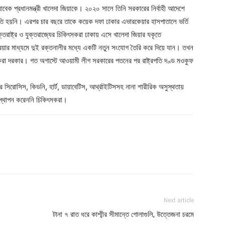
াবেক প্রধানমন্ত্রী খালেদা জিয়াকে। ২০২০ সালে তিনি সরকারের নির্বাহী আদেশে
মতি হয়নি। এরপর চার বছরে তাকে কয়েক দফা ঢাকার এভারকেয়ার হাসপাতালে ভর্তি
তরাষ্ট্র ও যুক্তরাজ্যের চিকিৎসকরা ঢাকায় এসে খালেদা জিয়ার যকৃতে
প্রক্রিয়ার মাধ্যমে দুই রক্তনালীর মধ্যে একটি নতুন সংযোগ তৈরি করে দিয়ে যান। তখন
ান্ট করা দরকার। গত অগাস্টে আওয়ামী লীগ সরকারের পতনের পর রাষ্ট্রপতি দণ্ড মওকুফ
ার সিরোসিস, কিডনি, হার্ট, ডায়াবেটিস, আর্থ্রাইটিসসহ নানা শারীরিক অসুস্থতায়
তিস্থাপন করেননি চিকিৎসকরা।
Next article
টানা ৭ রাত ধরে কাশ্মীর সীমান্তে গোলাগুলি, উত্তেজনা চরমে