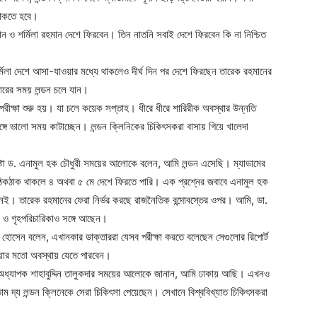
থাকতে হবে।
হমান ও শর্মিলা রহমান দেশে ফিরবেন। তিন নাতনি সবাই দেশে ফিরবেন কি না নিশ্চিত
মিলা দেশে আসা-যাওয়ার মধ্যে থাকলেও দীর্ঘ দিন পর দেশে ফিরছেন তারেক রহমানের
ারের সময় লন্ডন চলে যান।
থ্য পরীক্ষা শুরু হয়। যা চলে কয়েক সপ্তাহ। ধীরে ধীরে শারিরীক অবস্থার উন্নতি
ে ভালো সময় কাটাচ্ছেন। লন্ডন ক্লিনিকের চিকিৎসকরা বাসায় গিয়ে খালেদা
দেষ্টা ড. এনামুল হক চৌধুরী সময়ের আলোকে বলেন, আমি লন্ডন এসেছি। ম্যাডামের
ছু ঠিকঠাক থাকলে ৪ অথবা ৫ মে দেশে ফিরতে পারি। এক প্রশ্নের জবাবে এনামুল হক
 নেই। তারেক রহমানের ফেরা নির্ভর করছে রাজনৈতিক বন্দোবস্তের ওপর। আমি, ডা.
তা ও গৃহপরিচারিকাও সঙ্গে আছেন।
 হোসেন বলেন, এখানকার ডাক্তাররা যেসব পরীক্ষা করতে বলেছেন সেগুলোর রিপোর্ট
 দেয়ার মতো অবস্থায় যেতে পারবেন।
্ঞ অধ্যাপক শাহাবুদ্দিন তালুকদার সময়ের আলোকে জানান, আমি ঢাকায় আছি। এখনও
ডাম দ্য লন্ডন ক্লিনেকে সেরা চিকিৎসা পেয়েছেন। সেখানে বিশ্ববিখ্যাত চিকিৎসকরা