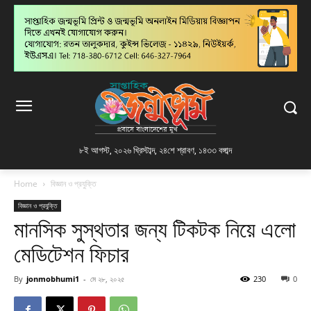
৮ই আগস্ট, ২০২৬ খ্রিস্টাব্দ
,
২৪শে শ্রাবণ, ১৪৩৩ বঙ্গাব্দ
Home
বিজ্ঞান ও প্রযুক্তি
বিজ্ঞান ও প্রযুক্তি
মানসিক সুস্থতার জন্য টিকটক নিয়ে এলো
মেডিটেশন ফিচার
By
jonmobhumi1
-
মে ২৮, ২০২৫
230
0