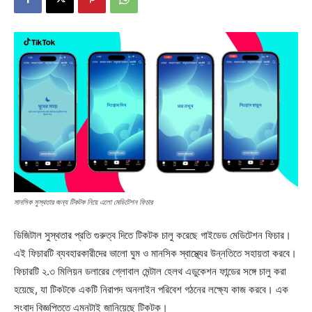
মানসিক সুস্থতার জন্য টিকটক নিয়ে এলো মেডিটেশন ফিচার
ডিজিটাল সুস্থতার প্রতি গুরুত্ব দিতে টিকটক চালু করেছে গাইডেড মেডিটেশন ফিচার।
এই ফিচারটি ব্যবহারকারীদের ভালো ঘুম ও মানসিক স্বাস্থ্যের উন্নতিতে সহায়তা করবে।
ফিচারটি ২.৩ মিলিয়ন ডলারের গ্লোবাল মেন্টাল হেলথ এডুকেশন ফান্ডের সঙ্গে চালু করা
হয়েছে, যা টিকটকে একটি নিরাপদ অনলাইন পরিবেশ গঠনের লক্ষ্যে কাজ করবে। এক
সংবাদ বিজ্ঞপ্তিতে এমনটাই জানিয়েছে টিকটক।