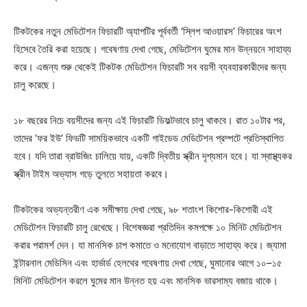
টিকটকের নতুন মেডিটেশন ফিচারটি অ্যাপটির পূর্ববর্তী ‘স্লিপ আওয়ারস’ ফিচারের অংশ
হিসেবে তৈরি করা হয়েছে। গবেষণায় দেখা গেছে, মেডিটেশন ঘুমের মান উন্নয়নে সাহায্য
করে। এজন্য শুরু থেকেই টিকটক মেডিটেশন ফিচারটি সব বয়সী ব্যবহারকারীদের জন্য
চালু করেছে।
১৮ বছরের নিচে বয়সীদের জন্য এই ফিচারটি ডিফল্টভাবে চালু থাকবে। রাত ১০টার পর,
তাদের ‘ফর ইউ’ ফিডটি সাময়িকভাবে একটি গাইডেড মেডিটেশন প্রম্পটে প্রতিস্থাপিত
হবে। যদি তারা ব্রাউজিং চালিয়ে যায়, একটি দ্বিতীয় স্ক্রীন দৃশ্যমান হবে। যা স্বাস্থ্যকর
স্ক্রীন টাইম অভ্যাস গড়ে তুলতে সহায়তা করবে।
টিকটকের অভ্যন্তরীণ এক সমীক্ষায় দেখা গেছে, ৯৮ শতাংশ কিশোর-কিশোরী এই
মেডিটেশন ফিচারটি চালু রেখেছে। বিশেষজ্ঞরা প্রতিদিন কমপক্ষে ১০ মিনিট মেডিটেশন
করার পরামর্শ দেন। যা মানসিক চাপ কমাতে ও মনোযোগ বাড়াতে সাহায্য করে। জ্যামা
ইন্টারনাল মেডিসিন এবং হার্ভার্ড হেলথের গবেষণায় দেখা গেছে, ঘুমানোর আগে ১০–১৫
মিনিট মেডিটেশন করলে ঘুমের মান উন্নত হয় এবং মানসিক ভারসাম্য বজায় থাকে।