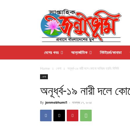
দেশের খবর
আন্তর্জাতিক
নিউইয়র্ক/কানাডা
Home
খেলা
অনূর্ধ্ব-১৯ নারী দলে কোনো অনিয়ম হয়নি: বিসিবি
খেলা
অনূর্ধ্ব-১৯ নারী দলে ক
By
jonmobhumi1
-
নভেম্বর ১৭, ২০২৫