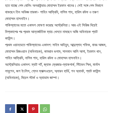
হতে যাচ্ছে পেস বোলিং অলরাউন্ডার মোহাম্মদ ইরফান খানের। সেই সঙ্গে পেস বিভাগে
থাকছেন তিন অভিজ্ঞ তারকা- শাহিন আফ্রিদি, নাসিম শাহ, হারিস রউফ ও তরুণ
মোহাম্মদ হাসনাইন।
পাকিস্তানের মতো একাদশ ঘোষণা করেছে অস্ট্রেলিয়া। আর এই সিরিজ দিয়েই
বিশ্বকাপের পর প্রথম আন্তর্জাতিক ম্যাচ খেলতে নামছেন অজি অধিনায়ক প্যাট
কামিন্স।
প্রথম ওয়ানডেতে পাকিস্তানের একাদশ: সাইম আইয়ুব, আব্দুল্লাহ শফিক, বাবর আজম,
মোহাম্মদ রিজওয়ান (অধিনায়ক), কামরান গুলাম, সালমান আলি আগা, ইরফান খান,
শাহিন আফ্রিদি, নাসিম শাহ, হারিস রউফ ও মোহাম্মদ হাসনাইন।
অস্ট্রেলিয়ার একাদশ: ম্যাট শর্ট, জ্যাক ফ্রেজার-ম্যাকগার্ক, স্টিভেন স্মিথ, মার্নাস
লাবুশেন, জশ ইংলিস, গ্লেন ম্যাক্সওয়েল, অ্যারন হার্ডি, শন অ্যাবট, প্যাট কামিন্স
(অধিনায়ক), মিচেল স্টার্ক ও অ্যাডাম জাম্পা।