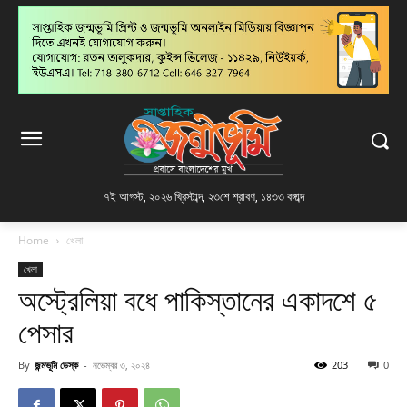
৭ই আগস্ট, ২০২৬ খ্রিস্টাব্দ
,
২৩শে শ্রাবণ, ১৪৩৩ বঙ্গাব্দ
Home
খেলা
খেলা
অস্ট্রেলিয়া বধে পাকিস্তানের একাদশে ৫
পেসার
By
জন্মভূমি ডেস্ক
-
নভেম্বর ৩, ২০২৪
203
0