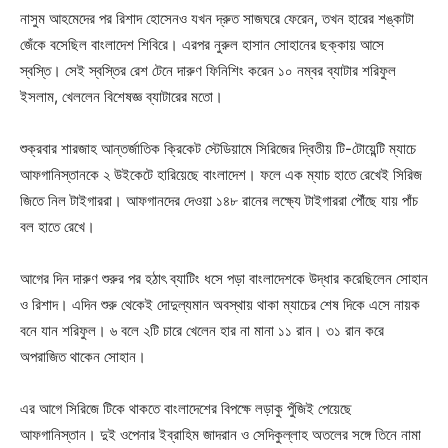
নাসুম আহমেদের পর রিশাদ হোসেনও যখন দ্রুত সাজঘরে ফেরেন, তখন হারের শঙ্কাটা
জেঁকে বসেছিল বাংলাদেশ শিবিরে। এরপর নুরুল হাসান সোহানের ছক্কায় আসে
স্বস্তি। সেই স্বস্তির রেশ টেনে দারুণ ফিনিশিং করেন ১০ নম্বর ব্যাটার শরিফুল
ইসলাম, খেললেন বিশেষজ্ঞ ব্যাটারের মতো।
শুক্রবার শারজাহ আন্তর্জাতিক ক্রিকেট স্টেডিয়ামে সিরিজের দ্বিতীয় টি-টোয়েন্টি ম্যাচে
আফগানিস্তানকে ২ উইকেটে হারিয়েছে বাংলাদেশ। ফলে এক ম্যাচ হাতে রেখেই সিরিজ
জিতে নিল টাইগাররা। আফগানদের দেওয়া ১৪৮ রানের লক্ষ্যে টাইগাররা পৌঁছে যায় পাঁচ
বল হাতে রেখে।
আগের দিন দারুণ শুরুর পর হঠাৎ ব্যাটিং ধসে পড়া বাংলাদেশকে উদ্ধার করেছিলেন সোহান
ও রিশাদ। এদিন শুরু থেকেই দোদুল্যমান অবস্থায় থাকা ম্যাচের শেষ দিকে এসে নায়ক
বনে যান শরিফুল। ৬ বলে ২টি চারে খেলেন হার না মানা ১১ রান। ৩১ রান করে
অপরাজিত থাকেন সোহান।
এর আগে সিরিজে টিকে থাকতে বাংলাদেশের বিপক্ষে লড়াকু পুঁজিই পেয়েছে
আফগানিস্তান। দুই ওপেনার ইব্রাহিম জাদরান ও সেদিকুল্লাহ অতলের সঙ্গে তিনে নামা