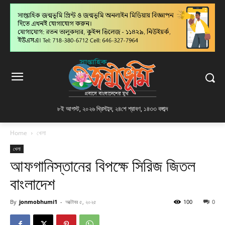
৮ই আগস্ট, ২০২৬ খ্রিস্টাব্দ
,
২৪শে শ্রাবণ, ১৪৩৩ বঙ্গাব্দ
Home
খেলা
খেলা
আফগানিস্তানের বিপক্ষে সিরিজ জিতল
বাংলাদেশ
By
jonmobhumi1
-
অক্টোবর ৫, ২০২৫
100
0