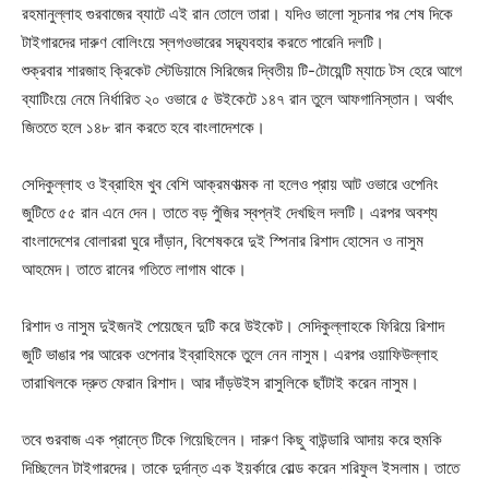
রহমানুল্লাহ গুরবাজের ব্যাটে এই রান তোলে তারা। যদিও ভালো সূচনার পর শেষ দিকে
টাইগারদের দারুণ বোলিংয়ে স্লগওভারের সদ্ব্যবহার করতে পারেনি দলটি।
শুক্রবার শারজাহ ক্রিকেট স্টেডিয়ামে সিরিজের দ্বিতীয় টি-টোয়েন্টি ম্যাচে টস হেরে আগে
ব্যাটিংয়ে নেমে নির্ধারিত ২০ ওভারে ৫ উইকেটে ১৪৭ রান তুলে আফগানিস্তান। অর্থাৎ
জিততে হলে ১৪৮ রান করতে হবে বাংলাদেশকে।
সেদিকুল্লাহ ও ইব্রাহিম খুব বেশি আক্রমণাত্মক না হলেও প্রায় আট ওভারে ওপেনিং
জুটিতে ৫৫ রান এনে দেন। তাতে বড় পুঁজির স্বপ্নই দেখছিল দলটি। এরপর অবশ্য
বাংলাদেশের বোলাররা ঘুরে দাঁড়ান, বিশেষকরে দুই স্পিনার রিশাদ হোসেন ও নাসুম
আহমেদ। তাতে রানের গতিতে লাগাম থাকে।
রিশাদ ও নাসুম দুইজনই পেয়েছেন দুটি করে উইকেট। সেদিকুল্লাহকে ফিরিয়ে রিশাদ
জুটি ভাঙার পর আরেক ওপেনার ইব্রাহিমকে তুলে নেন নাসুম। এরপর ওয়াফিউল্লাহ
তারাখিলকে দ্রুত ফেরান রিশাদ। আর দাঁড়উইস রাসুলিকে ছাঁটাই করেন নাসুম।
তবে গুরবাজ এক প্রান্তে টিকে গিয়েছিলেন। দারুণ কিছু বাউন্ডারি আদায় করে হুমকি
দিচ্ছিলেন টাইগারদের। তাকে দুর্দান্ত এক ইয়র্কারে বোল্ড করেন শরিফুল ইসলাম। তাতে