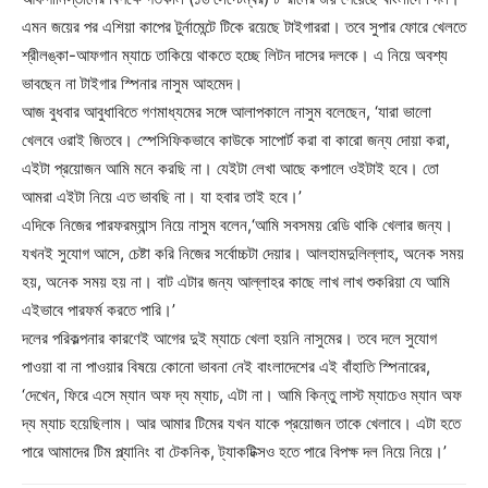
এমন জয়ের পর এশিয়া কাপের টুর্নামেন্টে টিকে রয়েছে টাইগাররা। তবে সুপার ফোরে খেলতে
শ্রীলঙ্কা-আফগান ম্যাচে তাকিয়ে থাকতে হচ্ছে লিটন দাসের দলকে। এ নিয়ে অবশ্য
ভাবছেন না টাইগার স্পিনার নাসুম আহমেদ।
আজ বুধবার আবুধাবিতে গণমাধ্যমের সঙ্গে আলাপকালে নাসুম বলেছেন, ‘যারা ভালো
খেলবে ওরাই জিতবে। স্পেসিফিকভাবে কাউকে সাপোর্ট করা বা কারো জন্য দোয়া করা,
এইটা প্রয়োজন আমি মনে করছি না। যেইটা লেখা আছে কপালে ওইটাই হবে। তো
আমরা এইটা নিয়ে এত ভাবছি না। যা হবার তাই হবে।’
এদিকে নিজের পারফরম্যান্স নিয়ে নাসুম বলেন,‘আমি সবসময় রেডি থাকি খেলার জন্য।
যখনই সুযোগ আসে, চেষ্টা করি নিজের সর্বোচ্চটা দেয়ার। আলহামদুলিল্লাহ, অনেক সময়
হয়, অনেক সময় হয় না। বাট এটার জন্য আল্লাহর কাছে লাখ লাখ শুকরিয়া যে আমি
এইভাবে পারফর্ম করতে পারি।’
দলের পরিকল্পনার কারণেই আগের দুই ম্যাচে খেলা হয়নি নাসুমের। তবে দলে সুযোগ
পাওয়া বা না পাওয়ার বিষয়ে কোনো ভাবনা নেই বাংলাদেশের এই বাঁহাতি স্পিনারের,
‘দেখেন, ফিরে এসে ম্যান অফ দ্য ম্যাচ, এটা না। আমি কিন্তু লাস্ট ম্যাচেও ম্যান অফ
দ্য ম্যাচ হয়েছিলাম। আর আমার টিমের যখন যাকে প্রয়োজন তাকে খেলাবে। এটা হতে
পারে আমাদের টিম প্ল্যানিং বা টেকনিক, ট্যাকটিক্সও হতে পারে বিপক্ষ দল নিয়ে নিয়ে।’