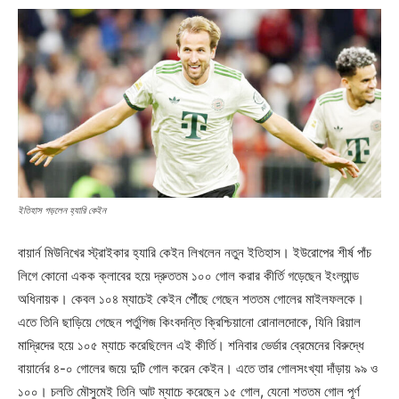
ইতিহাস গড়লেন হ্যারি কেইন
বায়ার্ন মিউনিখের স্ট্রাইকার হ্যারি কেইন লিখলেন নতুন ইতিহাস। ইউরোপের শীর্ষ পাঁচ
লিগে কোনো একক ক্লাবের হয়ে দ্রুততম ১০০ গোল করার কীর্তি গড়েছেন ইংল্যান্ড
অধিনায়ক। কেবল ১০৪ ম্যাচেই কেইন পৌঁছে গেছেন শততম গোলের মাইলফলকে।
এতে তিনি ছাড়িয়ে গেছেন পর্তুগিজ কিংবদন্তি ক্রিশ্চিয়ানো রোনালদোকে, যিনি রিয়াল
মাদ্রিদের হয়ে ১০৫ ম্যাচে করেছিলেন এই কীর্তি। শনিবার ভের্ডার ব্রেমেনের বিরুদ্ধে
বায়ার্নের ৪-০ গোলের জয়ে দুটি গোল করেন কেইন। এতে তার গোলসংখ্যা দাঁড়ায় ৯৯ ও
১০০। চলতি মৌসুমেই তিনি আট ম্যাচে করেছেন ১৫ গোল, যেনো শততম গোল পূর্ণ