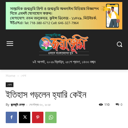
৯ই আগস্ট, ২০২৬ খ্রিস্টাব্দ
,
২৫শে শ্রাবণ, ১৪৩৩ বঙ্গাব্দ
Home
খেলা
খেলা
ইতিহাস গড়লেন হ্যারি কেইন
By
জন্মভূমি ডেস্ক
-
সেপ্টেম্বর ৩০, ২০২৫
110
0