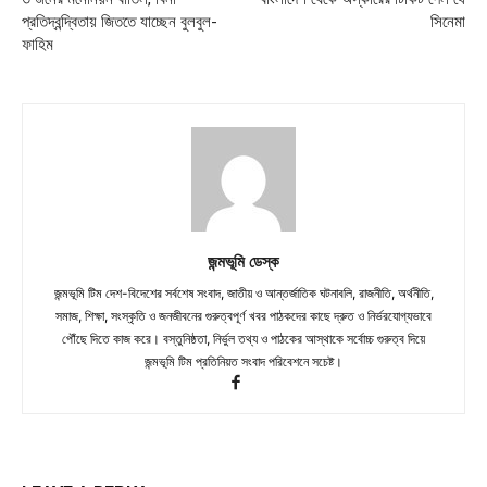
প্রতিদ্বন্দ্বিতায় জিততে যাচ্ছেন বুলবুল-
সিনেমা
ফাহিম
জন্মভূমি ডেস্ক
জন্মভূমি টিম দেশ-বিদেশের সর্বশেষ সংবাদ, জাতীয় ও আন্তর্জাতিক ঘটনাবলি, রাজনীতি, অর্থনীতি,
সমাজ, শিক্ষা, সংস্কৃতি ও জনজীবনের গুরুত্বপূর্ণ খবর পাঠকদের কাছে দ্রুত ও নির্ভরযোগ্যভাবে
পৌঁছে দিতে কাজ করে। বস্তুনিষ্ঠতা, নির্ভুল তথ্য ও পাঠকের আস্থাকে সর্বোচ্চ গুরুত্ব দিয়ে
জন্মভূমি টিম প্রতিনিয়ত সংবাদ পরিবেশনে সচেষ্ট।