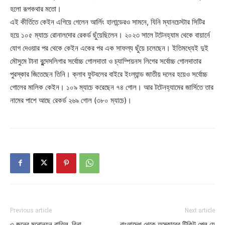
হলো রূপকথার মতো।
এই কীর্তিতে কেইন এগিয়ে গেলেন আর্লিং হালান্ডেরও সামনে, যিনি ম্যানচেস্টার সিটির
হয়ে ১০৫ ম্যাচে রোনালদোর রেকর্ড ছুঁয়েছিলেন। ২০২৩ সালে টটেনহ্যাম থেকে বায়ার্নে
যোগ দেওয়ার পর থেকে কেইন একের পর এক সাফল্য ছুঁয়ে চলেছেন। ইতিমধ্যেই দুই
মৌসুমে টানা বুন্দেসলিগার সর্বোচ্চ গোলদাতা ও চ্যাম্পিয়নস লিগের সর্বোচ্চ গোলদাতার
পুরস্কার জিতেছেন তিনি। ক্লাব ফুটবলের বাইরে ইংল্যান্ড জাতীয় দলের হয়েও সর্বোচ্চ
গোলের মালিক কেইন। ১০৯ ম্যাচে করেছেন ৭৪ গোল। আর টটেনহ্যামের জার্সিতে তার
নামের পাশে আছে রেকর্ড ২৬৯ গোল (৩৮০ ম্যাচে)।
Previous article
Next article
৩ জনের মনোনয়ন বাতিল, বিনা
বাংলাদেশ থেকে অস্কারের টিকিট পেল যে