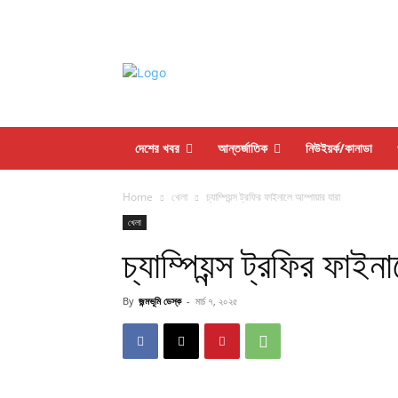
দেশের খবর
আন্তর্জাতিক
নিউইয়র্ক/কানাডা
Home
খেলা
চ্যাম্পিয়ন্স ট্রফির ফাইনালে আম্পায়ার যারা
খেলা
চ্যাম্পিয়ন্স ট্রফির ফাইন
By
জন্মভূমি ডেস্ক
-
মার্চ ৭, ২০২৫