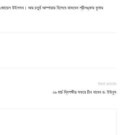
ের জোয়েল উইলসন। আর চতুর্থ আম্পায়ার হিসেবে থাকবেন শ্রীলঙ্কার কুমার
Next article
২৬ মার্চ দ্বিপক্ষীয় সফরে চীন যাবেন ড. ইউনূস