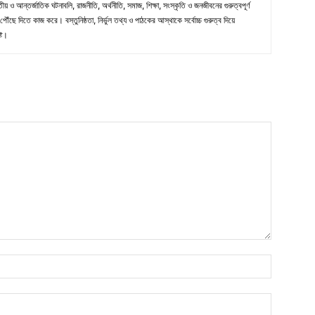
ীয় ও আন্তর্জাতিক ঘটনাবলি, রাজনীতি, অর্থনীতি, সমাজ, শিক্ষা, সংস্কৃতি ও জনজীবনের গুরুত্বপূর্ণ
ৌঁছে দিতে কাজ করে। বস্তুনিষ্ঠতা, নির্ভুল তথ্য ও পাঠকের আস্থাকে সর্বোচ্চ গুরুত্ব দিয়ে
্ট।