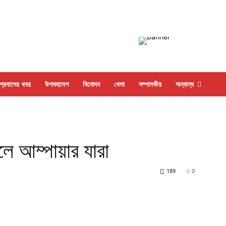
প্রবাসের খবর
উপমহাদেশ
বিনোদন
খেলা
সম্পাদকীয়
অন্যান্য
ালে আম্পায়ার যারা
189
0