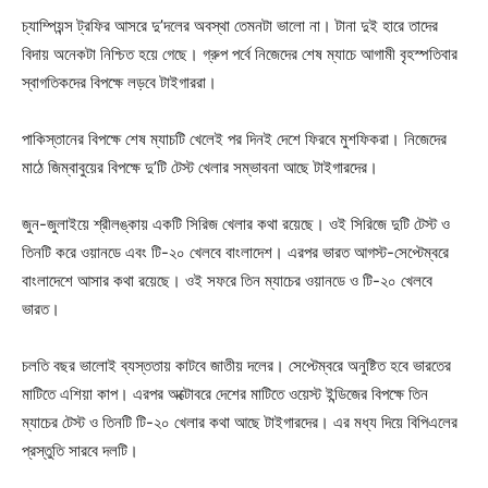
চ্যাম্পিয়ন্স ট্রফির আসরে দু’দলের অবস্থা তেমনটা ভালো না। টানা দুই হারে তাদের
বিদায় অনেকটা নিশ্চিত হয়ে গেছে। গ্রুপ পর্বে নিজেদের শেষ ম্যাচে আগামী বৃহস্পতিবার
স্বাগতিকদের বিপক্ষে লড়বে টাইগাররা।
পাকিস্তানের বিপক্ষে শেষ ম্যাচটি খেলেই পর দিনই দেশে ফিরবে মুশফিকরা। নিজেদের
মাঠে জিম্বাবুয়ের বিপক্ষে দু’টি টেস্ট খেলার সম্ভাবনা আছে টাইগারদের।
জুন-জুলাইয়ে শ্রীলঙ্কায় একটি সিরিজ খেলার কথা রয়েছে। ওই সিরিজে দুটি টেস্ট ও
তিনটি করে ওয়ানডে এবং টি-২০ খেলবে বাংলাদেশ। এরপর ভারত আগস্ট-সেপ্টেম্বরে
বাংলাদেশে আসার কথা রয়েছে। ওই সফরে তিন ম্যাচের ওয়ানডে ও টি-২০ খেলবে
ভারত।
চলতি বছর ভালোই ব্যস্ততায় কাটবে জাতীয় দলের। সেপ্টেম্বরে অনুষ্টিত হবে ভারতের
মাটিতে এশিয়া কাপ। এরপর অক্টোবরে দেশের মাটিতে ওয়েস্ট ইন্ডিজের বিপক্ষে তিন
ম্যাচের টেস্ট ও তিনটি টি-২০ খেলার কথা আছে টাইগারদের। এর মধ্য দিয়ে বিপিএলের
প্রস্তুতি সারবে দলটি।