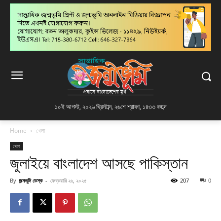
১০ই আগস্ট, ২০২৬ খ্রিস্টাব্দ
,
২৬শে শ্রাবণ, ১৪৩৩ বঙ্গাব্দ
Home
খেলা
খেলা
জুলাইয়ে বাংলাদেশ আসছে পাকিস্তান
By
জন্মভূমি ডেস্ক
-
ফেব্রুয়ারি ২৬, ২০২৫
207
0