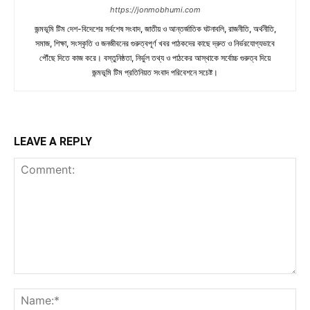
https://jonmobhumi.com
জন্মভূমি টিম দেশ-বিদেশের সর্বশেষ সংবাদ, জাতীয় ও আন্তর্জাতিক ঘটনাবলি, রাজনীতি, অর্থনীতি,
সমাজ, শিক্ষা, সংস্কৃতি ও জনজীবনের গুরুত্বপূর্ণ খবর পাঠকদের কাছে দ্রুত ও নির্ভরযোগ্যভাবে
পৌঁছে দিতে কাজ করে। বস্তুনিষ্ঠতা, নির্ভুল তথ্য ও পাঠকের আস্থাকে সর্বোচ্চ গুরুত্ব দিয়ে
জন্মভূমি টিম প্রতিনিয়ত সংবাদ পরিবেশনে সচেষ্ট।
LEAVE A REPLY