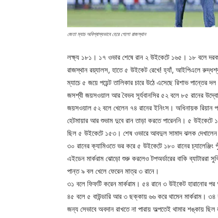
জেতা ম্যাচ অবিশ্বাস্যভাবে হেরে গেলো রাজস্থান
লক্ষ্য ১৮১। ১৭ ওভার শেষে রান ২ উইকেটে ১৬৫। ১৮ বলে দরকা
রাজস্থান রয়্যালস, হাতে ৫ উইকেট রেখে! হ্যাঁ, আইপিএলে রুদ্ধশ্
ম্যাচে ৫ জয়ে পয়েন্ট তালিকার চারে উঠে এসেছে রিশাভ পান্তের দল।
জসশ্বী জয়সওয়াল আর বৈভব সূর্যবানসির ৫২ বলে ৮৫ রানের উদ্বো
জয়সওয়াল ৫২ বলে খেলেন ৭৪ রানের ইনিংস। অধিনায়ক রিয়ান পর
হেটমায়ার আর শুভাম দুবে রান তাড়া করতে পারেননি। ৫ উইকেটে ১
ছিল ৫ উইকেটে ১৫৩। শেষ ওভারে আবদুল সামাদ ঝলক দেখালেন। সন
৩০ রানের ক্যামিওতে ভর করে ৫ উইকেটে ১৮০ রানের চ্যালেঞ্জিং প
এইডেন মার্করাম ঝোড়ো শুরু করলেও টপঅর্ডারের বাকি ব্যাটাররা স
পান্ত ৯ বল খেলে ফেরেন মাত্র ৩ রানে।
৩১ বলে ফিফটি করেন মার্করাম। ৫৪ রানে ৩ উইকেট হারানোর পর 
৪৫ বলে ৫ বাউন্ডারি আর ৩ ছক্কায় ৬৬ করে থামেন মার্করাম। ৩
জন্য সেভাবে অবদান রাখতে না পারায় অল্পতেই থামার শঙ্কায় ছ