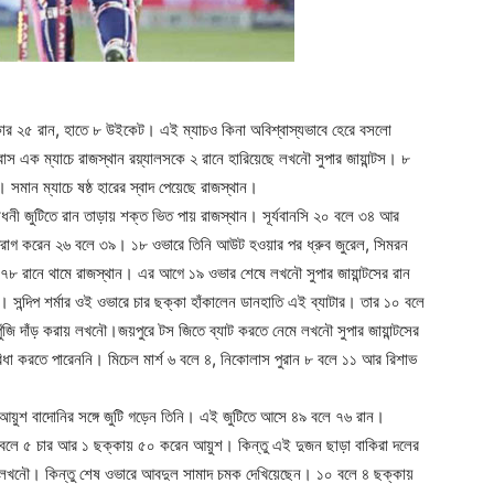
র ২৫ রান, হাতে ৮ উইকেট। এই ম্যাচও কিনা অবিশ্বাস্যভাবে হেরে বসলো
বাস এক ম্যাচে রাজস্থান রয়্যালসকে ২ রানে হারিয়েছে লখনৌ সুপার জায়ান্টস। ৮
 সমান ম্যাচে ষষ্ঠ হারের স্বাদ পেয়েছে রাজস্থান।
ধনী জুটিতে রান তাড়ায় শক্ত ভিত পায় রাজস্থান। সূর্যবানসি ২০ বলে ৩৪ আর
াগ করেন ২৬ বলে ৩৯। ১৮ ওভারে তিনি আউট হওয়ার পর ধ্রুব জুরেল, সিমরন
৭৮ রানে থামে রাজস্থান। এর আগে ১৯ ওভার শেষে লখনৌ সুপার জায়ান্টসের রান
্দিপ শর্মার ওই ওভারে চার ছক্কা হাঁকালেন ডানহাতি এই ব্যাটার। তার ১০ বলে
ুঁজি দাঁড় করায় লখনৌ।জয়পুরে টস জিতে ব্যাট করতে নেমে লখনৌ সুপার জায়ান্টসের
ুবিধা করতে পারেননি। মিচেল মার্শ ৬ বলে ৪, নিকোলাস পুরান ৮ বলে ১১ আর রিশাভ
আয়ুশ বাদোনির সঙ্গে জুটি গড়েন তিনি। এই জুটিতে আসে ৪৯ বলে ৭৬ রান।
৪ বলে ৫ চার আর ১ ছক্কায় ৫০ করেন আয়ুশ। কিন্তু এই দুজন ছাড়া বাকিরা দলের
িল লখনৌ। কিন্তু শেষ ওভারে আবদুল সামাদ চমক দেখিয়েছেন। ১০ বলে ৪ ছক্কায়