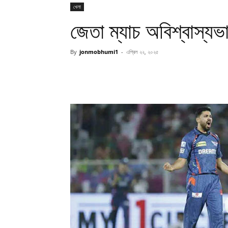
খেলা
জেতা ম্যাচ অবিশ্বাস্যভ
By
jonmobhumi1
-
এপ্রিল ২২, ২০২৫