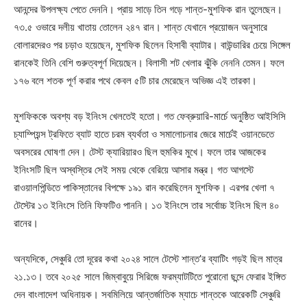
আনন্দের উপলক্ষ্য পেতে দেননি। প্রায় সাড়ে তিন গড়ে শান্ত-মুশফিক রান তুলেছেন।
৭৩.৫ ওভারে দলীয় খাতায় তোলেন ২৪৭ রান। শান্ত যেখানে প্রয়োজন অনুসারে
বোলারদেরও পর চড়াও হয়েছেন, মুশফিক ছিলেন হিসাবী ব্যাটার। বাউন্ডারির চেয়ে সিঙ্গেল
রানকেই তিনি বেশি গুরুত্বপূর্ণ দিয়েছেন। বিলাসী শট খেলার ঝুঁকি নেননি তেমন। ফলে
১৭৬ বলে শতক পূর্ণ করার পথে কেবল ৫টি চার মেরেছেন অভিজ্ঞ এই তারকা।
মুশফিককে অবশ্য বড় ইনিংস খেলতেই হতো। গত ফেব্রুয়ারি-মার্চে অনুষ্ঠিত আইসিসি
চ্যাম্পিয়ন্স ট্রফিতে ব্যাট হাতে চরম ব্যর্থতা ও সমালোচনার জেরে মার্চেই ওয়ানডেতে
অবসরের ঘোষণা দেন। টেস্ট ক্যারিয়ারও ছিল হুমকির মুখে। ফলে তার আজকের
ইনিংসটি ছিল অস্বস্তির সেই সময় থেকে বেরিয়ে আসার মন্ত্র। গত আগস্টে
রাওয়ালপিন্ডিতে পাকিস্তানের বিপক্ষে ১৯১ রান করেছিলেন মুশফিক। এরপর খেলা ৭
টেস্টের ১৩ ইনিংসে তিনি ফিফটিও পাননি। ১৩ ইনিংসে তার সর্বোচ্চ ইনিংস ছিল ৪০
রানের।
অন্যদিকে, সেঞ্চুরি তো দূরের কথা ২০২৪ সালে টেস্টে শান্ত’র ব্যাটিং গড়ই ছিল মাত্র
২১.১৩। তবে ২০২৫ সালে জিম্বাবুয়ে সিরিজে ফরম্যাটটিতে পুরোনো ছন্দে ফেরার ইঙ্গিত
দেন বাংলাদেশ অধিনায়ক। সবমিলিয়ে আন্তর্জাতিক ম্যাচে শান্তকে আরেকটি সেঞ্চুরি