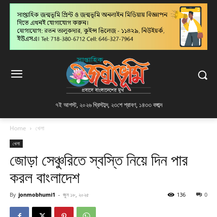
৭ই আগস্ট, ২০২৬ খ্রিস্টাব্দ
,
২৩শে শ্রাবণ, ১৪৩৩ বঙ্গাব্দ
Home
খেলা
খেলা
জোড়া সেঞ্চুরিতে স্বস্তি নিয়ে দিন পার
করল বাংলাদেশ
By
jonmobhumi1
-
জুন ১৮, ২০২৫
136
0