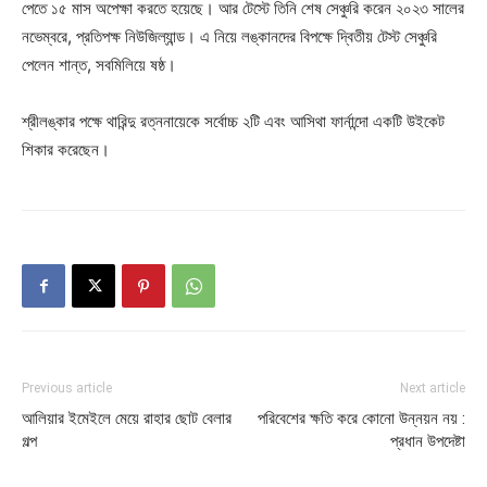
পেতে ১৫ মাস অপেক্ষা করতে হয়েছে। আর টেস্টে তিনি শেষ সেঞ্চুরি করেন ২০২৩ সালের
নভেম্বরে, প্রতিপক্ষ নিউজিল্যান্ড। এ নিয়ে লঙ্কানদের বিপক্ষে দ্বিতীয় টেস্ট সেঞ্চুরি
পেলেন শান্ত, সবমিলিয়ে ষষ্ঠ।
শ্রীলঙ্কার পক্ষে থারিন্দু রত্ননায়েকে সর্বোচ্চ ২টি এবং আসিথা ফার্নান্দো একটি উইকেট
শিকার করেছেন।
Previous article
Next article
আলিয়ার ইমেইলে মেয়ে রাহার ছোট বেলার
পরিবেশের ক্ষতি করে কোনো উন্নয়ন নয় :
গল্প
প্রধান উপদেষ্টা