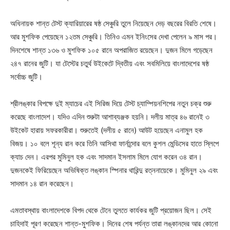
অধিনায়ক শান্ত টেস্ট ক্যারিয়ারের ষষ্ঠ সেঞ্চুরি তুলে নিয়েছেন দেড় বছরের বিরতি শেষে।
আর মুশফিক পেয়েছেন ১২তম সেঞ্চুরি। তিনিও এমন ইনিংসের দেখা পেলেন ৯ মাস পর।
দিনশেষে শান্ত ১৩৬ ও মুশফিক ১০৫ রানে অপরাজিত রয়েছেন। দুজন মিলে গড়েছেন
২৪৭ রানের জুটি। যা টেস্টের চতুর্থ উইকেটে দ্বিতীয় এবং সবমিলিয়ে বাংলাদেশের ষষ্ঠ
সর্বোচ্চ জুটি।
শ্রীলঙ্কার বিপক্ষে দুই ম্যাচের এই সিরিজ দিয়ে টেস্ট চ্যাম্পিয়নশিপের নতুন চক্র শুরু
করেছে বাংলাদেশ। যদিও এদিন শুরুটা আশাব্যঞ্জক হয়নি। দলীয় মাত্র ৪৬ রানেই ৩
উইকেট হারায় সফরকারীরা। শুরুতেই (দলীয় ৫ রানে) আউট হয়েছেন এনামুল হক
বিজয়। ১০ বলে শূন্য রান করে তিনি আসিথা ফার্নান্দোর বলে কুশল মেন্ডিসের হাতে স্লিপে
ক্যাচ দেন। এরপর মুমিনুল হক এবং সাদমান ইসলাম মিলে যোগ করেন ৩৪ রান।
দুজনকেই ফিরিয়েছেন অভিষিক্ত লঙ্কান স্পিনার থারিন্দু রত্ননায়েকে। মুমিনুল ২৯ এবং
সাদমান ১৪ রান করেছেন।
এমতাবস্থায় বাংলাদেশকে বিপদ থেকে টেনে তুলতে কার্যকর জুটি প্রয়োজন ছিল। সেই
চাহিদাই পূরণ করেছেন শান্ত-মুশফিক। দিনের শেষ পর্যন্ত তারা লঙ্কানদের আর কোনো