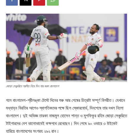
জোড়া সেঞ্চুরিতে স্বস্তি নিয়ে দিন পার করল বাংলাদেশ
গলে বাংলাদেশ-শ্রীলঙ্কা টেস্টে দিনের শুরু আর শেষের চিত্রটা সম্পূর্ণ বিপরীত। যেখানে
মধ্যাহ্ন বিরতির আগেও স্বাগতিকদের পক্ষে ছিল স্কোরবোর্ড, দিনশেষে তার দখল নিলো
বাংলাদেশ। দুই অভিজ্ঞ তারকা নাজমুল হোসেন শান্ত ও মুশফিকুর রহিম জোড়া সেঞ্চুরিতে
টাইগারদের বেশ ভালোভাবেই কক্ষপথে রেখেছেন। দিন শেষে ৯০ ওভারে ৩ উইকেট
হারিয়ে বাংলাদেশের সংগ্রহ ২৯২ রান।