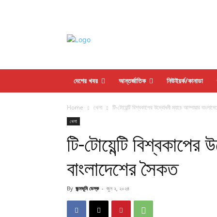
দেশের খবর
আন্তর্জাতিক
নিউইয়র্ক/কানাডা
Home
খেলা
টি-টোয়েন্টি বিশ্বকাপের উদ্বোধনী ম্যাচে আম্পায়ার বাংলা
খেলা
টি-টোয়েন্টি বিশ্বকাপের 
বাংলাদেশের সৈকত
By
জন্মভূমি ডেস্ক
-
জুন ২, ২০২৪