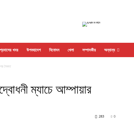
প্রবাসের খবর
উপমহাদেশ
বিনোদন
খেলা
সম্পাদকীয়
অন্যান্য
দেশের সৈকত
উদ্বোধনী ম্যাচে আম্পায়ার
283
0