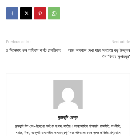
Previous article
Next article
৪ সিনেমায় বক্স অফিসে দাপট রাশমিকার
আজ আকাশে দেখা যাবে সবচেয়ে বড় উজ্জ্বল
চাঁদ ‘বিভার সুপারমুন’
জন্মভূমি ডেস্ক
জন্মভূমি টিম দেশ-বিদেশের সর্বশেষ সংবাদ, জাতীয় ও আন্তর্জাতিক ঘটনাবলি, রাজনীতি, অর্থনীতি,
সমাজ, শিক্ষা, সংস্কৃতি ও জনজীবনের গুরুত্বপূর্ণ খবর পাঠকদের কাছে দ্রুত ও নির্ভরযোগ্যভাবে