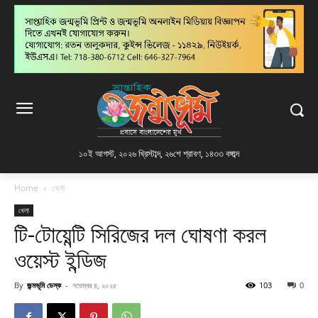
১০ই আগস্ট, ২০২৬ খ্রিস্টাব্দ
,
২৬শে শ্রাবণ, ১৪৩৩ বঙ্গাব্দ
Home
খেলা
খেলা
টি-টোয়েন্টি সিরিজের দল ঘোষণা করল
ওয়েস্ট ইন্ডিজ
By
জন্মভূমি ডেস্ক
-
নভেম্বর ৪, ২০২৫
103
0