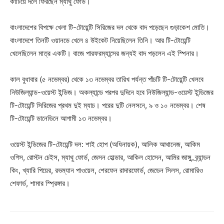
কাটিয়ে দলে ফিরছেন ম্যাথু ফোর্ড।
বাংলাদেশের বিপক্ষে খেলা টি-টোয়েন্টি সিরিজের দল থেকে বাদ পড়েছেন গুড়াকেশ মোতি।
বাংলাদেশে তিনটি ওয়ানডে খেলে ৪ উইকেট নিয়েছিলেন তিনি। আর টি-টোয়েন্টি
খেলেছিলেন মাত্র একটি। বাজে পারফরম্যান্সের জন্যই বাদ পড়লেন এই স্পিনার।
কাল বুধাবার (৫ নভেম্বর) থেকে ১৩ নভেম্বর তারিখ পর্যন্ত পাঁচটি টি-টোয়েন্টি খেলবে
নিউজিল্যান্ড-ওয়েস্ট ইন্ডিজ। অকল্যান্ডে পরপর দুদিনে হবে নিউজিল্যান্ড-ওয়েস্ট ইন্ডিজের
টি-টোয়েন্টি সিরিজের প্রথম দুই ম্যাচ। পরের দুটি নেলসনে, ৯ ও ১০ নভেম্বর। শেষ
টি-টোয়েন্টি ডানেডিনে আগামী ১৩ নভেম্বর।
ওয়েস্ট ইন্ডিজের টি-টোয়েন্টি দল: শাই হোপ (অধিনায়ক), আলিক আথানেজ, আকিম
ওগিস, রোস্টন চেইস, ম্যাথু ফোর্ড, জেসন হোল্ডার, আকিল হোসেন, আমির জাঙ্গু, ব্র্যান্ডন
কিং, খ্যারি পিয়ের, রভম্যান পাওয়েল, শেরফেন রাদারফোর্ড, জেডেন সিলস, রোমারিও
শেফার্ড, শামার স্প্রিঙ্গার।