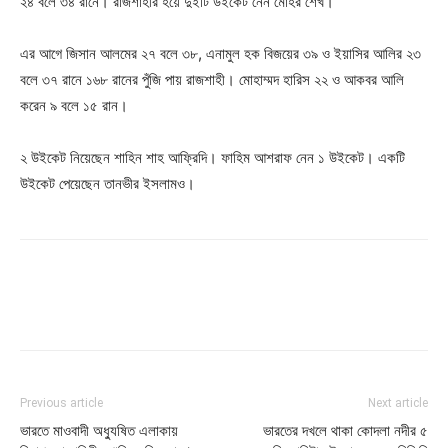
২৪ বলে ৩৪ রানে। রাজশাহীর হয়ে দুইটি উইকেট নেন মোহর শেখ।
এর আগে জিসান আলমের ২৭ বলে ৩৮, এনামুল হক বিজয়ের ৩৯ ও ইয়াসির আলির ২৩
বলে ৩৭ রানে ১৬৮ রানের পুঁজি পায় রাজশাহী। মোহাম্মদ হারিস ২২ ও আকবর আলি
করেন ৯ বলে ১৫ রান।
২ উইকেট নিয়েছেন শাহিন শাহ আফ্রিদি। ফাহিম আশরাফ নেন ১ উইকেট। একটি
উইকেট পেয়েছেন তানভীর ইসলামও।
Previous article
Next article
ভারতে মাওবাদী অধ্যুষিত এলাকায়
ভারতের দখলে থাকা কোদলা নদীর ৫