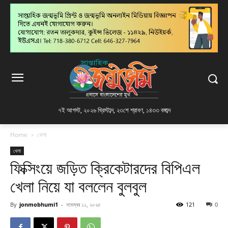
৭ই আগস্ট, ২০২৬ খ্রিস্টাব্দ
,
২৩শে শ্রাবণ, ১৪৩৩ বঙ্গাব্দ
Home
খেলা
খেলা
ফিক্সিংয়ে জড়িত ক্রিকেটারদের বিপিএল
খেলা নিয়ে যা বললেন বুলবুল
By
jonmobhumi1
-
নভেম্বর ১১, ২০২৫
121
0