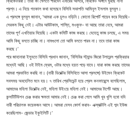
ক্রিকেটাররা। তারা কী খেলতে পারবেন এবারের আসরে, ক্রিকেট অঙ্গনে ঘুরছে নানা
প্রশ্ন। এ নিয়ে গতকাল কথা বলেছেন বিসিবি সভাপতি আমিনুল ইসলাম বুলবুল।
এ প্রসঙ্গে বুলবুল জানান, ‘আমরা এক চুলও নড়িনি। কোনো রিপোর্ট গায়েব করে দিয়েছি-
সেরকম কিছু নেই। এটার আউটকাম, শাস্তি, মওকুফ- যা আছে তারা নেবে, আমরা
তাদের পূর্ণ এখতিয়ার দিয়েছি। একটা কমিটি কাজ করছে। যেহেতু কাজ চলছে, এ সময়
আমি কিছু বলতে চাচ্ছি না। নামগুলো তো আমি বলতে পারব না। তবে তারা কাজ
করছে।’
পরে জাহানারা ইস্যুতে বিসিবি প্রধান জানান, ‘বিসিবির স্ট্যান্ড জিরো টলারেন্স প্রক্রিয়ার
মধ্যেই আছি। ওই টাইম ফ্রেম, ওটার মধ্যে হয়ত পড়ে যাবে। যারা কাজ করছে তাদের
আমরা প্রভাবিত করছি না। (নারী ডিরেক্টর বিসিবিতে আসা প্রসঙ্গে) উইমেন ক্রিকেট
সবসময় অবহেলিত মনে হয়। ৭ তারিখ প্রেসিডেন্ট হয়ে প্রেস কনফারেন্সে বলেছিলাম,
আমাদের মহিলা ডিরেক্টর নেই, মহিলা উইংয়ে মহিলা নেই। আমাদের টার্গেট আছে।
কন্সটিটিউশন চেঞ্জ করার ক্ষমতা আমার নেই। চেঞ্জ করা গেলে আমি খুব খুশি হবো যদি
নারী পরিচালক কয়েকজন আসে। আমরা যেসব কোর্স করাব- এক্স্যাক্টলি এই শব্দ ইউজ
করেছিলাম- জেন্ডার ইকুইলিটি।’