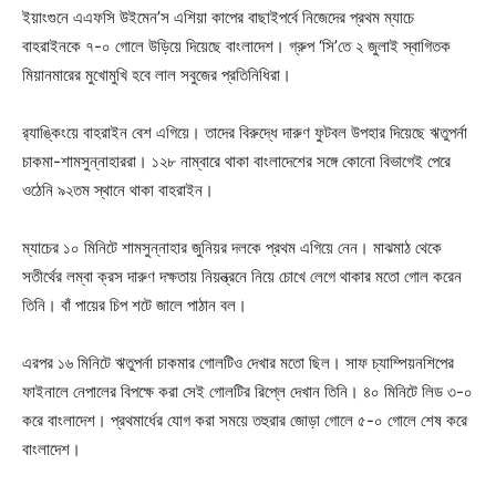
ইয়াংগুনে এএফসি উইমেন’স এশিয়া কাপের বাছাইপর্বে নিজেদের প্রথম ম্যাচে
বাহরাইনকে ৭-০ গোলে উড়িয়ে দিয়েছে বাংলাদেশ। গ্রুপ ‘সি’তে ২ জুলাই স্বাগিতক
মিয়ানমারের মুখোমুখি হবে লাল সবুজের প্রতিনিধিরা।
র‌্যাঙ্কিংয়ে বাহরাইন বেশ এগিয়ে। তাদের বিরুদ্ধে দারুণ ফুটবল উপহার দিয়েছে ঋতুপর্না
চাকমা-শামসুন্নাহাররা। ১২৮ নাম্বারে থাকা বাংলাদেশের সঙ্গে কোনো বিভাগেই পেরে
ওঠেনি ৯২তম স্থানে থাকা বাহরাইন।
ম্যাচের ১০ মিনিটে শামসুন্নাহার জুনিয়র দলকে প্রথম এগিয়ে নেন। মাঝমাঠ থেকে
সতীর্থের লম্বা ক্রস দারুণ দক্ষতায় নিয়ন্ত্রনে নিয়ে চোখে লেগে থাকার মতো গোল করেন
তিনি। বাঁ পায়ের চিপ শটে জালে পাঠান বল।
এরপর ১৬ মিনিটে ঋতুপর্না চাকমার গোলটিও দেখার মতো ছিল। সাফ চ্যাম্পিয়নশিপের
ফাইনালে নেপালের বিপক্ষে করা সেই গোলটির রিপ্লে দেখান তিনি। ৪০ মিনিটে লিড ৩-০
করে বাংলাদেশ। প্রথমার্ধের যোগ করা সময়ে তহুরার জোড়া গোলে ৫-০ গোলে শেষ করে
বাংলাদেশ।