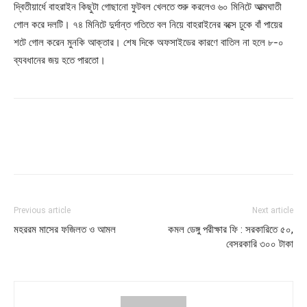
দ্বিতীয়ার্ধে বাহরাইন কিছুটা গোছানো ফুটবল খেলতে শুরু করলেও ৬০ মিনিটে আত্মঘাতী
গোল করে দলটি। ৭৪ মিনিটে দুর্দান্ত গতিতে বল নিয়ে বাহরাইনের বক্সে ঢুকে বাঁ পায়ের
শটে গোল করেন মুনকি আক্তার। শেষ দিকে অফসাইডের কারণে বাতিল না হলে ৮-০
ব্যবধানের জয় হতে পারতো।
Previous article
Next article
মহররম মাসের ফজিলত ও আমল
কমল ডেঙ্গু পরীক্ষার ফি : সরকারিতে ৫০,
বেসরকারি ৩০০ টাকা