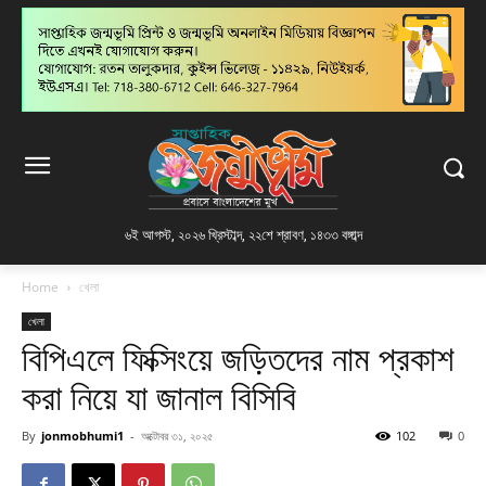
৬ই আগস্ট, ২০২৬ খ্রিস্টাব্দ
,
২২শে শ্রাবণ, ১৪৩৩ বঙ্গাব্দ
Home
খেলা
খেলা
বিপিএলে ফিক্সিংয়ে জড়িতদের নাম প্রকাশ
করা নিয়ে যা জানাল বিসিবি
By
jonmobhumi1
-
অক্টোবর ৩১, ২০২৫
102
0