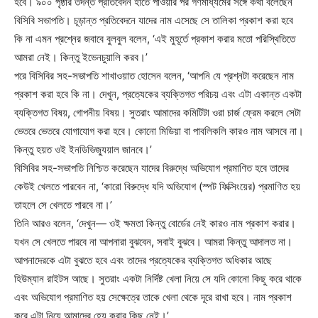
হবে। ৯০০ পৃষ্ঠার তদন্ত প্রতিবেদন হাতে পাওয়ার পর গণমাধ্যমের সঙ্গে কথা বলেছেন
বিসিবি সভাপতি। চূড়ান্ত প্রতিবেদনে যাদের নাম এসেছে সে তালিকা প্রকাশ করা হবে
কি না এমন প্রশ্নের জবাবে বুলবুল বলেন, ‘এই মুহূর্তে প্রকাশ করার মতো পরিস্থিতিতে
আমরা নেই। কিন্তু ইভেনচুয়ালি করব।’
পরে বিসিবির সহ-সভাপতি শাখাওয়াত হোসেন বলেন, ‘আপনি যে প্রশ্নটা করেছেন নাম
প্রকাশ করা হবে কি না। দেখুন, প্রত্যেকের ব্যক্তিগত পরিচয় এবং এটা একান্ত একটা
ব্যক্তিগত বিষয়, গোপনীয় বিষয়। সুতরাং আমাদের কমিটিটা ওরা চার্জ ফ্রেম করলে সেটা
ভেতরে ভেতরে যোগাযোগ করা হবে। কোনো মিডিয়া বা পাবলিকলি কারও নাম আসবে না।
কিন্তু হয়ত ওই ইনডিভিজ্যুয়াল জানবে।’
বিসিবির সহ-সভাপতি নিশ্চিত করেছেন যাদের বিরুদ্ধে অভিযোগ প্রমাণিত হবে তাদের
কেউই খেলতে পারবেন না, ‘কারো বিরুদ্ধে যদি অভিযোগ (স্পট ফিক্সিংয়ের) প্রমাণিত হয়
তাহলে সে খেলতে পারবে না।’
তিনি আরও বলেন, ‘দেখুন— ওই ক্ষমতা কিন্তু বোর্ডের নেই কারও নাম প্রকাশ করার।
যখন সে খেলতে পারবে না আপনারা বুঝবেন, সবাই বুঝবে। আমরা কিন্তু আদালত না।
আপনাদেরকে এটা বুঝতে হবে এবং তাদের প্রত্যেকের ব্যক্তিগত অধিকার আছে
হিউম্যান রাইটস আছে। সুতরাং একটা নির্দিষ্ট খেলা নিয়ে সে যদি কোনো কিছু করে থাকে
এবং অভিযোগ প্রমাণিত হয় সেক্ষেত্রে তাকে খেলা থেকে দূরে রাখা হবে। নাম প্রকাশ
করে এটা নিয়ে আমাদের হেয় করার কিছু নেই।’