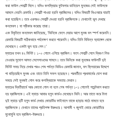
করা ফাউল পেনাল্টি দিলে। যদিও কলম্বিয়ার ফুটবলার ডানিয়েল মুনজের সেই ফাউলকে
আমলে নেয়নি রেফারি। পেনাল্টি পাওয়া হয়নি ব্রাজিলের। যদিও বিষয়টি ভিএআরে যাচাই
করা হয়েছিল। তবে এরপরও পেনাল্টি দেওয়া হয়নি ব্রাজিলকে। যেখানেই ভুল দেখছে
কনমেবল। যা স্বীকার করেছে তারা।
এক বিবৃতিতে কনমেবল জানিয়েছে, ‘ভিনিকে ফেলে দেয়ার আগে মুনজ বল স্পর্শ করেননি।
রেফারি বিষয়টি সঠিকভাবে পর্যবেক্ষণ করতে পারেননি। যদিও তিনি বিভিন্ন অ্যাঙ্গেল থেকে
দেখেছেন। একটা ভুল হয়ে গেল।’
ম্যাচের তখন ৪২ মিনিট। ১-০ গোলে এগিয়ে ব্রাজিল। ফলে পেনাল্টি পেলে দ্বিগুণ লিড
নেওয়ার সুযোগ আসত সেলেসাওদের সামনে। তবে ভিনিকে করা মুনজের ফাউলটি দুই
মিনিট সময় নিয়ে দেখার পরও শেষ পর্যন্ত ভিডিও রেফারি জানান, বল ক্লিয়ারের উদ্দেশে
পা বাড়িয়েছিল মুনজ এবং তাতে তিনি সফল হয়েছেন। পরবর্তীতে প্রথমার্ধের যোগ করা
সময়ে সেই মুনজই গোল করে কলম্বিয়াকে সমতায় ফেরান।
ম্যাচের দ্বিতীয়ার্ধে আর কোনো গোল না হলে শেষ পর্যন্ত ১-১ গোলেই পয়েন্টভাগ করতে
হয় ব্রাজিলকে। এই ম্যাচে আবার হলুদ কার্ডও দেখেছেন ভিনি। আর তাতে করে টানা
দুই ম্যাচে দুটি হলুদ কার্ড দেখায় কোয়ার্টার ফাইনালে তাকে ছাড়ায় মাঠে নামতে হবে
ব্রাজিলকে। যেখানে তাদের প্রতিপক্ষ উরুগুয়ে। আগামী ৭ জুলাই ভোরে কোয়ার্টারে
মুখোমুখি হবে ব্রাজিল-উরুগুয়ে।