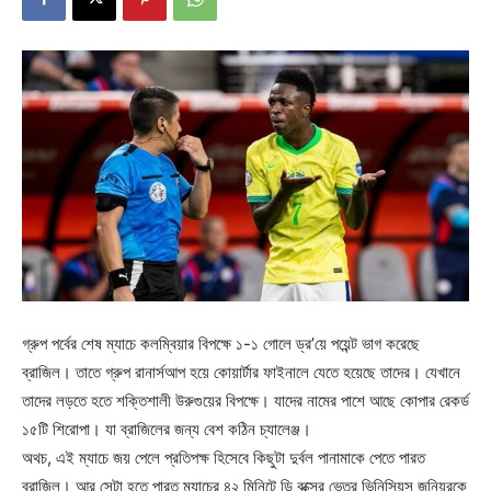
গ্রুপ পর্বের শেষ ম্যাচে কলম্বিয়ার বিপক্ষে ১-১ গোলে ড্র’য়ে পয়েন্ট ভাগ করেছে
ব্রাজিল। তাতে গ্রুপ রানার্সআপ হয়ে কোয়ার্টার ফাইনালে যেতে হয়েছে তাদের। যেখানে
তাদের লড়তে হতে শক্তিশালী উরুগুয়ের বিপক্ষে। যাদের নামের পাশে আছে কোপার রেকর্ড
১৫টি শিরোপা। যা ব্রাজিলের জন্য বেশ কঠিন চ্যালেঞ্জ।
অথচ, এই ম্যাচে জয় পেলে প্রতিপক্ষ হিসেবে কিছুটা দুর্বল পানামাকে পেতে পারত
ব্রাজিল। আর সেটা হতে পারত ম্যাচের ৪২ মিনিটে ডি বক্সের ভেতর ভিনিসিয়ুস জুনিয়রকে