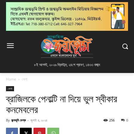
৮ই আগস্ট, ২০২৬ খ্রিস্টাব্দ
,
২৪শে শ্রাবণ, ১৪৩৩ বঙ্গাব্দ
Home
খেলা
খেলা
ব্রাজিলকে পেনাল্টি না দিয়ে ভুল স্বীকার
কনমেবলের
By
জন্মভূমি ডেস্ক
-
জুলাই ৪, ২০২৪
256
0