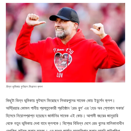
ভিন্ন ভূমিকায় ফুটবলে ফিরলেন ক্লপ
কিছুটা ভিন্ন ভূমিকায় ফুটবলে ফিরেছেন লিভারপুলের সাবেক কোচ ইয়ুর্গেন ক্লপ।
অস্ট্রিয়ার কোমল পানীয় প্রস্তুতকারী প্রতিষ্ঠান ‘রেড বুুল’ এর ‘হেড অব গ্লোবাল সকার’
হিসেবে নিয়োগপ্রাপ্ত হয়েছেন জার্মানির সাবেক এই কোচ। আগামী বছরের জানুয়ারি
থেকে নতুন ভূমিকায় দেখা যাবে ক্লপকে। বিশ্বের বিভিন্ন দেশে রেড বুলের মালিকানাধীন
বেশকিছু ফুটবল ক্লাব রয়েছে। এর মধ্যে জার্মান বুন্দেসলিগার ক্লাব আরবি লাইপজিগ,