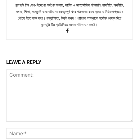
জন্মভূমি টিম দেশ-বিদেশের সর্বশেষ সংবাদ, জাতীয় ও আন্তর্জাতিক ঘটনাবলি, রাজনীতি, অর্থনীতি,
সমাজ, শিক্ষা, সংস্কৃতি ও জনজীবনের গুরুত্বপূর্ণ খবর পাঠকদের কাছে দ্রুত ও নির্ভরযোগ্যভাবে
পৌঁছে দিতে কাজ করে। বস্তুনিষ্ঠতা, নির্ভুল তথ্য ও পাঠকের আস্থাকে সর্বোচ্চ গুরুত্ব দিয়ে
জন্মভূমি টিম প্রতিনিয়ত সংবাদ পরিবেশনে সচেষ্ট।
LEAVE A REPLY