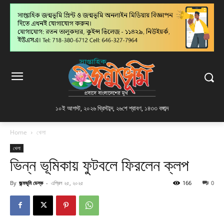
১০ই আগস্ট, ২০২৬ খ্রিস্টাব্দ
,
২৬শে শ্রাবণ, ১৪৩৩ বঙ্গাব্দ
Home
খেলা
খেলা
ভিন্ন ভূমিকায় ফুটবলে ফিরলেন ক্লপ
By
জন্মভূমি ডেস্ক
-
এপ্রিল ২৫, ২০২৫
166
0