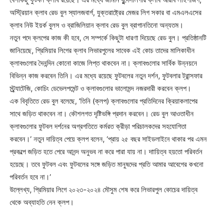
অস্ট্রিয়ান ক্লাব রেড বুল স্যালজবার্গ, যুক্তরাষ্ট্রের মেজর লিগ সকার বা এমএলএসের
ক্লাব নিউ ইয়র্ক বুলস ও ব্রাজিলিয়ান ক্লাব রেড বুল ব্রাগানতিনো অন্যতম।
নতুন পদে ক্লপের কাজ কী হবে, সে সম্পর্কে কিছুটা ধারণা দিয়েছে রেড বুল। প্রতিষ্ঠানটি
জানিয়েছে, প্রিমিয়ার লিগের ক্লাব লিভারপুলের সাবেক এই কোচ তাদের মালিকাধীন
ক্লাবগুলোর দৈনন্দিন কোনো কাজে লিপ্ত থাকবেন না। ক্লাবগুলোর সার্বিক উন্নয়নে
বিভিন্ন কাজ করবেন তিনি। এর মধ্যে রয়েছে ফুটবলের নতুন দর্শন, ফুটবলার ট্রান্সফার
স্ট্র্র্যাটেজি, কোচিং ডেভেলপমেন্ট ও ক্লাবগুলোর ভালোমন্দ নজরদারী করবেন ক্লপ।
এক বিবৃতিতে রেড বুল বলেছে, ‘তিনি (ক্লপ) ক্লাবগুলোর প্রতিদিনের ক্রিয়াকলাপের
সাথে জড়িত থাকবেন না। কৌশলগত দৃষ্টিভঙ্গি প্রদান করবেন। রেড বুল আওতাধীন
ক্লাবগুলোর ফুটবল দর্শনের অগ্রগতিতে কর্মরত ক্রীড়া পরিচালকদের সহযোগিতা
করবেন।’ নতুন দায়িত্ব পেয়ে ক্লপ বলেন, ‘প্রায় ২৫ বছর সাইডলাইনে থাকার পর এমন
প্রকল্পে জড়িত হতে পেরে আনন্দ অনুভব না করে পারা যায় না। দাায়িত্ব হয়তো পরিবর্তন
হয়েছে। তবে ফুটবল এবং ফুটবলের সঙ্গে জড়িত মানুষদের প্রতি আমার আবেগের কখনো
পরিবর্তন হবে না।’
উল্লেখ্য, প্রিমিয়ার লিগে ২০২৩-২০২৪ মৌসুম শেষ করে লিভারপুল কোচের দায়িত্ব
থেকে অব্যাহতি নেন ক্লপ।