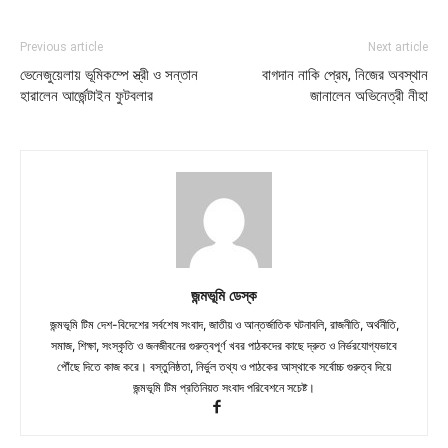
Previous article
Next article
ভেনেজুয়েলায় ভূমিকম্পে স্ত্রী ও সন্তান
বাগদান নাকি প্রেম, নিজের অবস্থান
হারালেন আর্জেন্টাইন ফুটবলার
জানালেন অভিনেত্রী নীহা
জন্মভূমি ডেস্ক
জন্মভূমি টিম দেশ-বিদেশের সর্বশেষ সংবাদ, জাতীয় ও আন্তর্জাতিক ঘটনাবলি, রাজনীতি, অর্থনীতি,
সমাজ, শিক্ষা, সংস্কৃতি ও জনজীবনের গুরুত্বপূর্ণ খবর পাঠকদের কাছে দ্রুত ও নির্ভরযোগ্যভাবে
পৌঁছে দিতে কাজ করে। বস্তুনিষ্ঠতা, নির্ভুল তথ্য ও পাঠকের আস্থাকে সর্বোচ্চ গুরুত্ব দিয়ে
জন্মভূমি টিম প্রতিনিয়ত সংবাদ পরিবেশনে সচেষ্ট।