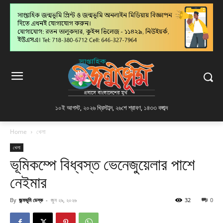
১০ই আগস্ট, ২০২৬ খ্রিস্টাব্দ
,
২৬শে শ্রাবণ, ১৪৩৩ বঙ্গাব্দ
Home
খেলা
খেলা
ভূমিকম্পে বিধ্বস্ত ভেনেজুয়েলার পাশে
নেইমার
By
জন্মভূমি ডেস্ক
-
জুন ২৯, ২০২৬
32
0