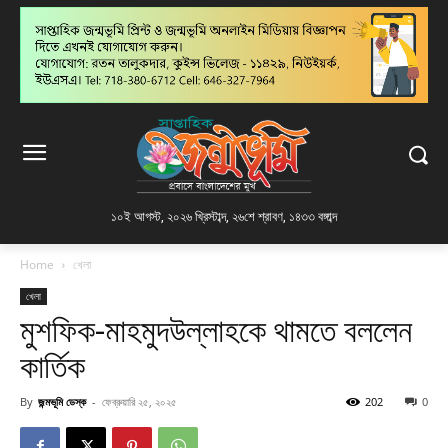
১০ই আগস্ট, ২০২৬ খ্রিস্টাব্দ
,
২৬শে শ্রাবণ, ১৪৩৩ বঙ্গাব্দ
Home
খেলা
খেলা
মুশফিক-মাহমুদউল্লাহকে থামতে বললেন
কার্তিক
By
জন্মভূমি ডেস্ক
-
ফেব্রুয়ারি ২৫, ২০২৫
202
0