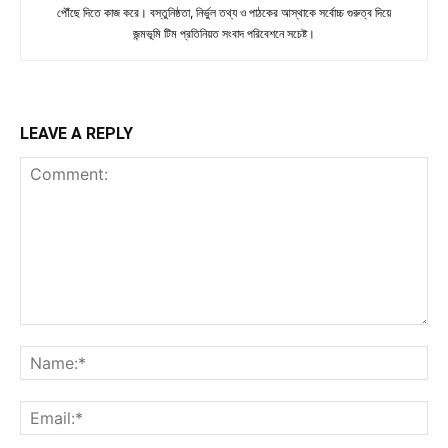
পৌঁছে দিতে কাজ করে। বস্তুনিষ্ঠতা, নির্ভুল তথ্য ও পাঠকের আস্থাকে সর্বোচ্চ গুরুত্ব দিয়ে
জন্মভূমি টিম প্রতিনিয়ত সংবাদ পরিবেশনে সচেষ্ট।
LEAVE A REPLY