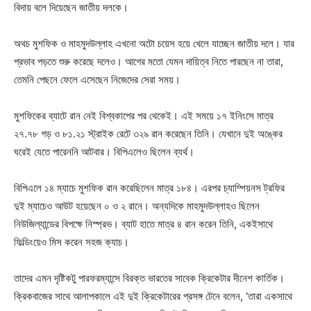
বিদায় বলে দিয়েছেন জাতীয় দলকে।
অথচ মুশফিক ও মাহমুদউল্লাহ এখনো অটো চয়েস হয়ে খেলে যাচ্ছেন জাতীয় দলে। যার
প্রভাব পড়তে শুরু করেছে দলেও। আগের মতো যেমন দায়িত্ব নিতে পারছেন না তারা,
তেমনি পেছনে ফেলে এসেছেন নিজেদের সেরা সময়।
মুশফিকের ব্যাটে রান নেই বিশ্বকাপের পর থেকেই। এই সময়ে ১৭ ইনিংসে মাত্র
২৭.৭৮ গড় ও ৮১.২১ স্ট্রাইক রেটে ৩২৯ রান করেছেন তিনি। যেখানে দুই অঙ্কের
ঘরেই যেতে পারেননি আটবার। বিপিএলেও ছিলেন ব্যর্থ।
বিপিএলে ১৪ ম্যাচে মুশফিক রান করেছিলেন মাত্র ১৮৪। এরপর চ্যাম্পিয়নস ট্রফির
দুই ম্যাচেও আউট হয়েছেন ০ ও ২ রানে। অন্যদিকে মাহমুদউল্লাহও ছিলেন
নিউজিল্যান্ডের বিপক্ষে নিস্প্রভ। ব্যাট হাতে মাত্র ৪ রান করেন তিনি, একইসাথে
ফিল্ডিংয়েও মিস করেন সহজ ক্যাচ।
তাদের এমন দৃষ্টিকটু পারফরম্যান্সে বিরক্ত ভারতের সাবেক ক্রিকেটার দীনেশ কার্তিক।
ক্রিকবাজের সাথে আলাপকালে এই দুই ক্রিকেটারের প্রসঙ্গ টেনে বলেন, ‘তারা একসাথে