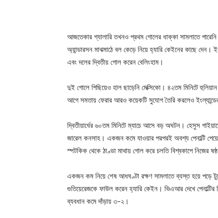
আজতেকার গ্যালারি তখনও প্রথম গোলের ধাক্কা সামলাতে পারেনি
অ্যান্ডারসন মাঝমাঠে বল কেড়ে নিয়ে হ্যারি কেইনের কাছে দেন। 
এবং দলের দ্বিতীয় গোল করেন বেলিংহাম।
দুই গোলে পিছিয়েও হাল ছাড়েনি মেক্সিকো। ৪২তম মিনিটে হুলিয়ান
আগে সমতায় ফেরার আরও কয়েকটি সুযোগ তৈরি করলেও ইংল্যান্ডের 
দ্বিতীয়ার্ধের ৬০তম মিনিটে ম্যাচে আসে বড় অঘটন। হেসুস গাইয়ার্দ
জারেল কনসাহ। একজন কমে যাওয়ার পরপরই অবশ্য পেনাল্টি পেয়ে যা
স্পটকিক থেকে ঠাণ্ডা মাথায় গোল করে চলতি বিশ্বকাপে নিজের ষষ্
একজন কম নিয়ে শেষ আধঘণ্টা রক্ষণ সামলাতে ব্যস্ত হয়ে পড়ে ট
গুতিয়েরেজকে ফাউল করেন হ্যারি কেইন। ভিএআর দেখে পেনাল্টির
ব্যবধান কমে দাঁড়ায় ৩-২।