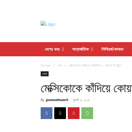
দেশের খবর
আন্তর্জাতিক
নিউইয়র্ক/কানাডা
Home
খেলা
মেক্সিকোকে কাঁদিয়ে কোয়ার্টারে ১০ জনের ইংল্যান্ড
খেলা
মেক্সিকোকে কাঁদিয়ে কোয়
By
jonmobhumi1
-
জুলাই ৬, ২০২৬