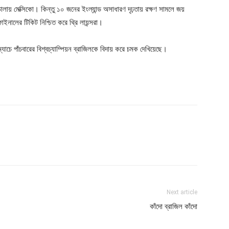
য় মেক্সিকো। কিন্তু ১০ জনের ইংল্যান্ড অসাধারণ দৃঢ়তায় রক্ষণ সামলে জয়
ইনালের টিকিট নিশ্চিত করে থ্রি লায়ন্সরা।
াচে পাঁচবারের বিশ্বচ্যাম্পিয়ন ব্রাজিলকে বিদায় করে চমক দেখিয়েছে।
Next article
কাঁদো ব্রাজিল কাঁদো