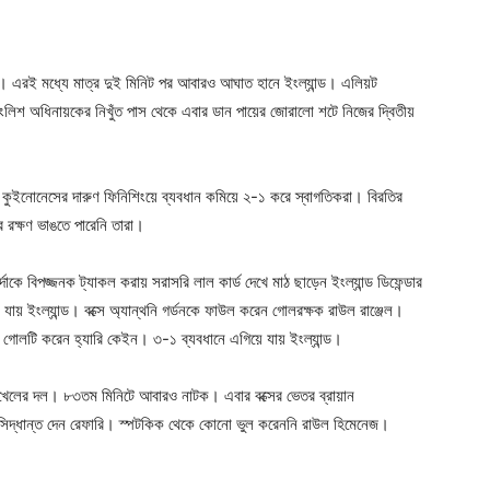
। এরই মধ্যে মাত্র দুই মিনিট পর আবারও আঘাত হানে ইংল্যান্ড। এলিয়ট
ইংলিশ অধিনায়কের নিখুঁত পাস থেকে এবার ডান পায়ের জোরালো শটে নিজের দ্বিতীয়
 কুইনোনেসের দারুণ ফিনিশিংয়ে ব্যবধান কমিয়ে ২-১ করে স্বাগতিকরা। বিরতির
রক্ষণ ভাঙতে পারেনি তারা।
োকে বিপজ্জনক ট্যাকল করায় সরাসরি লাল কার্ড দেখে মাঠ ছাড়েন ইংল্যান্ড ডিফেন্ডার
য় ইংল্যান্ড। বক্সে অ্যান্থনি গর্ডনকে ফাউল করেন গোলরক্ষক রাউল রাঞ্জেল।
ঠ গোলটি করেন হ্যারি কেইন। ৩-১ ব্যবধানে এগিয়ে যায় ইংল্যান্ড।
ুখেলের দল। ৮৩তম মিনিটে আবারও নাটক। এবার বক্সের ভেতর ব্রায়ান
 সিদ্ধান্ত দেন রেফারি। স্পটকিক থেকে কোনো ভুল করেননি রাউল হিমেনেজ।