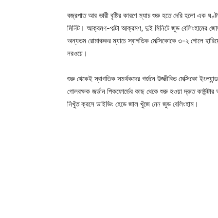
বজ্রপাত আর ভারী বৃষ্টির কারণে ম্যাচ শুরু হতে দেরি হলো এক ঘণ
মিনিট। আক্রমণ-পাল্টা আক্রমণ, দুই মিনিটে জুড বেলিংহামের জোড়া
অন্যতম রোমাঞ্চকর ম্যাচে স্বাগতিক মেক্সিকোকে ৩-২ গোলে হারিয়ে
নরওয়ে।
শুরু থেকেই স্বাগতিক সমর্থকদের গর্জনে উজ্জীবিত মেক্সিকো ইংল্য
গোলরক্ষক জর্ডান পিকফোর্ডের কাছ থেকে শুরু হওয়া দ্রুত কাউন্ট
নিখুঁত ক্রসে ডাইভিং হেডে জাল খুঁজে নেন জুড বেলিংহাম।