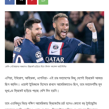
মেসি-নেইমারদের অঞ্চলেও ক্রিকেট ছড়িয়ে দিতে বিশাল পদক্ষেপ আইসিসির
এশিয়া, ইউরোপ, আফ্রিকা, ওশেনিয়া- এই চার মহাদেশের কিছু দেশেই ক্রিকেট আবদ্ধ
ছিল বহুদিন। ওয়েস্ট ইন্ডিজকে হিসেবে রাখলে আমেরিকাতেও ছিল, তবে মহাদেশটির মূল
ভূখণ্ডে ক্রিকেট ছড়িয়ে পড়ছে বেশি দিন হয়নি।
তবে এতকিছুর ভিড়ে দক্ষিণ আমেরিকায় ক্রিকেটের চর্চা হলেও কোনো বড় টুর্নামেন্টের