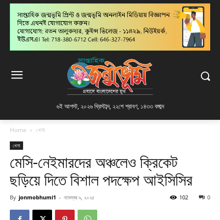
৬ই আগস্ট, ২০২৬ খ্রিস্টাব্দ
,
২২শে শ্রাবণ, ১৪৩৩ বঙ্গাব্দ
Home
খেলা
খেলা
মেসি-নেইমারদের অঞ্চলেও ক্রিকেট
ছড়িয়ে দিতে বিশাল পদক্ষেপ আইসিসির
By
jonmobhumi1
-
নভেম্বর ৯, ২০২৫
102
0