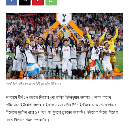
ম্যানইউকে হারিয়ে ১৭ বছরের ট্রফিখরা কাটাল টটেনহ্যাম
অবশেষে দীর্ঘ ১৭ বছরের শিরোপা খরা কাটাল টটেনহ্যাম হটস্পার। স্যান মামেস
স্টেডিয়ামে ইউরোপা লিগের ফাইনালে ম্যানচেস্টার ইউনাইটেডকে ১-০ গোলে হারিয়ে
নিজেদের ট্রফির খাতা ১৭ বছর পর খুললো লন্ডনের ক্লাবটি। ইউরোপা লিগের শিরোপা
জিতে ইতিহাস গড়ল ‘স্পারস’রা।