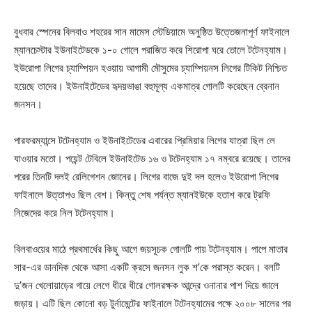
বুধবার স্পেনের বিলবাও শহরের সান মামেস স্টেডিয়ামে অনুষ্ঠিত উত্তেজনাপূর্ণ ফাইনালে
ম্যানচেস্টার ইউনাইটেডকে ১-০ গোলে পরাজিত করে শিরোপা ঘরে তোলে টটেনহ্যাম।
ইউরোপা লিগের চ্যাম্পিয়ন হওয়ায় আগামী মৌসুমের চ্যাম্পিয়নস লিগের টিকিট নিশ্চিত
হয়েছে তাদের। ইউনাইটেডের হৃদয়ভাঙা বহুমূল্য একমাত্র গোলটি করেছেন ব্রেনান
জনসন।
পারফরম্যান্সে টটেনহ্যাম ও ইউনাইটেডের এবারের প্রিমিয়ার লিগের যাত্রা ছিল লে
যাওয়ার মতো। পয়েন্ট টেবিলে ইউনাইটেড ১৬ ও টটেনহ্যাম ১৭ নম্বরে রয়েছে। তাদের
পরের তিনটি দলই রেলিগেশন জোনের। লিগের বাজে দুই দল হলেও ইউরোপা লিগের
ফাইনালে উত্তাপও ছিল বেশ। কিন্তু শেষ পর্যন্ত ম্যানইউকে হতাশ করে ট্রফি
নিজেদের করে নিল টটেনহ্যাম।
বিলবাওয়ের মাঠে প্রথমার্ধের কিছু আগে জয়সূচক গোলটি পায় টটেনহ্যাম। পাপে মাতার
সার-এর ডানদিক থেকে আসা একটি ক্রসে জনসন লুক শ’কে পরাস্ত করেন। বলটি
দু’জন খেলোয়াড়ের গায়ে লেগে ধীরে ধীরে গোলরক্ষক আন্দ্রে ওনানার পাশ দিয়ে জালে
জড়ায়। এটি ছিল কোনো বড় টুর্নামেন্টের ফাইনালে টটেনহ্যামের পক্ষে ২০০৮ সালের পর