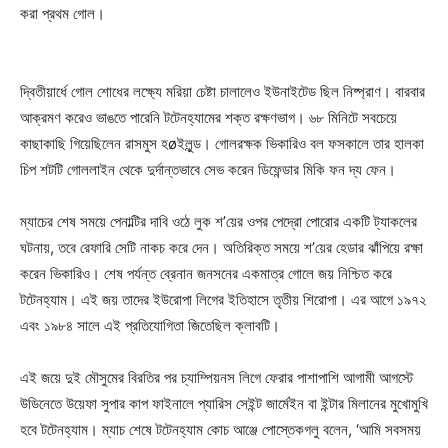
করা প্রথম গোল।
দ্বিতীয়ার্ধে গোল শোধের লক্ষ্যে মরিয়া চেষ্টা চালালেও ইউনাইটেড ছিল নিষ্প্রাণ। বারবার
আক্রমণ করেও ভাঙতে পারেনি টটেনহ্যামের শক্ত রক্ষণভাগ। ৬৮ মিনিটে সবচেয়ে
কাছাকাছি গিয়েছিলেন রাসমুস হøইলুন্ড। গোলরক্ষক ভিকারিও বল ফসকালে তার হালকা
চিপ শটটি গোললাইন থেকে দুর্দান্তভাবে সেভ করেন ডিফেন্ডার মিকি ফন দ্য ফেন।
ম্যাচের শেষ সময়ে পেনাল্টির দাবি ওঠে লুক শ’য়ের ওপর পেদ্রো পোরোর একটি ট্যাকলের
ঘটনায়, তবে রেফারি সেটি নাকচ করে দেন। অতিরিক্ত সময়ে শ’য়ের হেডার ঝাঁপিয়ে রক্ষা
করেন ভিকারিও। শেষ পর্যন্ত ব্রেনান জনসনের একমাত্র গোলে জয় নিশ্চিত করে
টটেনহ্যাম। এই জয় তাদের ইউরোপা লিগের ইতিহাসে তৃতীয় শিরোপা। এর আগে ১৯৭২
এবং ১৯৮৪ সালে এই প্রতিযোগিতা জিতেছিল ক্লাবটি।
এই জয়ে দুই মৌসুমের বিরতির পর চ্যাম্পিয়নস লিগে ফেরার পাশাপাশি আগামী আগস্টে
উডিনেতে উয়েফা সুপার কাপ ফাইনালে প্যারিস সেইন্ট জার্মেইন বা ইন্টার মিলানের মুখোমুখি
হবে টটেনহ্যাম। ম্যাচ শেষে টটেনহ্যাম কোচ আঞ্জে পোস্তেকগলু বলেন, ‘আমি সবসময়