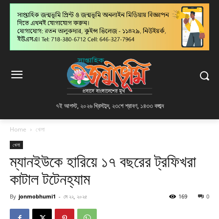
৭ই আগস্ট, ২০২৬ খ্রিস্টাব্দ
,
২৩শে শ্রাবণ, ১৪৩৩ বঙ্গাব্দ
Home
খেলা
খেলা
ম্যানইউকে হারিয়ে ১৭ বছরের ট্রফিখরা
কাটাল টটেনহ্যাম
By
jonmobhumi1
-
মে ২২, ২০২৫
169
0