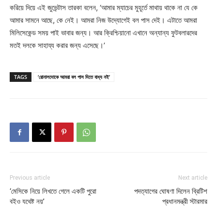
করিয়ে দিয়ে এই জুভেন্টাস তারকা বলেন, ‘আমার ম্যাচের মুহূর্তে মাথায় থাকে না যে কে
আমার সামনে আছে, কে নেই। আমরা নিজ উদ্যোগেই বল পাস দেই। এটাতে আমরা
মিলিসেকেন্ড সময় পাই ভাবার জন্য। আর ক্রিশ্চিয়ানো এখানে অন্যান্য ফুটবলারদের
মতই দলকে সাহায্য করার জন্য এসেছে।’
TAGS
‘রোনালদোকে আমরা বল পাস দিতে বাধ্য নই’
Previous article
Next article
‘মেসিকে নিয়ে লিখতে গেলে একটি পুরো
পদত্যাগের ঘোষণা দিলেন ব্রিটিশ
বইও যথেষ্ট নয়’
প্রধানমন্ত্রী স্টারমার