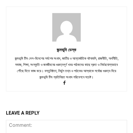
জন্মভূমি ডেস্ক
জন্মভূমি টিম দেশ-বিদেশের সর্বশেষ সংবাদ, জাতীয় ও আন্তর্জাতিক ঘটনাবলি, রাজনীতি, অর্থনীতি,
সমাজ, শিক্ষা, সংস্কৃতি ও জনজীবনের গুরুত্বপূর্ণ খবর পাঠকদের কাছে দ্রুত ও নির্ভরযোগ্যভাবে
পৌঁছে দিতে কাজ করে। বস্তুনিষ্ঠতা, নির্ভুল তথ্য ও পাঠকের আস্থাকে সর্বোচ্চ গুরুত্ব দিয়ে
জন্মভূমি টিম প্রতিনিয়ত সংবাদ পরিবেশনে সচেষ্ট।
LEAVE A REPLY