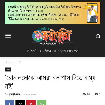
৯ই আগস্ট, ২০২৬ খ্রিস্টাব্দ
,
২৫শে শ্রাবণ, ১৪৩৩ বঙ্গাব্দ
Home
খেলা
খেলা
‘রোনালদোকে আমরা বল পাস দিতে বাধ্য
নই’
By
জন্মভূমি ডেস্ক
-
জুন ২২, ২০২৬
26
0