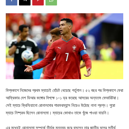
বিশ্বকাপে নিজেদের প্রথম ম্যাচেই হোঁচট খেয়েছে পর্তুগাল। ৫২ বছর পর বিশ্বকাপে ফেরা
আফ্রিকার দেশ ডিআর কঙ্গোর বিপক্ষে ১-১ ড্র করেছে আসরের অন্যতম ফেভারিটরা।
সেই ম্যাচে ক্রিশ্চিয়ানো রোনালদোর পারফরম্যান্স নিয়েও উঠেছে নানা প্রশ্ন। পুরো
ম্যাচে নিষ্প্রভ ছিলেন রোনালদো। ম্যাচের কোথাও তাকে খুঁজে পাওয়া যায়নি।
এর মধ্যেই রোনালদো সম্পর্কে তীর্যক মন্তব্য করে বসলেন তার জাতীয় দলের সতীর্থ