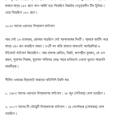
জবাবে মাত্র ১৫৮ রানে অল-আউট হয়ে গিয়েছিল বিরাটের নেতৃত্বাধীন টিম ইন্ডিয়া।
হেরে গিয়েছিল ১৮০ রানে।
২০২৩ সালের ওয়ানডে বিশ্বকাপ ফাইনাল
আর সেই ১৯ নভেম্বর, রোববার পড়েছিল সেই স্বপ্নভঙ্গের দিনটি। প্রথমে ব্যাটিং করে
মাত্র ২৪০ রান করেছিল ভারত। ৪২টি বল বাকি থাকতে থাকতেই অস্ট্রেলিয়া ৬
উইকেটে ফাইনাল জিতেছিল। আর তারপর রোহিত, বিরাট, জসপ্রীত বুমরাহ, কে এল
রাহুল, মুহাম্মদ সিরাজ, মুহাম্মদ শামিদের ভেঙে পড়ার ছবিগুলো এখনো ভুলতে পারেননি
ভারতীয়রা।
সীমিত ওভারের ক্রিকেটে ভারতের আইসিসি ট্রফি জয়
১. ১৯৮৩ সালের ওয়ানডে বিশ্বকাপের ফাইনাল : ২৫ জুন (শনিবার) খেলা হয়েছিল।
২. ২০০৭ সালের টি-টোয়েন্টি বিশ্বকাপের ফাইনাল : ২৪ সেপ্টেম্বর (সোমবার) খেলা
হয়েছিল।