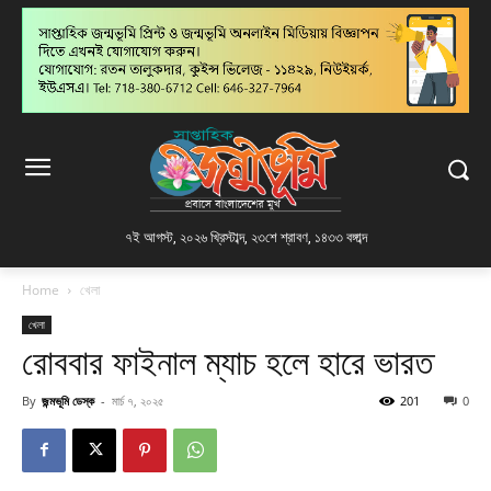
৭ই আগস্ট, ২০২৬ খ্রিস্টাব্দ
,
২৩শে শ্রাবণ, ১৪৩৩ বঙ্গাব্দ
Home
খেলা
খেলা
রোববার ফাইনাল ম্যাচ হলে হারে ভারত
By
জন্মভূমি ডেস্ক
-
মার্চ ৭, ২০২৫
201
0