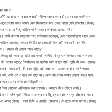
িয়র নয়।’
ন?’ ‘আরো ভালো করতে পারতে’, ‘স্টাম্প বরাবর বল কর’। এসব তো সবাই বলে।
গে যেতাম কারণ আমার সেরা ফিল্ডারদের কাছ থেকে আরো বেশি চাইতাম। কিন্তু
বার থেকে আসিনি, কাউকে গালি দেওয়ার অধিকার আমার নেই।’
রেন। আমি শুনলাম জাহানারা আপু অভিযোগ করেছেন, কেউ অস্ট্রেলিয়ায় তাকে ডেকে
কাউকে মারতাম, সেখানে কি টিম ম্যানেজমেন্ট ছিল না? কোচেরা? কেন টিম
জানাল। এসবের কী কোনো মানে আছে?
 কিন্তু ওই বছর তো আমি তার দলেই খেলিনি, ভিন্ন দলে ছিলাম। তার সঙ্গে তো
কী প্রমাণ আছে? মিসফিল্ডের পর সর্বোচ্চ আমি বলতে পারি, ‘তুমি কী করছ, বোকা?’
বলেছি, ‘আরে ভাই, কী করছ তুমি, এটা হচ্ছে না। এভাবে করো।’ গালিগালাজ
ার করি, সেটা তো এখানে করা যাবে না। কেউ যদি শোনে আমার কোনো বন্ধুর সঙ্গে
বহার করে। এসব অভিযোগ ভিত্তিহীন।
 এটা নিয়ে লোকেরা নেতিবাচক কথা ছড়াচ্ছে। আসলে কী ঘ টেছিল বলছি।
ছিলাম। পাকিস্তান সিরিজ থেকে মারুফার উঁচু ক্যাচ ধরায় সমস্যা হচ্ছিল। মারুফা
 সে জোরে দৌড়ায়। তারা হিটিং ও থ্রোয়িং চমৎকার। সে দলের জন্য সম্পদ। কিন্তু