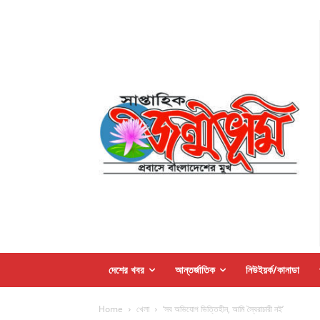
দেশের খবর
আন্তর্জাতিক
নিউইয়র্ক/কানাডা
Home
খেলা
‘সব অভিযোগ ভিত্তিহীন, আমি স্বৈরাচারী নই’