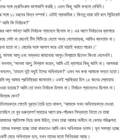
রদের সঙ্গে ড্রেসিংরুম ভাগাভাগি করছি। এমন কিছু আমি কখনো দেখিনি।
সঙ্গে ১১ ধরনের ভিন্ন সম্পর্ক। এটাই স্বাভাবিক। কিন্তু তারা যদি বলে সিন্ডিকেট
আমি কি নির্বাচক?’
আগ পর্যন্ত আমি নির্বাচক প্যানেলে ছিলাম না। এর আগে নির্বাচনের ব্যাপারে
কছে সেটা না জেনেই টিম মিটিংয়ে যেতো অন্য খেলোয়াড়রা, আমিও জানতাম না।
না হতো না। বোর্ডের সঙ্গে আলাপ করে এটা যাচাই করতে পারেন।’
পু, সালমা আপু এবং সম্ভবত জাহানারা আপুও বিশ্রামে ছিলেন কিংবা খেলেননি।
বললাম, ‘সালমা আপু, বিশ্বাস করেন, আমি এই ব্যাপারে কিছু জানি না। আপনারা
 বললেন, ‘তাহলে তুই শুধুই টসের অধিনায়ক?’ এমন সব কথা আমাকে শুনতে হতো।
 আমি শুধু আমার প্রতিক্রিয়া জানাতাম। একই প্রক্রিয়া চিল ১৫ জনের স্কোয়াড
য়া হয়েছে? আমি তো তখন নির্বাচক চিলাম না। নির্বাচন প্যানেলেও ছিলাম না।
বিদ্বেষ কেন?
ু অধিনায়কত্ব পেতেই দূরত্ব তৈরি হতে থাকল, ‘আমাকে যখন অধিনায়কত্ব দেওয়া
ল যে খুব গুরুত্বপর্ণ ম্যাচের আগে চার-পাঁচজন সিদ্ধান্ত নিতো যে তারা
াদের প্রতিপক্ষ নিয়ে ভাবা উচিত, তখন তারা আমার অধীনে না খেলার পরিকল্পনা
ত। তাদের সমস্যা হচ্ছে তারা থাকতেও আমি কেন অধিনায়ক হলাম। মূল সমস্যা হচ্ছে
 একটি মেয়ে অধিনায়ক হবে, যখন তাদের মতো সিনিয়ররা আছে।