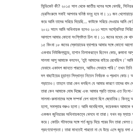
সিন্ডিকেট কী? ২০১৫ সাল থেকে জাতীয় দলের সঙ্গে খেলছি, সিনিয়
ড্রেসিংরুমে সবাই আপনার ঘনিষ্ঠ বন্ধু হবে না। ১১ জন খেলোয়াড়ের 
করে আমি তাদের সরিয়ে দিয়েছি… কাউকে সরিয়ে দেওয়ার আমি কে? 
২০২১ সালে আমি অধিনায়ক হলেও ২০২৩ সালে অস্ট্রেলিয়া সিরিজের 
আলাপে আমার কোনো সংশ্লিষ্টতা চিল না। ১১ জনের মধ্যে কে থা
১৫ কিংবা ১৮ জনের স্কোয়াডের ব্যাপারে আমার সঙ্গে কোনো আলোচ
একবার নিউজিল্যান্ডে, হাশান তিলাকরত্নে ছিলেন কোচ, রুমানা আ
সালমা আপু আমাকে বললেন, ‘তুই আমাদের বাইরে রেখেছিস।’ আমি 
যেভাবে একাদশ জানতে পারতেন, আমিও সেভাবে পারি।’ তখন তিনি
দল বাছাইয়ের চূড়ান্ত সিদ্ধান্ত নিতেন নির্বাচক ও প্রধান কোচ।
গড়াতেও। তাহলে তারা কেন বলছিল যে আমার কারণে তাদের বাদ দেও
তারা কেন আমাকে দোষ দিচ্ছে এবং আমার প্রতি তাদের এত হিংসা-
সালমা-রুমানাদের সঙ্গে সম্পর্ক বেশ ভালো ছিল জ্যোতির। কিন্ত
হলো, সমস্যার শুরুও হলো। আমি শুনেছিলাম, কয়েকজন আমাকে বলেছি
একজন জুনিয়রের অধিনায়কত্বে খেলবে না তারা। যখন বড় ম্যাচে আম
করে। কোচিং স্টাফদের সঙ্গে শর্ত জুড়ে দিয়ে পরের দিন তারা খেল
গ্রহণযোগ্যতা। তারা মানতেই পারতো না যে উড়ে এসে জুড়ে বসা