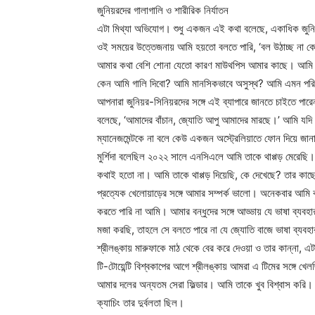
জুনিয়রদের গালাগালি ও শারীরিক নির্যাতন
এটা মিথ্যা অভিযোগ। শুধু একজন এই কথা বলেছে, একাধিক জুন
ওই সময়ের উত্তেজনায় আমি হয়তো বলতে পারি, ‘বল উঠাচ্ছ না কে
আমার কথা বেশি শোনা যেতো কারণ মাউথপিস আমার কাছে। আমি রে
কেন আমি গালি দিবো? আমি মানসিকভাবে অসুস্থ? আমি এমন পরি
আপনারা জুনিয়র-সিনিয়রদের সঙ্গে এই ব্যাপারে জানতে চাইতে পা
বলেছে, ‘আমাদের বাঁচান, জ্যোতি আপু আমাদের মারছে।’ আমি যদি 
ম্যানেজমেন্টকে না বলে কেউ একজন অস্ট্রেলিয়াতে ফোন দিয়ে 
মুর্শিদা বলেছিল ২০২২ সালে এনসিএলে আমি তাকে থাপ্পড় মেরেছি।
কথাই হতো না। আমি তাকে থাপ্পড় দিয়েছি, কে দেখেছে? তার কাছে 
প্রত্যেক খেলোয়াড়ের সঙ্গে আমার সম্পর্ক ভালো। অনেকবার আমি 
করতে পারি না আমি। আমার বন্ধুদের সঙ্গে আড্ডায় যে ভাষা ব্যবহ
মজা করছি, তাহলে সে বলতে পারে না যে জ্যোতি বাজে ভাষা ব্য
শ্রীলঙ্কায় মারুফাকে মাঠ থেকে বের করে দেওয়া ও তার কান্না,
টি-টোয়েন্টি বিশ্বকাপের আগে শ্রীলঙ্কায় আমরা এ টিমের সঙ্গে খেল
আমার দলের অন্যতম সেরা ফিল্ডার। আমি তাকে খুব বিশ্বাস করি।
ক্যাচিং তার দুর্বলতা ছিল।