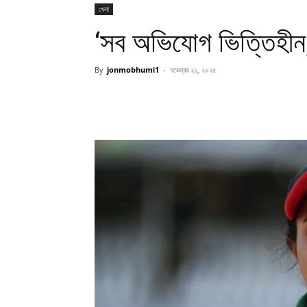
খেলা
‘সব অভিযোগ ভিত্তিহীন,
By
jonmobhumi1
-
নভেম্বর ২১, ২০২৫