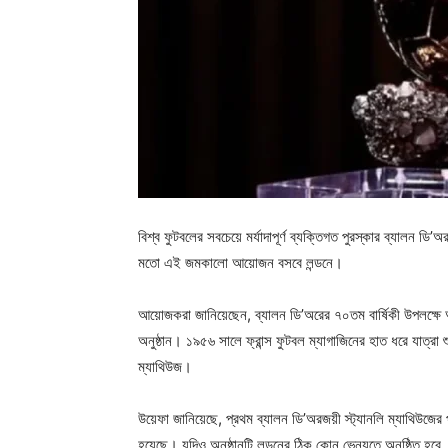
বিশ্ব ফুটবলের সবচেয়ে মর্যাদাপূর্ণ ব্যক্তিগত পুরস্কার ব্যালন ডি
মতো এই জমকালো আয়োজন বসবে লন্ডনে।
আয়োজকরা জানিয়েছেন, ব্যালন ডি’অরের ৭০তম বার্ষিকী উপলক্ষে আগ
অনুষ্ঠান। ১৯৫৬ সালে ফ্রান্স ফুটবল ম্যাগাজিনের হাত ধরে যাত্রা শু
ম্যাথিউজ।
উয়েফা জানিয়েছে, প্রথম ব্যালন ডি’অরজয়ী স্ট্যানলি ম্যাথিউজে
হয়েছে। যদিও অনুষ্ঠানটি লন্ডনের ঠিক কোন ভেন্যুতে অনুষ্ঠিত হব