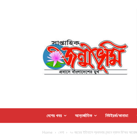
দেশের খবর
আন্তর্জাতিক
নিউইয়র্ক/কানাডা
Home
খেলা
৭০ বছরের ইতিহাসে প্রথমবার লন্ডনে ব্যালন ডি’অর আয়ো