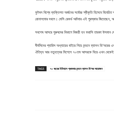
ফুটবল বিশ্বে ব্যক্তিগত অর্জনের সর্বোচ্চ স্বীকৃতি হিসেবে বিবেচ
রোনালদোর দখলে। মেসি রেকর্ড আটবার এই পুরস্কার জিতেছেন, আর
সবশেষ আসরে পুরুষদের বিভাগে বিজয়ী হন ফরাসি তারকা উসমান দেম্
দীর্ঘদিনের প্যারিস অধ্যায়ের বাইরে গিয়ে লন্ডনে ব্যালন ডি’অর
ঐতিহ্য আর নতুনত্বের মিশেলে ৭০তম আসরকে ঘিরে এখন থেকেই ব
TAGS
৭০ বছরের ইতিহাসে প্রথমবার লন্ডনে ব্যালন ডি’অর আয়োজন