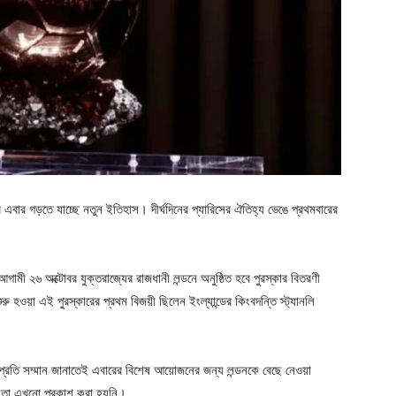
’অর এবার গড়তে যাচ্ছে নতুন ইতিহাস। দীর্ঘদিনের প্যারিসের ঐতিহ্য ভেঙে প্রথমবারের
ামী ২৬ অক্টোবর যুক্তরাজ্যের রাজধানী লন্ডনে অনুষ্ঠিত হবে পুরস্কার বিতরণী
রু হওয়া এই পুরস্কারের প্রথম বিজয়ী ছিলেন ইংল্যান্ডের কিংবদন্তি স্ট্যানলি
র প্রতি সম্মান জানাতেই এবারের বিশেষ আয়োজনের জন্য লন্ডনকে বেছে নেওয়া
ে, তা এখনো প্রকাশ করা হয়নি।