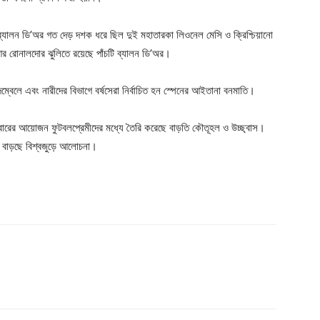
িত ব্যালন ডি’অর গত দেড় দশক ধরে ছিল দুই মহাতারকা লিওনেল মেসি ও ক্রিশ্চিয়ানো
 রোনালদোর ঝুলিতে রয়েছে পাঁচটি ব্যালন ডি’অর।
বেলে এবং নারীদের বিভাগে বর্ষসেরা নির্বাচিত হন স্পেনের আইতানা বনমাতি।
ের এবারের আয়োজন ফুটবলপ্রেমীদের মধ্যে তৈরি করেছে বাড়তি কৌতূহল ও উচ্ছ্বাস।
াড়ছে বিশ্বজুড়ে আলোচনা।