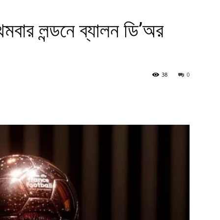
মবার লন্ডনে ব্যালন ডি’অর
38
0