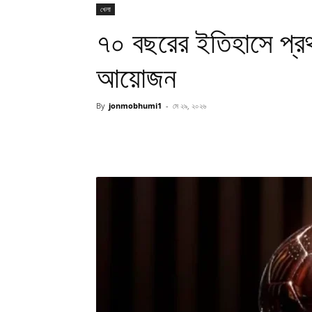
খেলা
৭০ বছরের ইতিহাসে প্রথ
আয়োজন
By
jonmobhumi1
-
মে ২৯, ২০২৬