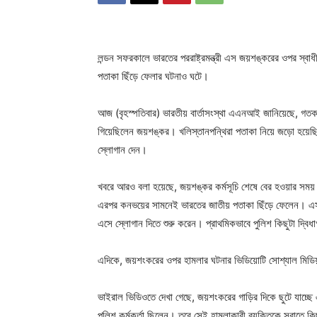
লন্ডন সফরকালে ভারতের পররাষ্ট্রমন্ত্রী এস জয়শঙ্করের ওপর স্বাধী
পতাকা ছিঁড়ে ফেলার ঘটনাও ঘটে।
আজ (বৃহস্পতিবার) ভারতীয় বার্তাসংস্থা এএনআই জানিয়েছে, গতক
গিয়েছিলেন জয়শঙ্কর। খলিস্তানপন্থিরা পতাকা নিয়ে জড়ো হয়ে
স্লোগান দেন।
খবরে আরও বলা হয়েছে, জয়শঙ্কর কর্মসূচি শেষে বের হওয়ার সময়
এরপর কনভয়ের সামনেই ভারতের জাতীয় পতাকা ছিঁড়ে ফেলেন। এসময়
এসে স্লোগান দিতে শুরু করেন। প্রাথমিকভাবে পুলিশ কিছুটা দ্বিধাগ
এদিকে, জয়শংকরের ওপর হামলার ঘটনার ভিডিয়োটি সোশ্যাল মিডিয়
ভাইরাল ভিডিওতে দেখা গেছে, জয়শংকরের গাড়ির দিকে ছুটে যাচ্ছে
পুলিশ কর্মকর্তা ছিলেন। তবে সেই হামলাকারী ব্যক্তিকে সরাতে কি