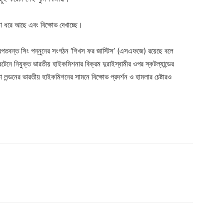
া ধরে আছে এবং বিক্ষোভ দেখাচ্ছে।
রপতবন্ত সিং পন্নুনের সংগঠন ‘শিখস ফর জাস্টিস’ (এসএফজে) রয়েছে বলে
েনে নিযুক্ত ভারতীয় হাইকমিশনার বিক্রম দুরাইস্বামীর ওপর স্কটল্যান্ডের
া লন্ডনের ভারতীয় হাইকমিশনের সামনে বিক্ষোভ প্রদর্শন ও হামলার চেষ্টারও