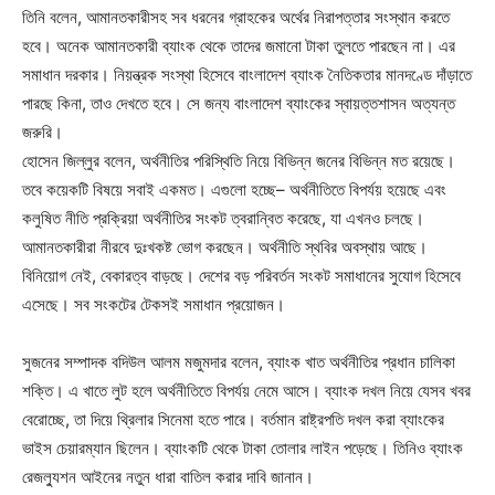
তিনি বলেন, আমানতকারীসহ সব ধরনের গ্রাহকের অর্থের নিরাপত্তার সংস্থান করতে
হবে। অনেক আমানতকারী ব্যাংক থেকে তাদের জমানো টাকা তুলতে পারছেন না। এর
সমাধান দরকার। নিয়ন্ত্রক সংস্থা হিসেবে বাংলাদেশ ব্যাংক নৈতিকতার মানদণ্ডে দাঁড়াতে
পারছে কিনা, তাও দেখতে হবে। সে জন্য বাংলাদেশ ব্যাংকের স্বায়ত্তশাসন অত্যন্ত
জরুরি।
হোসেন জিল্লুর বলেন, অর্থনীতির পরিস্থিতি নিয়ে বিভিন্ন জনের বিভিন্ন মত রয়েছে।
তবে কয়েকটি বিষয়ে সবাই একমত। এগুলো হচ্ছে– অর্থনীতিতে বিপর্যয় হয়েছে এবং
কলুষিত নীতি প্রক্রিয়া অর্থনীতির সংকট ত্বরান্বিত করেছে, যা এখনও চলছে।
আমানতকারীরা নীরবে দুঃখকষ্ট ভোগ করছেন। অর্থনীতি স্থবির অবস্থায় আছে।
বিনিয়োগ নেই, বেকারত্ব বাড়ছে। দেশের বড় পরিবর্তন সংকট সমাধানের সুযোগ হিসেবে
এসেছে। সব সংকটের টেকসই সমাধান প্রয়োজন।
সুজনের সম্পাদক বদিউল আলম মজুমদার বলেন, ব্যাংক খাত অর্থনীতির প্রধান চালিকা
শক্তি। এ খাতে লুট হলে অর্থনীতিতে বিপর্যয় নেমে আসে। ব্যাংক দখল নিয়ে যেসব খবর
বেরোচ্ছে, তা দিয়ে থ্রিলার সিনেমা হতে পারে। বর্তমান রাষ্ট্রপতি দখল করা ব্যাংকের
ভাইস চেয়ারম্যান ছিলেন। ব্যাংকটি থেকে টাকা তোলার লাইন পড়েছে। তিনিও ব্যাংক
রেজল্যুশন আইনের নতুন ধারা বাতিল করার দাবি জানান।