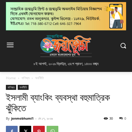
৮ই আগস্ট, ২০২৬ খ্রিস্টাব্দ
,
২৪শে শ্রাবণ, ১৪৩৩ বঙ্গাব্দ
Home
বাণিজ্য
অর্থনীতি
বাণিজ্য
অর্থনীতি
ইসলামী ব্যাংকিং ব্যবস্থা বহুমাত্রিক
ঝুঁকিতে
By
jonmobhumi1
-
মে ১৭, ২০২৬
30
0