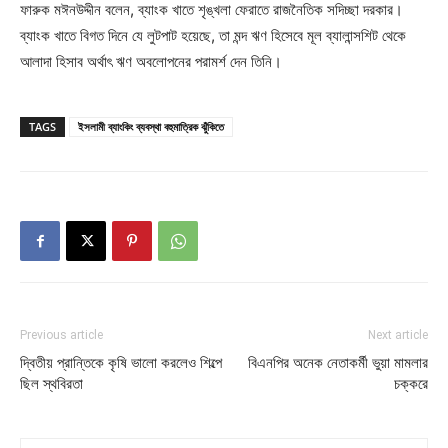
ফারুক মঈনউদ্দীন বলেন, ব্যাংক খাতে শৃঙ্খলা ফেরাতে রাজনৈতিক সদিচ্ছা দরকার।
ব্যাংক খাতে বিগত দিনে যে লুটপাট হয়েছে, তা মন্দ ঋণ হিসেবে মূল ব্যালান্সশিট থেকে
আলাদা হিসাব অর্থাৎ ঋণ অবলোপনের পরামর্শ দেন তিনি।
TAGS
ইসলামী ব্যাংকিং ব্যবস্থা বহুমাত্রিক ঝুঁকিতে
Previous article
Next article
দ্বিতীয় প্রান্তিকে কৃষি ভালো করলেও শিল্পে
বিএনপির অনেক নেতাকর্মী ভুয়া মামলার
ছিল স্থবিরতা
চক্করে