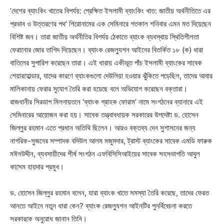
‘দেশের ব্যাংকিং খাতের বিপর্যয়: প্রেক্ষিত ইসলামী ব্যাংকিং খাত: জাতীয় অর্থনীতিতে এর
প্রভাব ও উত্তরণের পথ’ শিরোনামের এক সেমিনারে গতকাল শনিবার এমন মত দিয়েছেন
বিশিষ্ট জন। তারা জাতীয় অর্থনীতির বিপর্যয় ঠেকাতে ব্যাংক ব্যবস্থায় স্থিতিশীলতা
ফেরানোর জোর তাগিদ দিয়েছেন। ব্যাংক রেজল্যুশন আইনের বিতর্কিত ১৮ (ক) ধারা
বাতিলের সুপারিশ করেছেন তারা। এই ধারায় একীভূত পাঁচ ইসলামী ব্যাংকের সাবেক
শেয়ারহোল্ডার, যাদের কারণে ব্যাংকগুলো দেউলিয়া হওয়ার ঝুঁকিতে পড়েছিল, তাদের আবার
মালিকানায় ফেরার সুযোগ তৈরি করা হয়েছে বলে অভিযোগ করেছেন বক্তারা।
রাজধানীর সিরডাপ মিলনায়তনে ‘ব্যাংক গ্রাহক ফোরাম’ নামে সংগঠনের ব্যানারে এই
সেমিনারের আয়োজন করা হয়। সাবেক তত্ত্বাবধায়ক সরকারের উপদেষ্টা ড. হোসেন
জিল্লুর রহমান এতে প্রধান অতিথি ছিলেন। আরও বক্তব্য দেন সুশাসনের জন্য
নাগরিক-সুজনের সম্পাদক বদিউল আলম মজুমদার, ট্রাস্ট ব্যাংকের সাবেক এমডি ফারুক
মঈনউদ্দীন, ব্যবসায়ীদের শীর্ষ সংগঠন এফবিসিসিআইয়ের সাবেক সহসভাপতি আবুল
কাসেম হায়দার প্রমুখ।
ড. হোসেন জিল্লুর রহমান বলেন, যারা ব্যাংক খাতে সমস্যা তৈরি করেছে, তাদের ফেরত
আনতে আইনে নতুন ধারা কেন? ব্যাংক রেজল্যুশন আইনটির পুনর্বিবেচনা করতে
সরকারকে অনুরোধ জানান তিনি।