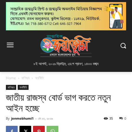
৮ই আগস্ট, ২০২৬ খ্রিস্টাব্দ
,
২৪শে শ্রাবণ, ১৪৩৩ বঙ্গাব্দ
Home
বাণিজ্য
অর্থনীতি
বাণিজ্য
অর্থনীতি
জাতীয় রাজস্ব বোর্ড ভাগ করতে নতুন
আইন হচ্ছে
By
jonmobhumi1
-
মে ২৩, ২০২৬
35
0