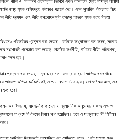
ভাগের সচিব ও এনবিআর চেয়ারম্যান হিসেবে একই কর্মকর্তার দ্বৈত দায়িত্ব আলাদা
টের জন্য পৃথক অধিদপ্তর গঠনেরও পরামর্শ দেয়। এসব সুপারিশ বিবেচনায় নিয়ে
জস্ব নীতি প্রণয়ন এবং নীতি বাস্তবায়নপূর্বক রাজস্ব আহরণ পৃথক করার বিষয়ে
 বিধানেও পরিবর্তনের প্রস্তাব করা হয়েছে। বর্তমানে অধ্যাদেশে বলা আছে, সরকার
ে সংশোধনী প্রস্তাবে বলা হয়েছে, সামষ্টিক অর্থনীতি, বাণিজ্য নীতি, পরিকল্পনা,
 নিয়োগ দিতে হবে।
ার প্রস্তাব করা হয়েছে। মূল অধ্যাদেশে রাজস্ব আহরণে অভিজ্ঞ কর্মকর্তাকে
ব আহরণে অভিজ্ঞ কর্মকর্তাকেই এ পদে নিয়োগ দিতে হবে। সংশ্লিষ্টদের মতে, এর
নিশ্চিত হবে।
্যালোকেশন অব বিজনেস, সাংগঠনিক কাঠামো ও প্রশাসনিক অনুমোদনের কাজ এখনও
জ্ঞাপনের মাধ্যমে নির্ধারণের বিধান রাখা হয়েছিল। তবে এ সংক্রান্ত রিট পিটিশন
ে আছে।
গবেষণা প্রতিষ্ঠান পিআরআই আয়োজিত এক সেমিনারে বলেন, একই সংস্থা যখন