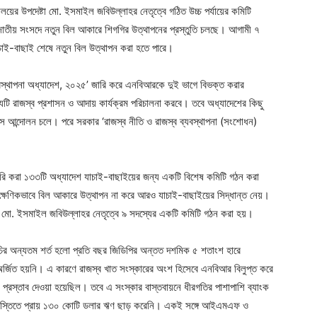
য়ের উপদেষ্টা মো. ইসমাইল জবিউল্লাহর নেতৃত্বে গঠিত উচ্চ পর্যায়ের কমিটি
াতীয় সংসদে নতুন বিল আকারে শিগগির উত্থাপনের প্রস্তুতি চলছে। আগামী ৭
াচাই-বাছাই শেষে নতুন বিল উত্থাপন করা হতে পারে।
্যবস্থাপনা অধ্যাদেশ, ২০২৫’ জারি করে এনবিআরকে দুই ভাগে বিভক্ত করার
যটি রাজস্ব প্রশাসন ও আদায় কার্যক্রম পরিচালনা করবে। তবে অধ্যাদেশের কিছু
 মাস আন্দোলন চলে। পরে সরকার ‘রাজস্ব নীতি ও রাজস্ব ব্যবস্থাপনা (সংশোধন)
জারি করা ১৩৩টি অধ্যাদেশ যাচাই-বাছাইয়ের জন্য একটি বিশেষ কমিটি গঠন করা
তাৎক্ষণিকভাবে বিল আকারে উত্থাপন না করে আরও যাচাই-বাছাইয়ের সিদ্ধান্ত নেয়।
্টা মো. ইসমাইল জবিউল্লাহর নেতৃত্বে ৯ সদস্যের একটি কমিটি গঠন করা হয়।
ূচির অন্যতম শর্ত হলো প্রতি বছর জিডিপির অন্তত দশমিক ৫ শতাংশ হারে
অর্জিত হয়নি। এ কারণে রাজস্ব খাত সংস্কারের অংশ হিসেবে এনবিআর বিলুপ্ত করে
নের প্রস্তাব দেওয়া হয়েছিল। তবে এ সংস্কার বাস্তবায়নে ধীরগতির পাশাপাশি ব্যাংক
কিস্তিতে প্রায় ১৩০ কোটি ডলার ঋণ ছাড় করেনি। একই সঙ্গে আইএমএফ ও