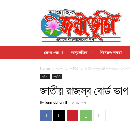
দেশের খবর
আন্তর্জাতিক
নিউইয়র্ক/কানাডা
Home
বাণিজ্য
অর্থনীতি
জাতীয় রাজস্ব বোর্ড ভাগ করতে নতুন আইন
বাণিজ্য
অর্থনীতি
জাতীয় রাজস্ব বোর্ড ভা
By
jonmobhumi1
-
মে ২২, ২০২৬