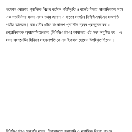
গতকাল সোমবার প্লাস্টিক শিল্পের বর্তমান পরিস্থিতি ও বাজেট বিষয়ে সাংবাদিকদের সঙ্গে
এক মতবিনিময় সভায় এসব তথ্য জানান এ খাতের সংগঠন বিপিজিএমইএর সভাপতি
শামীম আহমেদ। রাজধানীর পল্টনে বাংলাদেশ প্লাস্টিক দ্রব্য প্রস্তুতকারক ও
রপ্তানিকারক অ্যাসোসিয়েশনের (বিপিজিএমইএ) কার্যালয়ে এই সভা অনুষ্ঠিত হয়। এ
সময় সংগঠনটির সিনিয়র সহসভাপতি কে এম ইকবাল হোসেন উপস্থিত ছিলেন।
বিপিজিএমইএ সভাপতি বলেন, বিশ্ববাজারে জ্বালানি ও প্লাস্টিক শিল্পের প্রধান