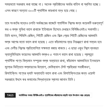
সময়মতো সরবরাহ করা যাচ্ছে না। অনেক প্রতিষ্ঠানের অর্ডার বাতিল বা স্থগিত হচ্ছে।
এসব কারণে অন্তত ৩০০টি প্লাস্টিক কারখানা বন্ধ হয়ে গেছে।
তবে সংকটের মধ্যেও চলতি অর্থবছরের বাজেটে প্লাস্টিক শিল্পের জন্য কয়েকটি গুরুত্বপূর্ণ
কর ও শুল্ক সুবিধা বহাল রাখাকে ইতিবাচক হিসেবে দেখছেন বিপিজিএমইএ সভাপতি।
তিনি বলেন, পিভিসি রেজিন, পিইটি রেজিন এবং ফিল্ম গ্রেড পিইটি রেজিনের আমদানি
শুল্ক আগের মতো বহাল রাখা হয়েছে। এতে কাঁচামালের ব্যয় নিয়ন্ত্রণে রাখা সম্ভব হবে
এবং দেশীয় শিল্পের প্রতিযোগিতা সক্ষমতা বজায় থাকবে। এ ছাড়া ওষুধ শিল্পে ব্যবহৃত
অ্যালুমিনিয়াম ফয়েলের আমদানি শুল্কও ৫ শতাংশ বহাল রাখা হয়েছে। প্রস্তুত
প্লাস্টিক পণ্যে বিদ্যমান সম্পূরক শুল্ক অব্যাহত রাখা, কাঁচামাল আমদানিতে ইনভয়েস
মূল্যের ভিত্তিতে শুল্কায়নের উদ্যোগ, কেমিক্যাল টেস্ট প্রক্রিয়া সহজীকরণ,
রিসাইক্লিং পণ্যের ভ্যাট অব্যাহতি বহাল রাখা এবং রিসাইক্লিংয়ের জন্য ওয়েস্ট
সরবরাহে উৎসে কর কমানোর সিদ্ধান্তকে স্বাগত জানান তিনি।
TAGS
মতবিনিময় সভায় বিপিজিএমইএ প্লাস্টিকের কাঁচামালের বাড়তি দামে উৎপাদন খরচ বেড়েছে