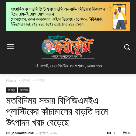
৭ই আগস্ট, ২০২৬ খ্রিস্টাব্দ
,
২৩শে শ্রাবণ, ১৪৩৩ বঙ্গাব্দ
Home
বাণিজ্য
অর্থনীতি
বাণিজ্য
অর্থনীতি
মতবিনিময় সভায় বিপিজিএমইএ
প্লাস্টিকের কাঁচামালের বাড়তি দামে
উৎপাদন খরচ বেড়েছে
By
jonmobhumi1
-
জুলাই ৭, ২০২৬
30
0